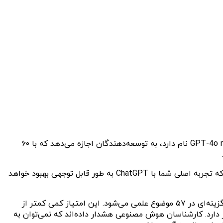
شرکت OpenAI از نسخه‌ کوچکتر و ارزان‌تر مدل زبانی پرچمدار خود که به ChatGPT قدرت می‌بخشد، رونمایی کرد. این مدل جدید که GPT-4o mini نام دارد، به توسعه‌دهندگان اجازه می‌دهد که با ۶۰
اما نکته مهم این است که از امروز GPT-4o mini برای کاربران بدون اشتراک، جایگزین GPT-3.5 توربو می‌شود. این به این معنی است که تجربه اصلی شما با ChatGPT به طور قابل توجهی بهبود خواهد
OpenAI ادعا کرد که GPT-4o mini به امتیاز ۸۲ درصد در یک معیار صنعتی به نام MMLU دست یافته است که شامل ۱۶,۰۰۰ سوال چندگزینه‌ای در ۵۷ موضوع علمی می‌شود. این امتیاز کمی کمتر از
ه فقط ۷۰ درصد امتیاز گرفت، در جایگاه بالاتری قرار دارد. کارشناسان هوش مصنوعی هشدار داده‌اند که نمی‌توان به