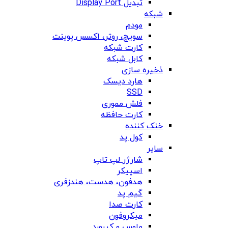
تبدیل Display Port
شبکه
مودم
سویچ، روتر، اکسس پوینت
کارت شبکه
کابل شبکه
ذخیره سازی
هارد دیسک
SSD
فلش مموری
کارت حافظه
خنک کننده
کول پد
سایر
شارژر لپ تاپ
اسپیکر
هدفون، هدست، هندزفری
گیم پد
کارت صدا
میکروفون
ماوس و کیبورد