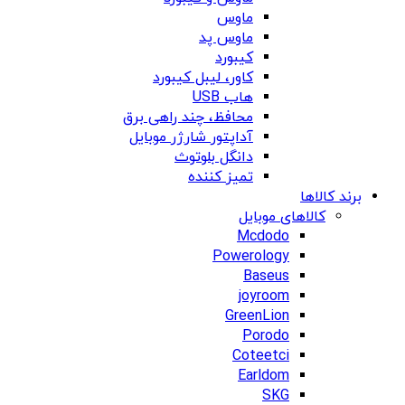
ماوس
ماوس پد
کیبورد
کاور، لیبل کیبورد
هاب USB
محافظ، چند راهی برق
آداپتور شارژر موبایل
دانگل بلوتوث
تمیز کننده
برند کالاها
کالاهای موبایل
Mcdodo
Powerology
Baseus
joyroom
GreenLion
Porodo
Coteetci
Earldom
SKG