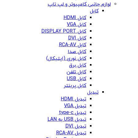
لوازم جانبی کامپیوتر و لپ تاپ
کابل
کابل HDMI
کابل VGA
کابل DISPLAY PORT
کابل DVI
کابل RCA-AV
کابل صدا
کابل نوری (اپتیکال)
کابل برق
کابل تلفن
کابل USB
کابل پرینتر
تبدیل
تبدیل HDMI
تبدیل VGA
تبدیل type-c
تبدیل USB به LAN
تبدیل DVI
تبدیل RCA-AV