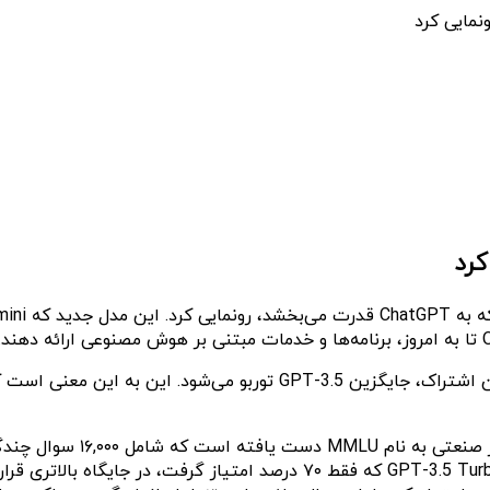
GPT-4o است که امتیاز ۸۸.۷ درصد را کسب کرده، اما نسبت به GPT-3.5 Turbo ک