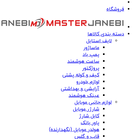
فروشگاه
دسته بندی کالاها
لایف استایل
ماساژور
پمپ باد
ساعت هوشمند
پروژکتور
کیف و کوله پشتی
لوازم خودرو
آرایشی و بهداشتی
عینک هوشمند
لوازم جانبی موبایل
شارژر موبایل
کابل شارژ
پاور بانک
هولدر موبایل (نگهدارنده)
قاب و گلس