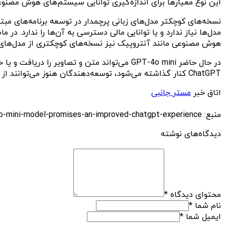
این نوع معیارها برای اندازه‌گیری توانایی سیستم‌های هوش مصنوعی ا
نسخه‌های کوچکتر مدل‌های زبانی پرچمدار در توسعه برنامه‌های مب
هوش مصنوعی مانند آنتروپیک نیز نسخه‌های کوچکتری از مدل‌های ک
ChatGPT کنار گذاشته می‌شود، توسعه‌دهندگان هنوز می‌توانند از طریق API به آن دسترسی داشته باشند تا به توسعه برنامه و ارائه خدمات بپردازند.
اتاق خبر
مستر جانبی
منبع: https://techfars.com/293508/openais-new-lightweight-gpt-4o-mini-model-promises-an-improved-chatgpt-experience/
دیدگاه‌های نوشته
محتوای دیدگاه
*
نام شما
*
ایمیل شما
*