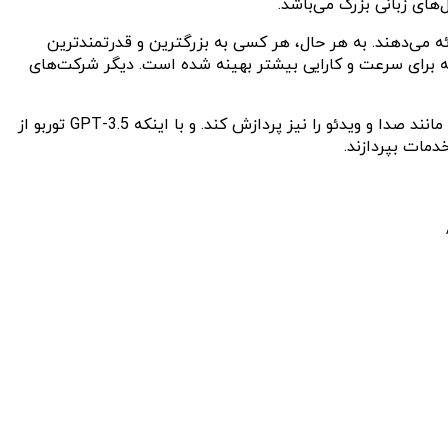
‌های زبانی بزرگ می‌باشد.
ه می‌دهند. به هر حال، هر کسی به بزرگترین و قدرتمندترین
دسترسی به آن‌ها را ندارد. در ماه می، گوگل مدل کوچکتر خود به نام جمینی فلش ۱.۵ را معرفی کرد که برای سرعت و کارایی بیشتر بهینه شده است. دیگر شرکت‌های
در حال حاضر GPT-4o mini می‌تواند متن و تصاویر را دریافت و یا خلق کند، اما این مدل در نهایت قادر خواهد بود انواع دیگری از محتوا مانند صدا و ویدئو را نیز پردازش کند. و با اینکه GPT-3.5 توربو از