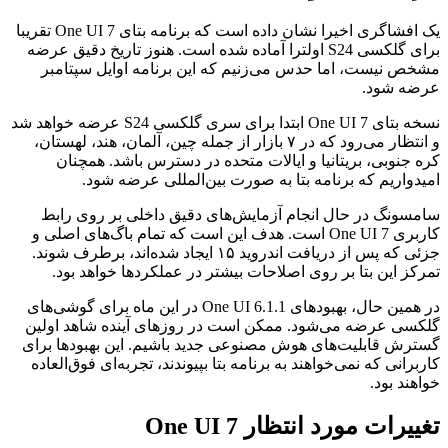
یک افشاگری اخیرا نشان داده است که برنامه بتای One UI 7 تقریبا
برای گلکسی S24 اولترا آماده شده است. هنوز تاریخ دقیق عرضه
مشخص نیست، اما حدس می‌زنیم که این برنامه اوایل سپتامبر
عرضه شود.
نسخه بتای One UI 7 ابتدا برای سری گلکسی S24 عرضه خواهد شد
و انتظار می‌رود که در ۷ بازار از جمله چین، آلمان، هند، لهستان،
کره جنوبی، بریتانیا و ایالات متحده در دسترس باشد. همچنان
امیدواریم که برنامه بتا به صورت بین‌المللی عرضه شود.
سامسونگ در حال انجام آزمایش‌های دقیق داخلی بر روی رابط
کاربری One UI 7 است. هدف این است که تمام باگ‌های اصلی و
جزئی که پس از دریافت اندروید ۱۵ ایجاد شده‌اند، برطرف شوند.
تمرکز این بتا بر روی اصلاحات بیشتر در عملکردها خواهد بود.
در همین حال، بهبودهای One UI 6.1.1 در این ماه برای گوشی‌های
گلکسی عرضه می‌شود. ممکن است در روزهای آینده شاهد اولین
گسترش قابلیت‌های هوش مصنوعی جدید باشیم. این بهبودها برای
کاربرانی که نمی‌خواهند به برنامه بتا بپیوندند، تجربه‌ای فوق‌العاده
خواهند بود.
تغییرات مورد انتظار One UI 7