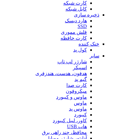
کارت شبکه
کابل شبکه
ذخیره سازی
هارد دیسک
SSD
فلش مموری
کارت حافظه
خنک کننده
کول پد
سایر
شارژر لپ تاپ
اسپیکر
هدفون، هدست، هندزفری
گیم پد
کارت صدا
میکروفون
ماوس و کیبورد
ماوس
ماوس پد
کیبورد
کاور، لیبل کیبورد
هاب USB
محافظ، چند راهی برق
آداپتور شارژر موبایل