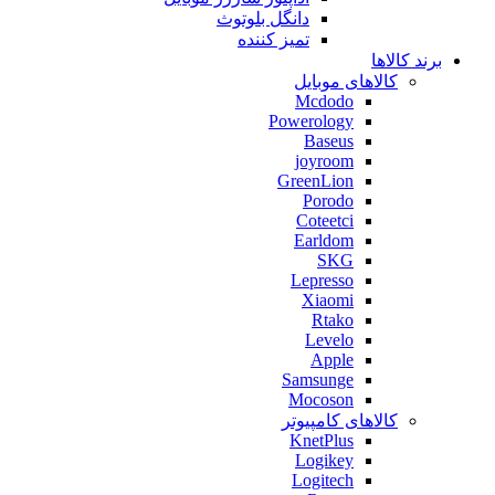
دانگل بلوتوث
تمیز کننده
برند کالاها
کالاهای موبایل
Mcdodo
Powerology
Baseus
joyroom
GreenLion
Porodo
Coteetci
Earldom
SKG
Lepresso
Xiaomi
Rtako
Levelo
Apple
Samsunge
Mocoson
کالاهای کامپیوتر
KnetPlus
Logikey
Logitech