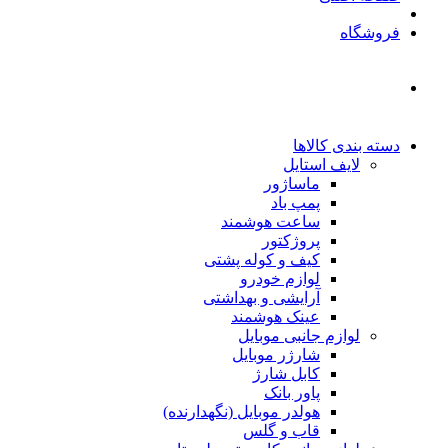
فروشگاه
دسته بندی کالاها
لایف استایل
ماساژور
پمپ باد
ساعت هوشمند
پروژکتور
کیف و کوله پشتی
لوازم خودرو
آرایشی و بهداشتی
عینک هوشمند
لوازم جانبی موبایل
شارژر موبایل
کابل شارژ
پاور بانک
هولدر موبایل (نگهدارنده)
قاب و گلس