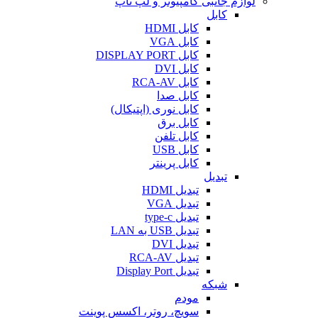
لوازم جانبی کامپیوتر و لپ تاپ
کابل
کابل HDMI
کابل VGA
کابل DISPLAY PORT
کابل DVI
کابل RCA-AV
کابل صدا
کابل نوری (اپتیکال)
کابل برق
کابل تلفن
کابل USB
کابل پرینتر
تبدیل
تبدیل HDMI
تبدیل VGA
تبدیل type-c
تبدیل USB به LAN
تبدیل DVI
تبدیل RCA-AV
تبدیل Display Port
شبکه
مودم
سویچ، روتر، اکسس پوینت