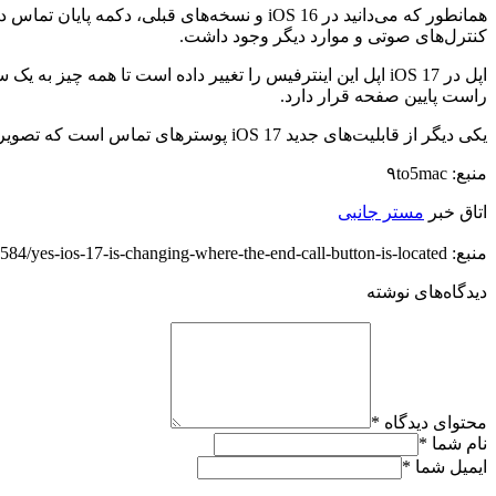
همانطور که می‌دانید در iOS 16 و نسخه‌های 
کنترل‌های صوتی و موارد دیگر وجود داشت.
اپل در iOS 17 اپل این اینترفیس را تغییر داده است تا هم
راست پایین صفحه قرار دارد.
یکی دیگر از قابلیت‌های جدید iOS 17 پوسترهای تماس است که تصویر تمام‌صفحه فرد تماس‌گیرنده را نشان می‌دهد.
منبع: ۹to5mac
اتاق خبر
مستر جانبی
منبع: https://techfars.com/258584/yes-ios-17-is-changing-where-the-end-call-button-is-located/
دیدگاه‌های نوشته
محتوای دیدگاه
*
نام شما
*
ایمیل شما
*