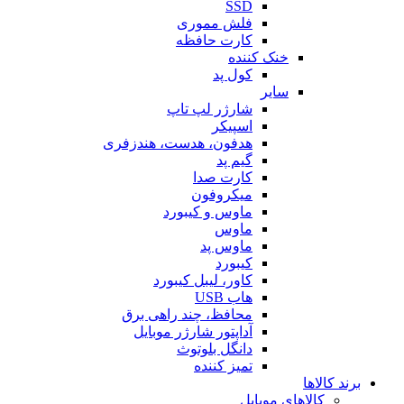
SSD
فلش مموری
کارت حافظه
خنک کننده
کول پد
سایر
شارژر لپ تاپ
اسپیکر
هدفون، هدست، هندزفری
گیم پد
کارت صدا
میکروفون
ماوس و کیبورد
ماوس
ماوس پد
کیبورد
کاور، لیبل کیبورد
هاب USB
محافظ، چند راهی برق
آداپتور شارژر موبایل
دانگل بلوتوث
تمیز کننده
برند کالاها
کالاهای موبایل