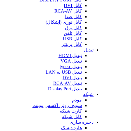
کابل DVI
کابل RCA-AV
کابل صدا
کابل نوری (اپتیکال)
کابل برق
کابل تلفن
کابل USB
کابل پرینتر
تبدیل
تبدیل HDMI
تبدیل VGA
تبدیل type-c
تبدیل USB به LAN
تبدیل DVI
تبدیل RCA-AV
تبدیل Display Port
شبکه
مودم
سویچ، روتر، اکسس پوینت
کارت شبکه
کابل شبکه
ذخیره سازی
هارد دیسک