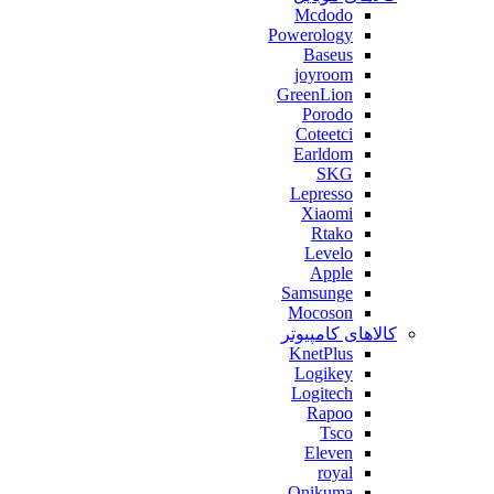
Mcdodo
Powerology
Baseus
joyroom
GreenLion
Porodo
Coteetci
Earldom
SKG
Lepresso
Xiaomi
Rtako
Levelo
Apple
Samsunge
Mocoson
کالاهای کامپیوتر
KnetPlus
Logikey
Logitech
Rapoo
Tsco
Eleven
royal
Onikuma