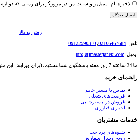
ذخیره نام، ایمیل و وبسایت من در مرورگر برای زمانی که دوباره 
رفتن به بالا
تلفن
02166467684
,
09122590310
ایمیل
info[at]masterjanebi.com
ما 24 ساعته 7 روز هفته پاسخگوی شما هستیم. (برای ویرایش این متن به پیکربندی پوسته > تب برچسب‌ها مراجعه نمایید.)
راهنمای خرید
تماس با مستر جانبی
فرصت‌های شغلی
فروش در مسترجانبی
اخباری فناوری
خدمات مشتریان
شیوه‌های پرداخت
رویه ارسال سفارش