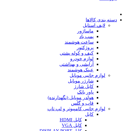
دسته بندی کالاها
لایف استایل
ماساژور
پمپ باد
ساعت هوشمند
پروژکتور
کیف و کوله پشتی
لوازم خودرو
آرایشی و بهداشتی
عینک هوشمند
لوازم جانبی موبایل
شارژر موبایل
کابل شارژ
پاور بانک
هولدر موبایل (نگهدارنده)
قاب و گلس
لوازم جانبی کامپیوتر و لپ تاپ
کابل
کابل HDMI
کابل VGA
کابل DISPLAY PORT