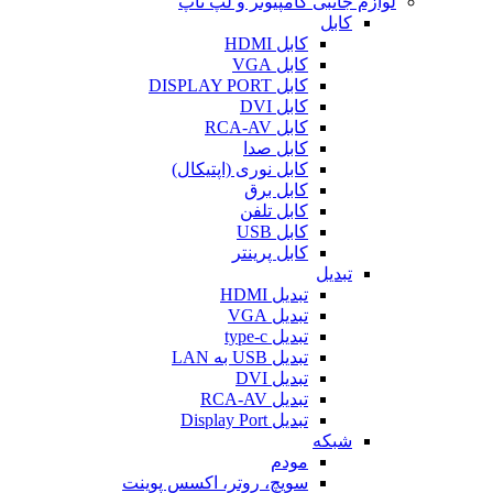
لوازم جانبی کامپیوتر و لپ تاپ
کابل
کابل HDMI
کابل VGA
کابل DISPLAY PORT
کابل DVI
کابل RCA-AV
کابل صدا
کابل نوری (اپتیکال)
کابل برق
کابل تلفن
کابل USB
کابل پرینتر
تبدیل
تبدیل HDMI
تبدیل VGA
تبدیل type-c
تبدیل USB به LAN
تبدیل DVI
تبدیل RCA-AV
تبدیل Display Port
شبکه
مودم
سویچ، روتر، اکسس پوینت