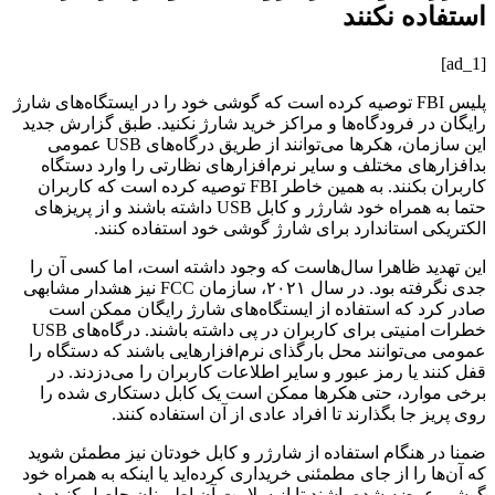
استفاده نکنند
[ad_1]
پلیس FBI توصیه کرده است که گوشی خود را در ایستگاه‌های شارژ
رایگان در فرودگاه‌ها و مراکز خرید شارژ نکنید. طبق گزارش جدید
این سازمان، هکرها می‌توانند از طریق درگاه‌های USB عمومی
بدافزارهای مختلف و سایر نرم‌افزارهای نظارتی را وارد دستگاه
کاربران بکنند. به همین خاطر FBI توصیه کرده است که کاربران
حتما به همراه خود شارژر و کابل USB داشته باشند و از پریزهای
الکتریکی استاندارد برای شارژ گوشی خود استفاده کنند.
این تهدید ظاهرا سال‌هاست که وجود داشته است، اما کسی آن را
جدی نگرفته بود. در سال ۲۰۲۱، سازمان FCC نیز هشدار مشابهی
صادر کرد که استفاده از ایستگاه‌های شارژ رایگان ممکن است
خطرات امنیتی برای کاربران در پی داشته باشند. درگاه‌های USB
عمومی می‌توانند محل بارگذای نرم‌افزارهایی باشند که دستگاه را
قفل کنند یا رمز عبور و سایر اطلاعات کاربران را می‌دزدند. در
برخی موارد، حتی هکرها ممکن است یک کابل دستکاری شده را
روی پریز جا بگذارند تا افراد عادی از آن استفاده کنند.
ضمنا در هنگام استفاده از شارژر و کابل خودتان نیز مطمئن شوید
که آن‌ها را از جای مطمئنی خریداری کرده‌اید یا اینکه به همراه خود
گوشی عرضه شده باشند تا از سلامت آن اطمینان حاصل کنید. در