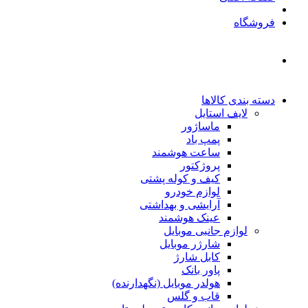
فروشگاه
دسته بندی کالاها
لایف استایل
ماساژور
پمپ باد
ساعت هوشمند
پروژکتور
کیف و کوله پشتی
لوازم خودرو
آرایشی و بهداشتی
عینک هوشمند
لوازم جانبی موبایل
شارژر موبایل
کابل شارژ
پاور بانک
هولدر موبایل (نگهدارنده)
قاب و گلس