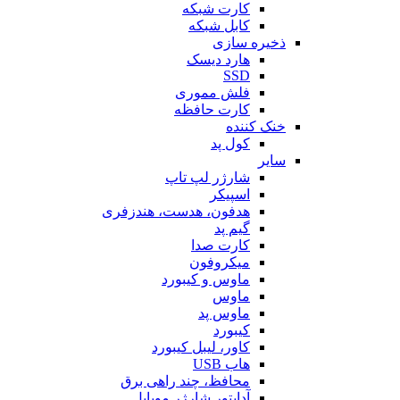
کارت شبکه
کابل شبکه
ذخیره سازی
هارد دیسک
SSD
فلش مموری
کارت حافظه
خنک کننده
کول پد
سایر
شارژر لپ تاپ
اسپیکر
هدفون، هدست، هندزفری
گیم پد
کارت صدا
میکروفون
ماوس و کیبورد
ماوس
ماوس پد
کیبورد
کاور، لیبل کیبورد
هاب USB
محافظ، چند راهی برق
آداپتور شارژر موبایل