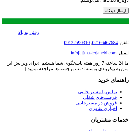
دوباره دیدگاهی می‌نویسم.
.
رفتن به بالا
تلفن
02166467684
,
09122590310
ایمیل
info[at]masterjanebi.com
ما 24 ساعته 7 روز هفته پاسخگوی شما هستیم. (برای ویرایش این
متن به پیکربندی پوسته > تب برچسب‌ها مراجعه نمایید.)
راهنمای خرید
تماس با مستر جانبی
فرصت‌های شغلی
فروش در مسترجانبی
اخباری فناوری
خدمات مشتریان