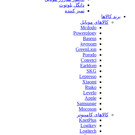
دانگل بلوتوث
تمیز کننده
برند کالاها
کالاهای موبایل
Mcdodo
Powerology
Baseus
joyroom
GreenLion
Porodo
Coteetci
Earldom
SKG
Lepresso
Xiaomi
Rtako
Levelo
Apple
Samsunge
Mocoson
کالاهای کامپیوتر
KnetPlus
Logikey
Logitech