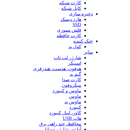
کارت شبکه
کابل شبکه
ذخیره سازی
هارد دیسک
SSD
فلش مموری
کارت حافظه
خنک کننده
کول پد
سایر
شارژر لپ تاپ
اسپیکر
هدفون، هدست، هندزفری
گیم پد
کارت صدا
میکروفون
ماوس و کیبورد
ماوس
ماوس پد
کیبورد
کاور، لیبل کیبورد
هاب USB
محافظ، چند راهی برق
آداپتور شارژر موبایل