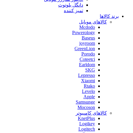
دانگل بلوتوث
تمیز کننده
برند کالاها
کالاهای موبایل
Mcdodo
Powerology
Baseus
joyroom
GreenLion
Porodo
Coteetci
Earldom
SKG
Lepresso
Xiaomi
Rtako
Levelo
Apple
Samsunge
Mocoson
کالاهای کامپیوتر
KnetPlus
Logikey
Logitech