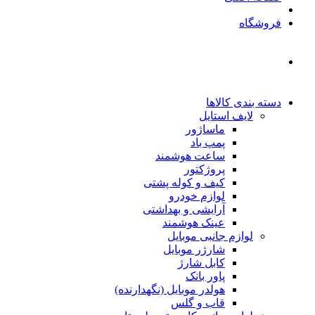
فروشگاه
دسته بندی کالاها
لایف استایل
ماساژور
پمپ باد
ساعت هوشمند
پروژکتور
کیف و کوله پشتی
لوازم خودرو
آرایشی و بهداشتی
عینک هوشمند
لوازم جانبی موبایل
شارژر موبایل
کابل شارژ
پاور بانک
هولدر موبایل (نگهدارنده)
قاب و گلس