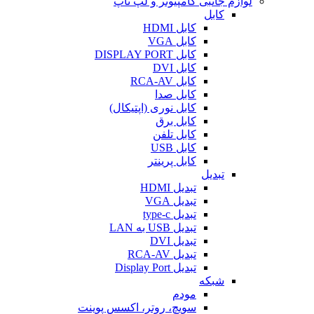
لوازم جانبی کامپیوتر و لپ تاپ
کابل
کابل HDMI
کابل VGA
کابل DISPLAY PORT
کابل DVI
کابل RCA-AV
کابل صدا
کابل نوری (اپتیکال)
کابل برق
کابل تلفن
کابل USB
کابل پرینتر
تبدیل
تبدیل HDMI
تبدیل VGA
تبدیل type-c
تبدیل USB به LAN
تبدیل DVI
تبدیل RCA-AV
تبدیل Display Port
شبکه
مودم
سویچ، روتر، اکسس پوینت