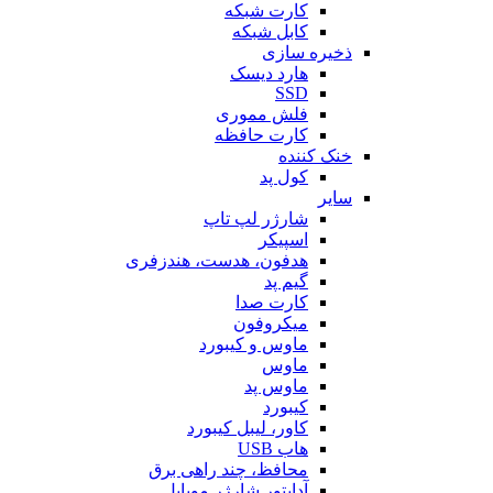
کارت شبکه
کابل شبکه
ذخیره سازی
هارد دیسک
SSD
فلش مموری
کارت حافظه
خنک کننده
کول پد
سایر
شارژر لپ تاپ
اسپیکر
هدفون، هدست، هندزفری
گیم پد
کارت صدا
میکروفون
ماوس و کیبورد
ماوس
ماوس پد
کیبورد
کاور، لیبل کیبورد
هاب USB
محافظ، چند راهی برق
آداپتور شارژر موبایل