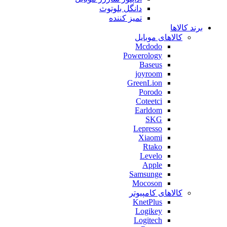
دانگل بلوتوث
تمیز کننده
برند کالاها
کالاهای موبایل
Mcdodo
Powerology
Baseus
joyroom
GreenLion
Porodo
Coteetci
Earldom
SKG
Lepresso
Xiaomi
Rtako
Levelo
Apple
Samsunge
Mocoson
کالاهای کامپیوتر
KnetPlus
Logikey
Logitech