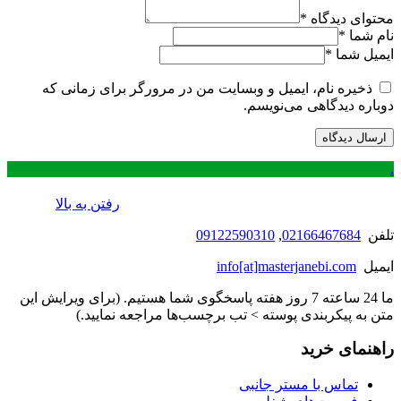
محتوای دیدگاه
*
نام شما
*
ایمیل شما
*
ذخیره نام، ایمیل و وبسایت من در مرورگر برای زمانی که
دوباره دیدگاهی می‌نویسم.
.
رفتن به بالا
تلفن
02166467684
,
09122590310
ایمیل
info[at]masterjanebi.com
ما 24 ساعته 7 روز هفته پاسخگوی شما هستیم. (برای ویرایش این
متن به پیکربندی پوسته > تب برچسب‌ها مراجعه نمایید.)
راهنمای خرید
تماس با مستر جانبی