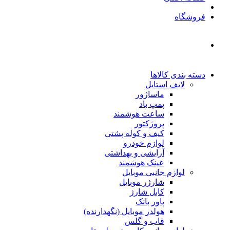
فروشگاه
دسته بندی کالاها
لایف استایل
ماساژور
پمپ باد
ساعت هوشمند
پروژکتور
کیف و کوله پشتی
لوازم خودرو
آرایشی و بهداشتی
عینک هوشمند
لوازم جانبی موبایل
شارژر موبایل
کابل شارژ
پاور بانک
هولدر موبایل (نگهدارنده)
قاب و گلس