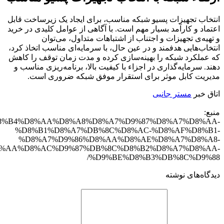
انتخاب تجهیزات پسیو شبکه مناسب، برای ایجاد یک زیرساخت قابل
اعتماد و کارآمد بسیار مهم است. با آگاهی از عوامل کلیدی در خرید
و تهیه‌ی تجهیزات و اجتناب از اشتباهات متداول، می‌توان
انتخاب‌هایی هدفمند و در عین حال، با سرمایه‌ا‌ی مناسب اتخاذ کرد،
که عملکرد شبکه را بهینه‌سازی کرده و مدت زمان توقف را کاهش
دهند. سرمایه‌گذاری در اجزاء با کیفیت بالا، برنامه‌ریزی مناسب و
مدیریت کابل موثر برای استقرار موفق شبکه ضروری است.
اتاق خبر
مستر جانبی
منبع:
D8%A7%D8%B4%D8%AA%D8%A8%D8%A7%D9%87%D8%A7%D8%AA-
%D8%B1%D8%A7%DB%8C%D8%AC-%D8%AF%D8%B1-
%D8%A7%D9%86%D8%AA%D8%AE%D8%A7%D8%A8-
%AA%D8%AC%D9%87%DB%8C%D8%B2%D8%A7%D8%AA-
%D9%BE%D8%B3%DB%8C%D9%88/
دیدگاه‌های نوشته