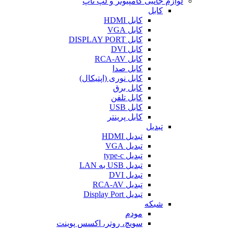
لوازم جانبی کامپیوتر و لپ تاپ
کابل
کابل HDMI
کابل VGA
کابل DISPLAY PORT
کابل DVI
کابل RCA-AV
کابل صدا
کابل نوری (اپتیکال)
کابل برق
کابل تلفن
کابل USB
کابل پرینتر
تبدیل
تبدیل HDMI
تبدیل VGA
تبدیل type-c
تبدیل USB به LAN
تبدیل DVI
تبدیل RCA-AV
تبدیل Display Port
شبکه
مودم
سویچ، روتر، اکسس پوینت