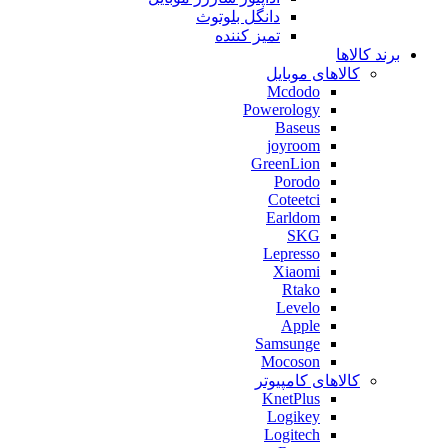
دانگل بلوتوث
تمیز کننده
برند کالاها
کالاهای موبایل
Mcdodo
Powerology
Baseus
joyroom
GreenLion
Porodo
Coteetci
Earldom
SKG
Lepresso
Xiaomi
Rtako
Levelo
Apple
Samsunge
Mocoson
کالاهای کامپیوتر
KnetPlus
Logikey
Logitech