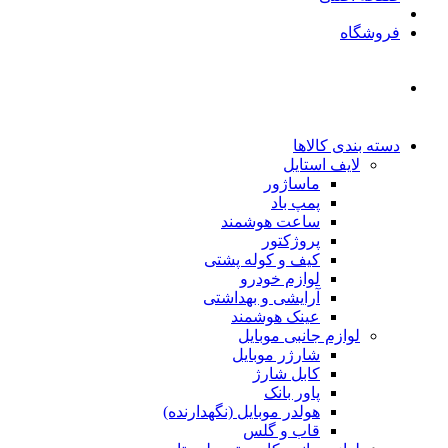
فروشگاه
دسته بندی کالاها
لایف استایل
ماساژور
پمپ باد
ساعت هوشمند
پروژکتور
کیف و کوله پشتی
لوازم خودرو
آرایشی و بهداشتی
عینک هوشمند
لوازم جانبی موبایل
شارژر موبایل
کابل شارژ
پاور بانک
هولدر موبایل (نگهدارنده)
قاب و گلس