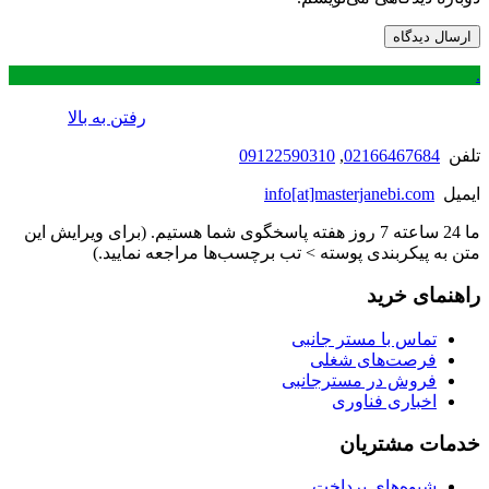
.
رفتن به بالا
تلفن
02166467684
,
09122590310
ایمیل
info[at]masterjanebi.com
ما 24 ساعته 7 روز هفته پاسخگوی شما هستیم. (برای ویرایش این
متن به پیکربندی پوسته > تب برچسب‌ها مراجعه نمایید.)
راهنمای خرید
تماس با مستر جانبی
فرصت‌های شغلی
فروش در مسترجانبی
اخباری فناوری
خدمات مشتریان
شیوه‌های پرداخت