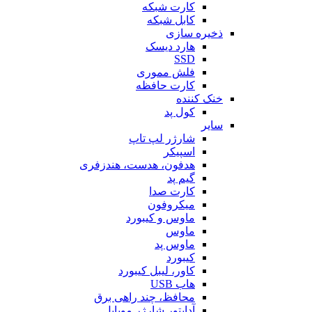
کارت شبکه
کابل شبکه
ذخیره سازی
هارد دیسک
SSD
فلش مموری
کارت حافظه
خنک کننده
کول پد
سایر
شارژر لپ تاپ
اسپیکر
هدفون، هدست، هندزفری
گیم پد
کارت صدا
میکروفون
ماوس و کیبورد
ماوس
ماوس پد
کیبورد
کاور، لیبل کیبورد
هاب USB
محافظ، چند راهی برق
آداپتور شارژر موبایل