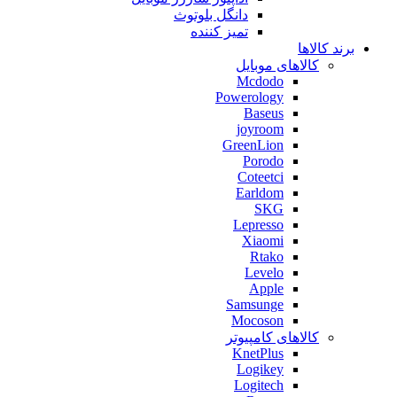
دانگل بلوتوث
تمیز کننده
برند کالاها
کالاهای موبایل
Mcdodo
Powerology
Baseus
joyroom
GreenLion
Porodo
Coteetci
Earldom
SKG
Lepresso
Xiaomi
Rtako
Levelo
Apple
Samsunge
Mocoson
کالاهای کامپیوتر
KnetPlus
Logikey
Logitech