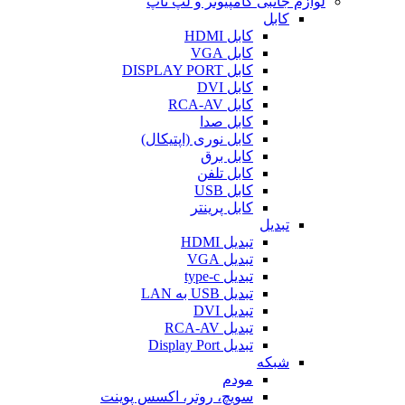
لوازم جانبی کامپیوتر و لپ تاپ
کابل
کابل HDMI
کابل VGA
کابل DISPLAY PORT
کابل DVI
کابل RCA-AV
کابل صدا
کابل نوری (اپتیکال)
کابل برق
کابل تلفن
کابل USB
کابل پرینتر
تبدیل
تبدیل HDMI
تبدیل VGA
تبدیل type-c
تبدیل USB به LAN
تبدیل DVI
تبدیل RCA-AV
تبدیل Display Port
شبکه
مودم
سویچ، روتر، اکسس پوینت