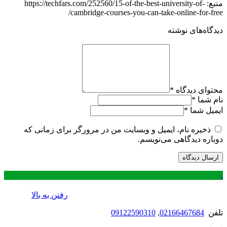
منبع: https://techfars.com/252560/15-of-the-best-university-of-
cambridge-courses-you-can-take-online-for-free/
دیدگاه‌های نوشته
محتوای دیدگاه
*
نام شما
*
ایمیل شما
*
ذخیره نام، ایمیل و وبسایت من در مرورگر برای زمانی که
دوباره دیدگاهی می‌نویسم.
.
رفتن به بالا
تلفن
02166467684
,
09122590310