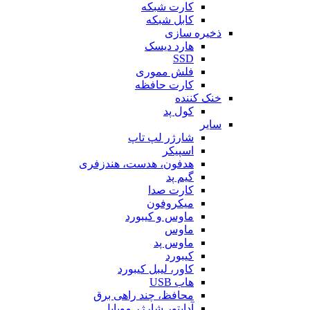
کارت شبکه
کابل شبکه
ذخیره سازی
هارد دیسک
SSD
فلش مموری
کارت حافظه
خنک کننده
کول پد
سایر
شارژر لپ تاپ
اسپیکر
هدفون، هدست، هندزفری
گیم پد
کارت صدا
میکروفون
ماوس و کیبورد
ماوس
ماوس پد
کیبورد
کاور، لیبل کیبورد
هاب USB
محافظ، چند راهی برق
آداپتور شارژر موبایل