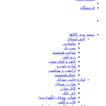
فروشگاه
دسته بندی کالاها
لایف استایل
ماساژور
پمپ باد
ساعت هوشمند
پروژکتور
کیف و کوله پشتی
لوازم خودرو
آرایشی و بهداشتی
عینک هوشمند
لوازم جانبی موبایل
شارژر موبایل
کابل شارژ
پاور بانک
هولدر موبایل (نگهدارنده)
قاب و گلس