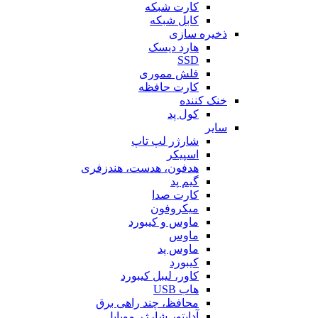
کارت شبکه
کابل شبکه
ذخیره سازی
هارد دیسک
SSD
فلش مموری
کارت حافظه
خنک کننده
کول پد
سایر
شارژر لپ تاپ
اسپیکر
هدفون، هدست، هندزفری
گیم پد
کارت صدا
میکروفون
ماوس و کیبورد
ماوس
ماوس پد
کیبورد
کاور، لیبل کیبورد
هاب USB
محافظ، چند راهی برق
آداپتور شارژر موبایل