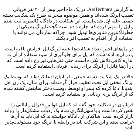
به گزارش ArsTechnica، در یک ماه اخیر بیش از ۴۰ نفر قربانی
تعقیب ایرتگ شده‌اند و همین موضوه منجر به طرح یک شکایت دسته
جمعی علیه اپل شده است. این شکایت در دادگاه کالیفرنیا ثبت شده
و اپل را متهم کرده که اجازه داده است گجت ایرتگ به یکی از
خطرناک‌ترین فناوری‌ها تبدیل شود، چراکه سارقان می توانند با
استفاده از آن اقدام به تعقیب افراد بکنند.
در ماه‌های اخیر، تعداد شکایت‌ها علیه ایرتگ اپل افزایش یافته است
و در آن‌ها ادعا شده که اپل برای جلوگیری از سوء‌استفاده از آن به
اندازه کافی تلاش نکرده است. حتی قتل‌هایی نیز رخ داده است که
در آن‌ها قاتل از ایرتگ برای ردیابی قربانی استفاده کرده است.
حالا در یک شکایت دسته جمعی، قربانیان ادعا کرده‌اند که توسط یک
ایرتگ مخفی اپل تحت تعقیب قرار گرفته‌اند. برای مثال، یک زن اهل
ایندیانا ادعا کرده که پسر او توسط دوست دختر سابقش کشته شده
که از ایرتگ برای ردیابی او استفاده کرده است.
قربانیان در شکایت خود گفته‌اند که اپل قوانین فدرال و ایالتی را
نقض کرده است و با سهل‌انگاری تمام یک ردیاب مشکل‌دار را روانه
بازار کرده است. شاکیان از دادگاه خواسته‌اند که اپل باید به آن‌ها
غرامت بدهد و این شرکت باید در رابطه با ایرتگ خود مسئولیت‌پذیر
باشد.