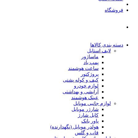
فروشگاه
دسته بندی کالاها
لایف استایل
ماساژور
پمپ باد
ساعت هوشمند
پروژکتور
کیف و کوله پشتی
لوازم خودرو
آرایشی و بهداشتی
عینک هوشمند
لوازم جانبی موبایل
شارژر موبایل
کابل شارژ
پاور بانک
هولدر موبایل (نگهدارنده)
قاب و گلس