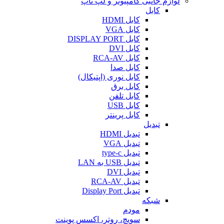
لوازم جانبی کامپیوتر و لپ تاپ
کابل
کابل HDMI
کابل VGA
کابل DISPLAY PORT
کابل DVI
کابل RCA-AV
کابل صدا
کابل نوری (اپتیکال)
کابل برق
کابل تلفن
کابل USB
کابل پرینتر
تبدیل
تبدیل HDMI
تبدیل VGA
تبدیل type-c
تبدیل USB به LAN
تبدیل DVI
تبدیل RCA-AV
تبدیل Display Port
شبکه
مودم
سویچ، روتر، اکسس پوینت