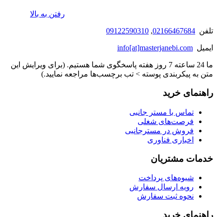
رفتن به بالا
تلفن
02166467684
,
09122590310
ایمیل
info[at]masterjanebi.com
ما 24 ساعته 7 روز هفته پاسخگوی شما هستیم. (برای ویرایش این
متن به پیکربندی پوسته > تب برچسب‌ها مراجعه نمایید.)
راهنمای خرید
تماس با مستر جانبی
فرصت‌های شغلی
فروش در مسترجانبی
اخباری فناوری
خدمات مشتریان
شیوه‌های پرداخت
رویه ارسال سفارش
نحوه ثبت سفارش
راهنمای خرید