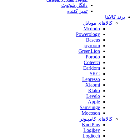
دانگل بلوتوث
تمیز کننده
برند کالاها
کالاهای موبایل
Mcdodo
Powerology
Baseus
joyroom
GreenLion
Porodo
Coteetci
Earldom
SKG
Lepresso
Xiaomi
Rtako
Levelo
Apple
Samsunge
Mocoson
کالاهای کامپیوتر
KnetPlus
Logikey
Logitech