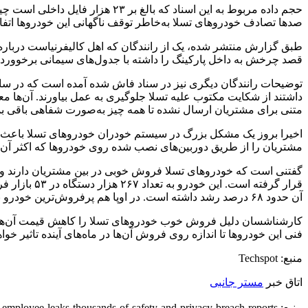
صدها تصادف خودروهای تسلا به‌خاطر توقف ناگهانی این خودروها اتفاق افتاده است و اکثر این تصادفات در بین 
طبق گزارش منتشر شده، یک از رانندگان که اهل کالیفرنیاست درباره
قصد چرخش به داخل پارکینگ را داشته با جدول‌های سیمانی برخوورد کرده است. یک از رانندگان سوئیسی م
داشتند از شکایت مکتوب علیه تسلا جلوگیری به عمل بیاورند. آن‌ها م
متنی برای مشتریان ارسال نشده تا همه چیز به‌صورت شفاهی باقی بما
مشتریان را از طریق دوربین‌های نصب شده روی خودروها که اکثر آن‌ها
آن حدود ۶۸ درصد رشد داشته است. در اوپا هم پرفروش‌ترین خودرو بوده است.
فنی این خودروها تا اندازه روی فروش آن‌ها در ماه‌های آینده تاثیر خو
منبع: Techspot
اتاق خبر
مستر جانبی
منبع: https://techfars.com/253274/tesla-employee-leaks-thousands-of-safety-and-privacy-breach-reports/