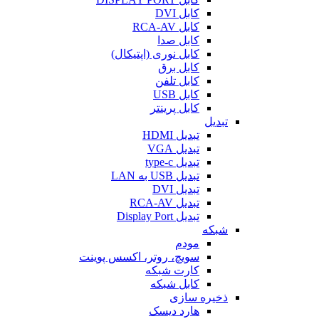
کابل DVI
کابل RCA-AV
کابل صدا
کابل نوری (اپتیکال)
کابل برق
کابل تلفن
کابل USB
کابل پرینتر
تبدیل
تبدیل HDMI
تبدیل VGA
تبدیل type-c
تبدیل USB به LAN
تبدیل DVI
تبدیل RCA-AV
تبدیل Display Port
شبکه
مودم
سویچ، روتر، اکسس پوینت
کارت شبکه
کابل شبکه
ذخیره سازی
هارد دیسک