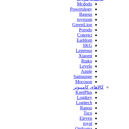
Mcdodo
Powerology
Baseus
joyroom
GreenLion
Porodo
Coteetci
Earldom
SKG
Lepresso
Xiaomi
Rtako
Levelo
Apple
Samsunge
Mocoson
کالاهای کامپیوتر
KnetPlus
Logikey
Logitech
Rapoo
Tsco
Eleven
royal
Onikuma