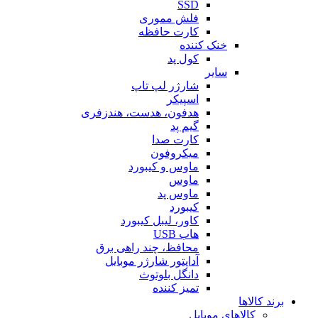
SSD
فلش مموری
کارت حافظه
خنک کننده
کول پد
سایر
شارژر لپ تاپ
اسپیکر
هدفون، هدست، هندزفری
گیم پد
کارت صدا
میکروفون
ماوس و کیبورد
ماوس
ماوس پد
کیبورد
کاور، لیبل کیبورد
هاب USB
محافظ، چند راهی برق
آداپتور شارژر موبایل
دانگل بلوتوث
تمیز کننده
برند کالاها
کالاهای موبایل