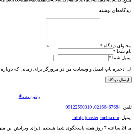
دیدگاه‌های نوشته
محتوای دیدگاه
*
نام شما
*
ایمیل شما
*
ذخیره نام، ایمیل و وبسایت من در مرورگر برای زمانی که دوباره 
رفتن به بالا
تلفن
02166467684
,
09122590310
ایمیل
info[at]masterjanebi.com
ما 24 ساعته 7 روز هفته پاسخگوی شما هستیم. (برای ویرایش این متن به پیکربندی پوسته > تب برچسب‌ها مراجعه نمایید.)