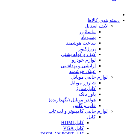
دسته بندی کالاها
لایف استایل
ماساژور
پمپ باد
ساعت هوشمند
پروژکتور
کیف و کوله پشتی
لوازم خودرو
آرایشی و بهداشتی
عینک هوشمند
لوازم جانبی موبایل
شارژر موبایل
کابل شارژ
پاور بانک
هولدر موبایل (نگهدارنده)
قاب و گلس
لوازم جانبی کامپیوتر و لپ تاپ
کابل
کابل HDMI
کابل VGA
کابل DISPLAY PORT