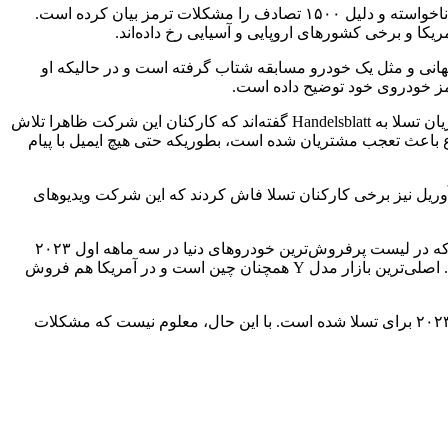
حجم داده مربوط به این اسناد که بالغ بر ۲۳ هزار فایل داخلی است چیزی حدود ۱۰۰ گیگابایت است و دلیل ۲۴۰۰ تصادف را شتاب ناگهانی و ناخواسته و دلیل ۱۵۰۰ تصادف را مشکلات ترمز بیان کرده است.
انی و مثل یک خودرو مسابقه شتاب گرفته است و در حالیکه او
توضیحات رانندگان دیگری نیز در سناد فاش شده آمده است که در سال‌های گذشته دچار حادثه و تصادف با خودروهای تسلا شدند. اکثر مشتریان تسلا به Handelsblatt گفته‌اند که کارکنان این شرکت ظاهرا تلاش
وع باعث تعجب مشتریان شده است، بطوریکه حتی هیچ ایمیل با پیام
شرکت بیش از ۳۰۰ هزار خودروی خود را فرابخواند. در ماه آوریل نیز برخی کارکنان تسلا فاش کردند که این شرکت ویدیوهای
گفتنی است که خودروهای تسلا فروش خوبی در بین مشتریان دارند و طبق یک گزارش جدید، مدل Y تبپیل به اولین خودروی الکتریکی شده که در لیست پرفروش‌ترین خودروهای دنیا در سه ماهه اول ۲۰۲۳
قرار گرفته است. این خودرو به تعداد ۲۶۷ هزار دستگاه در ۵۳ بازار فروخته است که رشد ۶۹ درصدی را نسبت به سال گذشته نشان می‌دهد. اصلی‌ترین بازار مدل Y همچنان چین است و در آمریکا هم فروش
کارشناشسان دلیل فروش خوب خودروهای تسلا را کاهش قیمت آن‌ها در ماه‌های اخیر می‌دانند که منجر به ثبت یک رکورد در سه ماهه اول ۲۰۲۳ برای تسلا شده است. با این حال، معلوم نیست که مشکلات