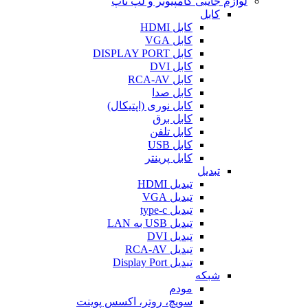
لوازم جانبی کامپیوتر و لپ تاپ
کابل
کابل HDMI
کابل VGA
کابل DISPLAY PORT
کابل DVI
کابل RCA-AV
کابل صدا
کابل نوری (اپتیکال)
کابل برق
کابل تلفن
کابل USB
کابل پرینتر
تبدیل
تبدیل HDMI
تبدیل VGA
تبدیل type-c
تبدیل USB به LAN
تبدیل DVI
تبدیل RCA-AV
تبدیل Display Port
شبکه
مودم
سویچ، روتر، اکسس پوینت