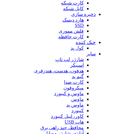
کارت شبکه
کابل شبکه
ذخیره سازی
هارد دیسک
SSD
فلش مموری
کارت حافظه
خنک کننده
کول پد
سایر
شارژر لپ تاپ
اسپیکر
هدفون، هدست، هندزفری
گیم پد
کارت صدا
میکروفون
ماوس و کیبورد
ماوس
ماوس پد
کیبورد
کاور، لیبل کیبورد
هاب USB
محافظ، چند راهی برق
آداپتور شارژر موبایل