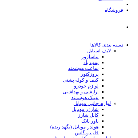
فروشگاه
دسته بندی کالاها
لایف استایل
ماساژور
پمپ باد
ساعت هوشمند
پروژکتور
کیف و کوله پشتی
لوازم خودرو
آرایشی و بهداشتی
عینک هوشمند
لوازم جانبی موبایل
شارژر موبایل
کابل شارژ
پاور بانک
هولدر موبایل (نگهدارنده)
قاب و گلس