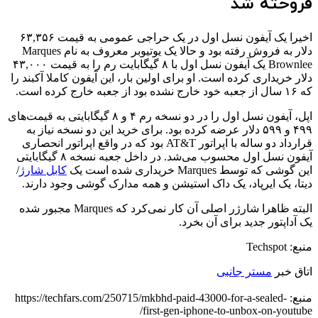
فروخته شد
اخیرا یک آیفون نسل اول در یک حراجی عمومی به قیمت ۶۳,۳۵۶
دلار به فروش رفته بود و حالا یک یوتیوبر معروف به نام Marques
Brownlee یک آیفون نسل اول با ۸ گیگابایت رم را به قیمت ۴۳,۰۰۰
دلار خریداری کرده است. او برای اولین بار، این آیفون کاملا آکبند را
که ۱۶ سال از جعبه خود خارج نشده بود از جعبه خارج کرده است.
اپل، آیفون‌ نسل اول را در دو نسخه رم ۴ و ۸ گیگابایتی به قیمت‌های
۴۹۹ و ۵۹۹ دلار عرضه کرده بود. برای خرید این دو نسخه نیاز به
قرارداد دو ساله با اپراتور AT&T بود که در واقع اپراتور انحصاری
آیفون‌ نسل اول محسوب می‌شد. در داخل جعبه نسخه ۸ گیگابایتی
این گوشی که توسط Marques خریداری شده است یک
کابل شارژ
/
دیتا، یک ایرپاد، یک داک استیشن و همه مدارک گوشی وجود دارند.
البته ظاهرا شارژر اصلی آن کار نمی‌کرد که Marques مجبور شده
یک آداپتور جدید برای آن بخرد.
منبع: Techspot
اتاق خبر
مستر جانبی
منبع: https://techfars.com/250715/mkbhd-paid-43000-for-a-sealed-
first-gen-iphone-to-unbox-on-youtube/