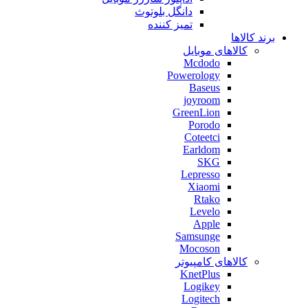
دانگل بلوتوث
تمیز کننده
برند کالاها
کالاهای موبایل
Mcdodo
Powerology
Baseus
joyroom
GreenLion
Porodo
Coteetci
Earldom
SKG
Lepresso
Xiaomi
Rtako
Levelo
Apple
Samsunge
Mocoson
کالاهای کامپیوتر
KnetPlus
Logikey
Logitech