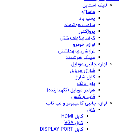
لایف استایل
ماساژور
پمپ باد
ساعت هوشمند
پروژکتور
کیف و کوله پشتی
لوازم خودرو
آرایشی و بهداشتی
عینک هوشمند
لوازم جانبی موبایل
شارژر موبایل
کابل شارژ
پاور بانک
هولدر موبایل (نگهدارنده)
قاب و گلس
لوازم جانبی کامپیوتر و لپ تاپ
کابل
کابل HDMI
کابل VGA
کابل DISPLAY PORT