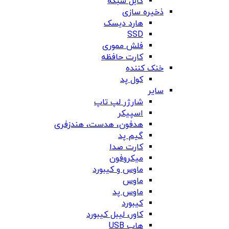
کابل شبکه
ذخیره سازی
هارد دیسک
SSD
فلش مموری
کارت حافظه
خنک کننده
کول پد
سایر
شارژر لپ تاپ
اسپیکر
هدفون، هدست، هندزفری
گیم پد
کارت صدا
میکروفون
ماوس و کیبورد
ماوس
ماوس پد
کیبورد
کاور، لیبل کیبورد
هاب USB