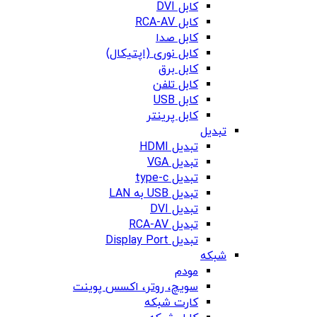
کابل DVI
کابل RCA-AV
کابل صدا
کابل نوری (اپتیکال)
کابل برق
کابل تلفن
کابل USB
کابل پرینتر
تبدیل
تبدیل HDMI
تبدیل VGA
تبدیل type-c
تبدیل USB به LAN
تبدیل DVI
تبدیل RCA-AV
تبدیل Display Port
شبکه
مودم
سویچ، روتر، اکسس پوینت
کارت شبکه