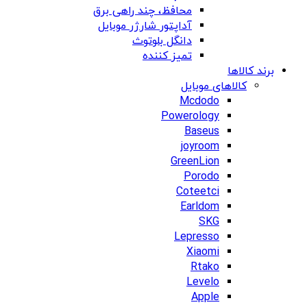
محافظ، چند راهی برق
آداپتور شارژر موبایل
دانگل بلوتوث
تمیز کننده
برند کالاها
کالاهای موبایل
Mcdodo
Powerology
Baseus
joyroom
GreenLion
Porodo
Coteetci
Earldom
SKG
Lepresso
Xiaomi
Rtako
Levelo
Apple