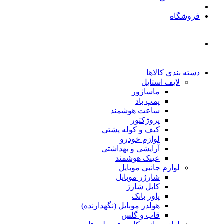
فروشگاه
دسته بندی کالاها
لایف استایل
ماساژور
پمپ باد
ساعت هوشمند
پروژکتور
کیف و کوله پشتی
لوازم خودرو
آرایشی و بهداشتی
عینک هوشمند
لوازم جانبی موبایل
شارژر موبایل
کابل شارژ
پاور بانک
هولدر موبایل (نگهدارنده)
قاب و گلس