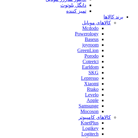
دانگل بلوتوث
تمیز کننده
برند کالاها
کالاهای موبایل
Mcdodo
Powerology
Baseus
joyroom
GreenLion
Porodo
Coteetci
Earldom
SKG
Lepresso
Xiaomi
Rtako
Levelo
Apple
Samsunge
Mocoson
کالاهای کامپیوتر
KnetPlus
Logikey
Logitech