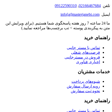
تلفن
02166467684
,
09122590310
ایمیل
info[at]masterjanebi.com
ما 24 ساعته 7 روز هفته پاسخگوی شما هستیم. (برای ویرایش این
متن به پیکربندی پوسته > تب برچسب‌ها مراجعه نمایید.)
راهنمای خرید
تماس با مستر جانبی
فرصت‌های شغلی
فروش در مسترجانبی
اخباری فناوری
خدمات مشتریان
شیوه‌های پرداخت
رویه ارسال سفارش
نحوه ثبت سفارش
راهنمای خرید
تماس با مستر جانبی