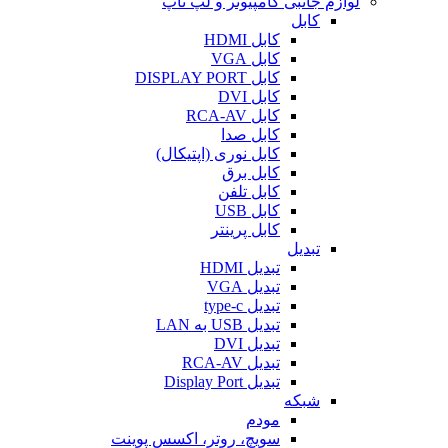
لوازم جانبی کامپیوتر و لپ تاپ
کابل
کابل HDMI
کابل VGA
کابل DISPLAY PORT
کابل DVI
کابل RCA-AV
کابل صدا
کابل نوری (اپتیکال)
کابل برق
کابل تلفن
کابل USB
کابل پرینتر
تبدیل
تبدیل HDMI
تبدیل VGA
تبدیل type-c
تبدیل USB به LAN
تبدیل DVI
تبدیل RCA-AV
تبدیل Display Port
شبکه
مودم
سویچ، روتر، اکسس پوینت