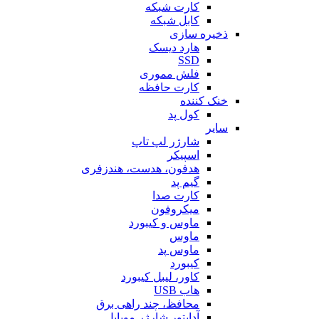
کارت شبکه
کابل شبکه
ذخیره سازی
هارد دیسک
SSD
فلش مموری
کارت حافظه
خنک کننده
کول پد
سایر
شارژر لپ تاپ
اسپیکر
هدفون، هدست، هندزفری
گیم پد
کارت صدا
میکروفون
ماوس و کیبورد
ماوس
ماوس پد
کیبورد
کاور، لیبل کیبورد
هاب USB
محافظ، چند راهی برق
آداپتور شارژر موبایل