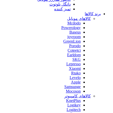
دانگل بلوتوث
تمیز کننده
برند کالاها
کالاهای موبایل
Mcdodo
Powerology
Baseus
joyroom
GreenLion
Porodo
Coteetci
Earldom
SKG
Lepresso
Xiaomi
Rtako
Levelo
Apple
Samsunge
Mocoson
کالاهای کامپیوتر
KnetPlus
Logikey
Logitech