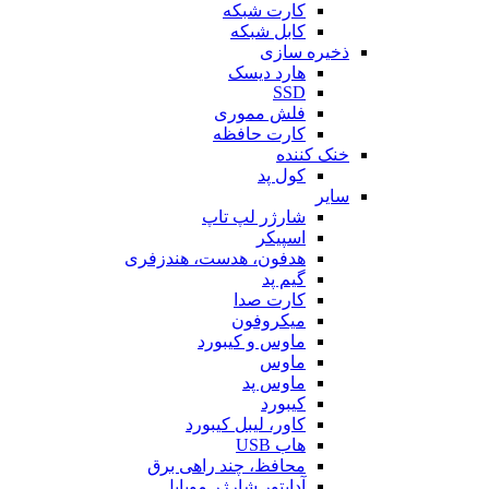
کارت شبکه
کابل شبکه
ذخیره سازی
هارد دیسک
SSD
فلش مموری
کارت حافظه
خنک کننده
کول پد
سایر
شارژر لپ تاپ
اسپیکر
هدفون، هدست، هندزفری
گیم پد
کارت صدا
میکروفون
ماوس و کیبورد
ماوس
ماوس پد
کیبورد
کاور، لیبل کیبورد
هاب USB
محافظ، چند راهی برق
آداپتور شارژر موبایل