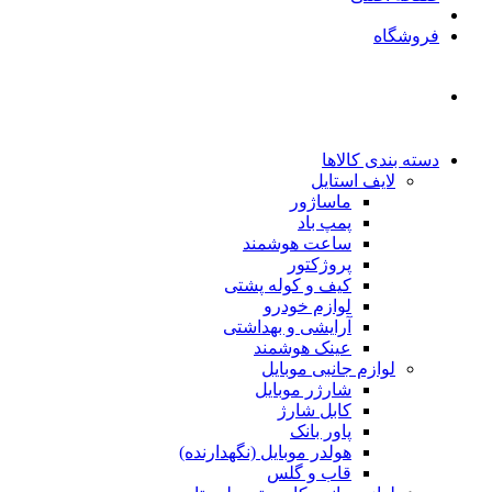
فروشگاه
دسته بندی کالاها
لایف استایل
ماساژور
پمپ باد
ساعت هوشمند
پروژکتور
کیف و کوله پشتی
لوازم خودرو
آرایشی و بهداشتی
عینک هوشمند
لوازم جانبی موبایل
شارژر موبایل
کابل شارژ
پاور بانک
هولدر موبایل (نگهدارنده)
قاب و گلس