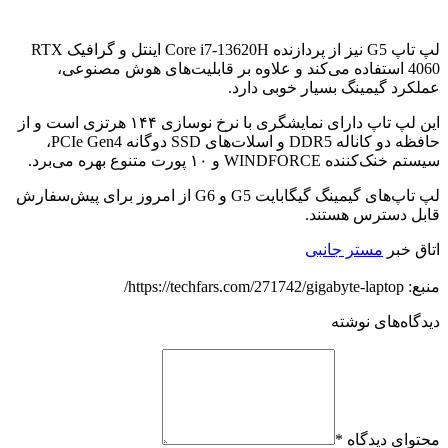
لپ تاپ G5 نیز از پردازنده Core i7-13620H اینتل و گرافیک RTX
4060 استفاده می‌کند و علاوه بر قابلیت‌های هوش مصنوعی،
عملکرد گیمینگ بسیار خوبی دارد.
این لپ تاپ دارای نمایشگری با نرخ نوسازی ۱۴۴ هرتزی است و از
حافظه دو کاناله DDR5 و اسلات‌های SSD دوگانه PCIe Gen4،
سیستم خنک‌کننده WINDFORCE و ۱۰ پورت متنوع بهره می‌برد.
لپ تاپ‌های گیمینگ گیگابایت G5 و G6 از امروز برای پیش‌سفارش
قابل دسترس هستند.
اتاق خبر
مستر جانبی
منبع: https://techfars.com/271742/gigabyte-laptop/
دیدگاه‌های نوشته
محتوای دیدگاه
*