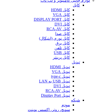
لوازم جانبی کامپیوتر و لپ تاپ
کابل
کابل HDMI
کابل VGA
کابل DISPLAY PORT
کابل DVI
کابل RCA-AV
کابل صدا
کابل نوری (اپتیکال)
کابل برق
کابل تلفن
کابل USB
کابل پرینتر
تبدیل
تبدیل HDMI
تبدیل VGA
تبدیل type-c
تبدیل USB به LAN
تبدیل DVI
تبدیل RCA-AV
تبدیل Display Port
شبکه
مودم
سویچ، روتر، اکسس پوینت