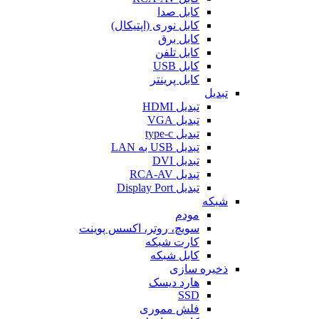
کابل صدا
کابل نوری (اپتیکال)
کابل برق
کابل تلفن
کابل USB
کابل پرینتر
تبدیل
تبدیل HDMI
تبدیل VGA
تبدیل type-c
تبدیل USB به LAN
تبدیل DVI
تبدیل RCA-AV
تبدیل Display Port
شبکه
مودم
سویچ، روتر، اکسس پوینت
کارت شبکه
کابل شبکه
ذخیره سازی
هارد دیسک
SSD
فلش مموری