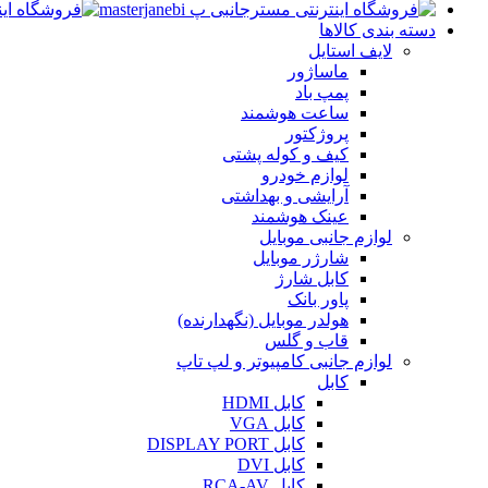
دسته بندی کالاها
لایف استایل
ماساژور
پمپ باد
ساعت هوشمند
پروژکتور
کیف و کوله پشتی
لوازم خودرو
آرایشی و بهداشتی
عینک هوشمند
لوازم جانبی موبایل
شارژر موبایل
کابل شارژ
پاور بانک
هولدر موبایل (نگهدارنده)
قاب و گلس
لوازم جانبی کامپیوتر و لپ تاپ
کابل
کابل HDMI
کابل VGA
کابل DISPLAY PORT
کابل DVI
کابل RCA-AV