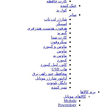
کارت حافظه
خنک کننده
کول پد
سایر
شارژر لپ تاپ
اسپیکر
هدفون، هدست، هندزفری
گیم پد
کارت صدا
میکروفون
ماوس و کیبورد
ماوس
ماوس پد
کیبورد
کاور، لیبل کیبورد
هاب USB
محافظ، چند راهی برق
آداپتور شارژر موبایل
دانگل بلوتوث
تمیز کننده
برند کالاها
کالاهای موبایل
Mcdodo
Powerology