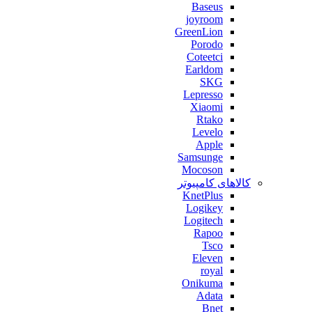
Baseus
joyroom
GreenLion
Porodo
Coteetci
Earldom
SKG
Lepresso
Xiaomi
Rtako
Levelo
Apple
Samsunge
Mocoson
کالاهای کامپیوتر
KnetPlus
Logikey
Logitech
Rapoo
Tsco
Eleven
royal
Onikuma
Adata
Bnet