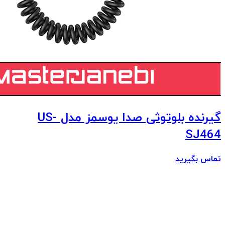
گیرنده بلوتوثی صدا یوسمز مدل US-
SJ464
تماس بگیرید