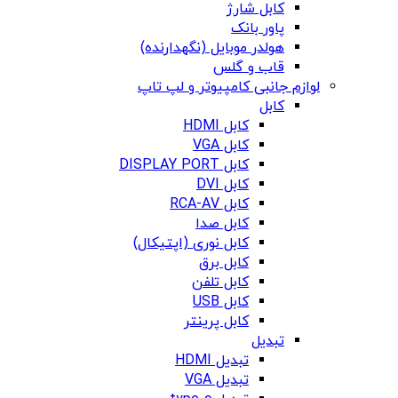
کابل شارژ
پاور بانک
هولدر موبایل (نگهدارنده)
قاب و گلس
لوازم جانبی کامپیوتر و لپ تاپ
کابل
کابل HDMI
کابل VGA
کابل DISPLAY PORT
کابل DVI
کابل RCA-AV
کابل صدا
کابل نوری (اپتیکال)
کابل برق
کابل تلفن
کابل USB
کابل پرینتر
تبدیل
تبدیل HDMI
تبدیل VGA