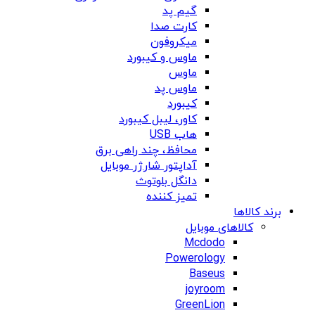
گیم پد
کارت صدا
میکروفون
ماوس و کیبورد
ماوس
ماوس پد
کیبورد
کاور، لیبل کیبورد
هاب USB
محافظ، چند راهی برق
آداپتور شارژر موبایل
دانگل بلوتوث
تمیز کننده
برند کالاها
کالاهای موبایل
Mcdodo
Powerology
Baseus
joyroom
GreenLion