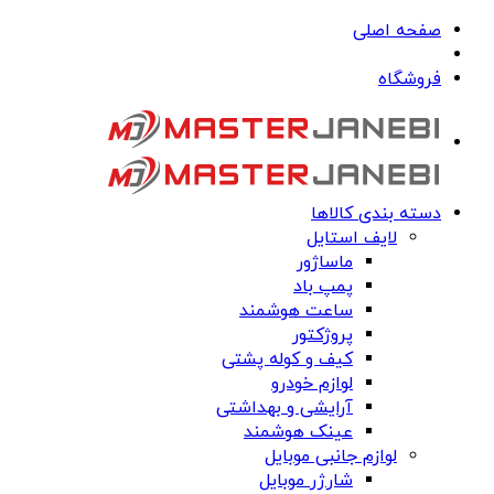
صفحه اصلی
فروشگاه
دسته بندی کالاها
لایف استایل
ماساژور
پمپ باد
ساعت هوشمند
پروژکتور
کیف و کوله پشتی
لوازم خودرو
آرایشی و بهداشتی
عینک هوشمند
لوازم جانبی موبایل
شارژر موبایل