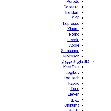
Porodo
Coteetci
Earldom
SKG
Lepresso
Xiaomi
Rtako
Levelo
Apple
Samsunge
Mocoson
کالاهای کامپیوتر
KnetPlus
Logikey
Logitech
Rapoo
Tsco
Eleven
royal
Onikuma