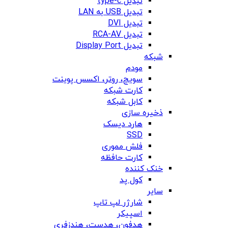
تبدیل type-c
تبدیل USB به LAN
تبدیل DVI
تبدیل RCA-AV
تبدیل Display Port
شبکه
مودم
سویچ، روتر، اکسس پوینت
کارت شبکه
کابل شبکه
ذخیره سازی
هارد دیسک
SSD
فلش مموری
کارت حافظه
خنک کننده
کول پد
سایر
شارژر لپ تاپ
اسپیکر
هدفون، هدست، هندزفری