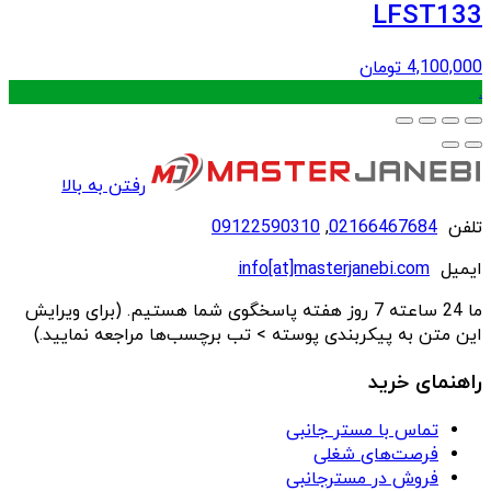
LFST133
4,100,000
تومان
.
رفتن به بالا
تلفن
02166467684
,
09122590310
ایمیل
info[at]masterjanebi.com
ما 24 ساعته 7 روز هفته پاسخگوی شما هستیم. (برای ویرایش
این متن به پیکربندی پوسته > تب برچسب‌ها مراجعه نمایید.)
راهنمای خرید
تماس با مستر جانبی
فرصت‌های شغلی
فروش در مسترجانبی