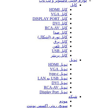
لوازم جانبی کامپیوتر و لپ تاپ
کابل
کابل HDMI
کابل VGA
کابل DISPLAY PORT
کابل DVI
کابل RCA-AV
کابل صدا
کابل نوری (اپتیکال)
کابل برق
کابل تلفن
کابل USB
کابل پرینتر
تبدیل
تبدیل HDMI
تبدیل VGA
تبدیل type-c
تبدیل USB به LAN
تبدیل DVI
تبدیل RCA-AV
تبدیل Display Port
شبکه
مودم
سویچ، روتر، اکسس پوینت