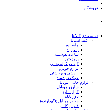
فروشگاه
دسته بندی کالاها
لایف استایل
ماساژور
پمپ باد
ساعت هوشمند
پروژکتور
کیف و کوله پشتی
لوازم خودرو
آرایشی و بهداشتی
عینک هوشمند
لوازم جانبی موبایل
شارژر موبایل
کابل شارژ
پاور بانک
هولدر موبایل (نگهدارنده)
قاب و گلس