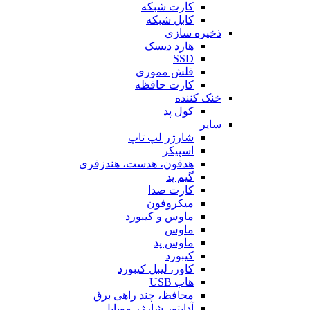
کارت شبکه
کابل شبکه
ذخیره سازی
هارد دیسک
SSD
فلش مموری
کارت حافظه
خنک کننده
کول پد
سایر
شارژر لپ تاپ
اسپیکر
هدفون، هدست، هندزفری
گیم پد
کارت صدا
میکروفون
ماوس و کیبورد
ماوس
ماوس پد
کیبورد
کاور، لیبل کیبورد
هاب USB
محافظ، چند راهی برق
آداپتور شارژر موبایل