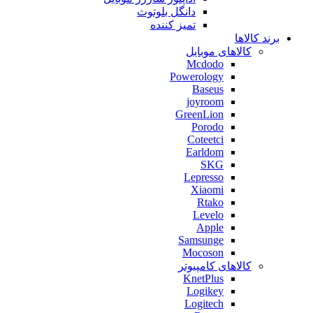
دانگل بلوتوث
تمیز کننده
برند کالاها
کالاهای موبایل
Mcdodo
Powerology
Baseus
joyroom
GreenLion
Porodo
Coteetci
Earldom
SKG
Lepresso
Xiaomi
Rtako
Levelo
Apple
Samsunge
Mocoson
کالاهای کامپیوتر
KnetPlus
Logikey
Logitech