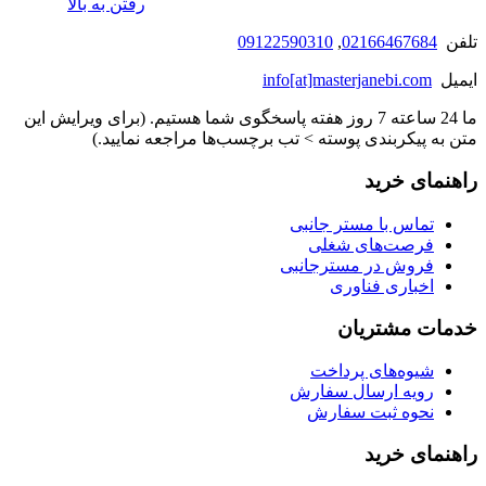
رفتن به بالا
تلفن
02166467684
,
09122590310
ایمیل
info[at]masterjanebi.com
ما 24 ساعته 7 روز هفته پاسخگوی شما هستیم. (برای ویرایش این
متن به پیکربندی پوسته > تب برچسب‌ها مراجعه نمایید.)
راهنمای خرید
تماس با مستر جانبی
فرصت‌های شغلی
فروش در مسترجانبی
اخباری فناوری
خدمات مشتریان
شیوه‌های پرداخت
رویه ارسال سفارش
نحوه ثبت سفارش
راهنمای خرید