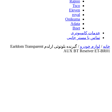
Rapoo
Tsco
Eleven
royal
Onikuma
Adata
Bnet
خدمات کامپیوتری
تماس با مستر جانبی
خانه
/
لوازم خودرو
/ گیرنده بلوتوثی ارلدم Earldom Transparent
AUX BT Reseiver ET-BR01