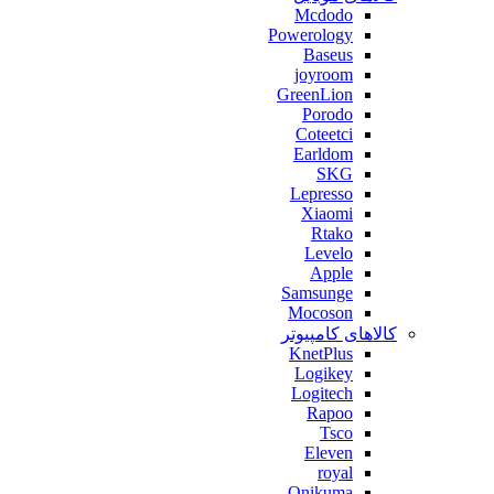
Mcdodo
Powerology
Baseus
joyroom
GreenLion
Porodo
Coteetci
Earldom
SKG
Lepresso
Xiaomi
Rtako
Levelo
Apple
Samsunge
Mocoson
کالاهای کامپیوتر
KnetPlus
Logikey
Logitech
Rapoo
Tsco
Eleven
royal
Onikuma