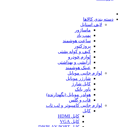
دسته بندی کالاها
لایف استایل
ماساژور
پمپ باد
ساعت هوشمند
پروژکتور
کیف و کوله پشتی
لوازم خودرو
آرایشی و بهداشتی
عینک هوشمند
لوازم جانبی موبایل
شارژر موبایل
کابل شارژ
پاور بانک
هولدر موبایل (نگهدارنده)
قاب و گلس
لوازم جانبی کامپیوتر و لپ تاپ
کابل
کابل HDMI
کابل VGA
کابل DISPLAY PORT