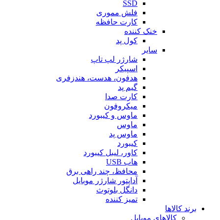
SSD
فلش مموری
کارت حافظه
خنک کننده
کول پد
سایر
شارژر لپ تاپ
اسپیکر
هدفون، هدست، هندزفری
گیم پد
کارت صدا
میکروفون
ماوس و کیبورد
ماوس
ماوس پد
کیبورد
کاور، لیبل کیبورد
هاب USB
محافظ، چند راهی برق
آداپتور شارژر موبایل
دانگل بلوتوث
تمیز کننده
برند کالاها
کالاهای موبایل