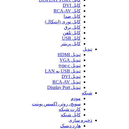
کابل DVI
کابل RCA-AV
کابل صدا
کابل نوری (اپتیکال)
کابل برق
کابل تلفن
کابل USB
کابل پرینتر
تبدیل
تبدیل HDMI
تبدیل VGA
تبدیل type-c
تبدیل USB به LAN
تبدیل DVI
تبدیل RCA-AV
تبدیل Display Port
شبکه
مودم
سویچ، روتر، اکسس پوینت
کارت شبکه
کابل شبکه
ذخیره سازی
هارد دیسک