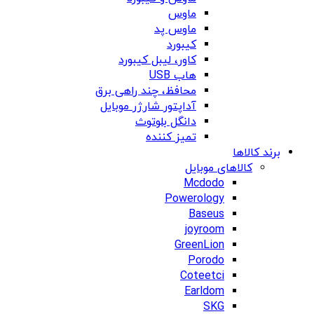
ماوس
ماوس پد
کیبورد
کاور، لیبل کیبورد
هاب USB
محافظ، چند راهی برق
آداپتور شارژر موبایل
دانگل بلوتوث
تمیز کننده
برند کالاها
کالاهای موبایل
Mcdodo
Powerology
Baseus
joyroom
GreenLion
Porodo
Coteetci
Earldom
SKG