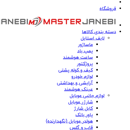
فروشگاه
دسته بندی کالاها
لایف استایل
ماساژور
پمپ باد
ساعت هوشمند
پروژکتور
کیف و کوله پشتی
لوازم خودرو
آرایشی و بهداشتی
عینک هوشمند
لوازم جانبی موبایل
شارژر موبایل
کابل شارژ
پاور بانک
هولدر موبایل (نگهدارنده)
قاب و گلس