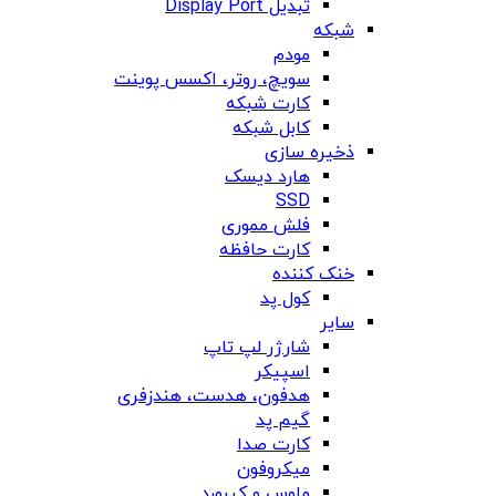
تبدیل Display Port
شبکه
مودم
سویچ، روتر، اکسس پوینت
کارت شبکه
کابل شبکه
ذخیره سازی
هارد دیسک
SSD
فلش مموری
کارت حافظه
خنک کننده
کول پد
سایر
شارژر لپ تاپ
اسپیکر
هدفون، هدست، هندزفری
گیم پد
کارت صدا
میکروفون
ماوس و کیبورد