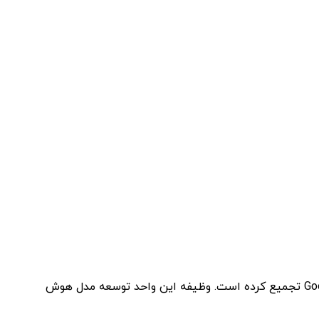
گوگل چند ماه پیش اعلام کرد که دو تیم تحقیقاتی Brain Team و DeepMind خود را برای ایجاد یک واحد جدید به نام Google DeepMind تجمیع کرده است. وظیفه این واحد توسعه مدل هوش