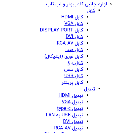
لوازم جانبی کامپیوتر و لپ تاپ
کابل
کابل HDMI
کابل VGA
کابل DISPLAY PORT
کابل DVI
کابل RCA-AV
کابل صدا
کابل نوری (اپتیکال)
کابل برق
کابل تلفن
کابل USB
کابل پرینتر
تبدیل
تبدیل HDMI
تبدیل VGA
تبدیل type-c
تبدیل USB به LAN
تبدیل DVI
تبدیل RCA-AV