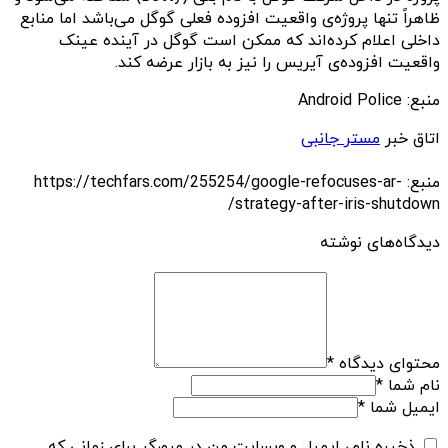
ظاهراً تنها پروژه‌ی واقعیت افزوده فعلی گوگل می‌باشد اما منابع
داخلی اعلام کرده‌اند که ممکن است گوگل در آینده‌ عینک
واقعیت افزوده‌ی آیریس را نیز به بازار عرضه کند.
منبع: Android Police
اتاق خبر
مستر جانبی
منبع: https://techfars.com/255254/google-refocuses-ar-
strategy-after-iris-shutdown/
دیدگاه‌های نوشته
محتوای دیدگاه
*
نام شما
*
ایمیل شما
*
ذخیره نام، ایمیل و وبسایت من در مرورگر برای زمانی که