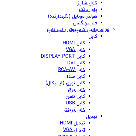
کابل شارژ
پاور بانک
هولدر موبایل (نگهدارنده)
قاب و گلس
لوازم جانبی کامپیوتر و لپ تاپ
کابل
کابل HDMI
کابل VGA
کابل DISPLAY PORT
کابل DVI
کابل RCA-AV
کابل صدا
کابل نوری (اپتیکال)
کابل برق
کابل تلفن
کابل USB
کابل پرینتر
تبدیل
تبدیل HDMI
تبدیل VGA