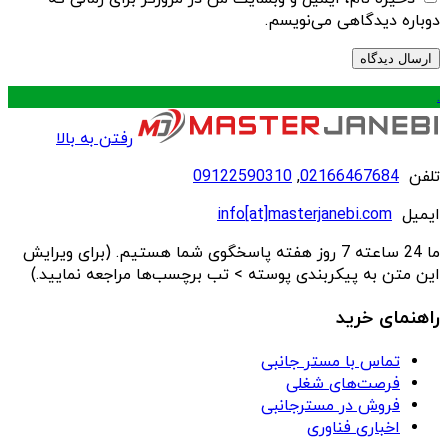
دوباره دیدگاهی می‌نویسم.
.
رفتن به بالا
تلفن
02166467684
,
09122590310
ایمیل
info[at]masterjanebi.com
ما 24 ساعته 7 روز هفته پاسخگوی شما هستیم. (برای ویرایش
این متن به پیکربندی پوسته > تب برچسب‌ها مراجعه نمایید.)
راهنمای خرید
تماس با مستر جانبی
فرصت‌های شغلی
فروش در مسترجانبی
اخباری فناوری