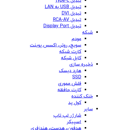
تبدیل type-c
تبدیل USB به LAN
تبدیل DVI
تبدیل RCA-AV
تبدیل Display Port
شبکه
مودم
سویچ، روتر، اکسس پوینت
کارت شبکه
کابل شبکه
ذخیره سازی
هارد دیسک
SSD
فلش مموری
کارت حافظه
خنک کننده
کول پد
سایر
شارژر لپ تاپ
اسپیکر
هدفون، هدست، هندزفری