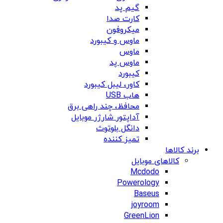
گیم پد
کارت صدا
میکروفون
ماوس و کیبورد
ماوس
ماوس پد
کیبورد
کاور، لیبل کیبورد
هاب USB
محافظ، چند راهی برق
آداپتور شارژر موبایل
دانگل بلوتوث
تمیز کننده
برند کالاها
کالاهای موبایل
Mcdodo
Powerology
Baseus
joyroom
GreenLion