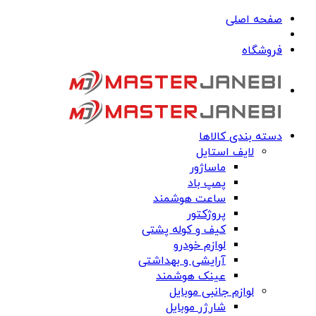
صفحه اصلی
فروشگاه
دسته بندی کالاها
لایف استایل
ماساژور
پمپ باد
ساعت هوشمند
پروژکتور
کیف و کوله پشتی
لوازم خودرو
آرایشی و بهداشتی
عینک هوشمند
لوازم جانبی موبایل
شارژر موبایل