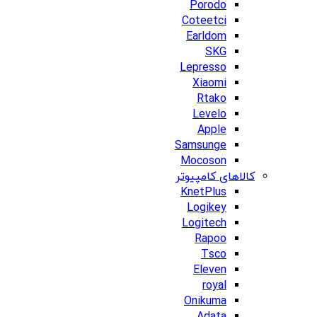
Porodo
Coteetci
Earldom
SKG
Lepresso
Xiaomi
Rtako
Levelo
Apple
Samsunge
Mocoson
کالاهای کامپیوتر
KnetPlus
Logikey
Logitech
Rapoo
Tsco
Eleven
royal
Onikuma