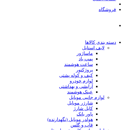
فروشگاه
دسته بندی کالاها
لایف استایل
ماساژور
پمپ باد
ساعت هوشمند
پروژکتور
کیف و کوله پشتی
لوازم خودرو
آرایشی و بهداشتی
عینک هوشمند
لوازم جانبی موبایل
شارژر موبایل
کابل شارژ
پاور بانک
هولدر موبایل (نگهدارنده)
قاب و گلس