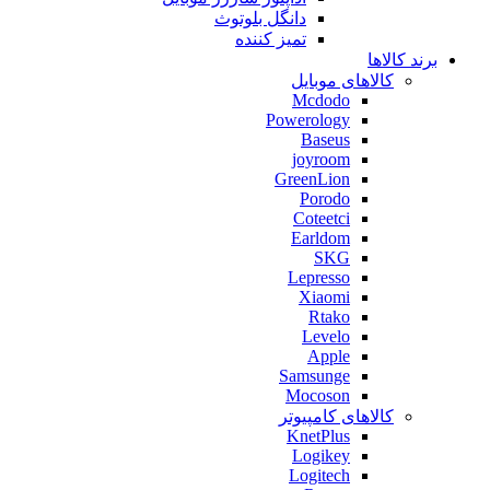
دانگل بلوتوث
تمیز کننده
برند کالاها
کالاهای موبایل
Mcdodo
Powerology
Baseus
joyroom
GreenLion
Porodo
Coteetci
Earldom
SKG
Lepresso
Xiaomi
Rtako
Levelo
Apple
Samsunge
Mocoson
کالاهای کامپیوتر
KnetPlus
Logikey
Logitech