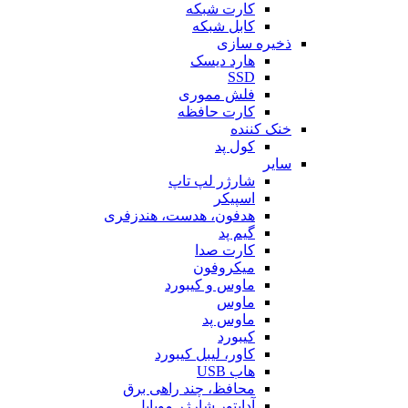
کارت شبکه
کابل شبکه
ذخیره سازی
هارد دیسک
SSD
فلش مموری
کارت حافظه
خنک کننده
کول پد
سایر
شارژر لپ تاپ
اسپیکر
هدفون، هدست، هندزفری
گیم پد
کارت صدا
میکروفون
ماوس و کیبورد
ماوس
ماوس پد
کیبورد
کاور، لیبل کیبورد
هاب USB
محافظ، چند راهی برق
آداپتور شارژر موبایل