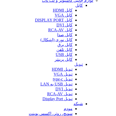
لوازم جانبی کامپیوتر و لپ تاپ
کابل
کابل HDMI
کابل VGA
کابل DISPLAY PORT
کابل DVI
کابل RCA-AV
کابل صدا
کابل نوری (اپتیکال)
کابل برق
کابل تلفن
کابل USB
کابل پرینتر
تبدیل
تبدیل HDMI
تبدیل VGA
تبدیل type-c
تبدیل USB به LAN
تبدیل DVI
تبدیل RCA-AV
تبدیل Display Port
شبکه
مودم
سویچ، روتر، اکسس پوینت