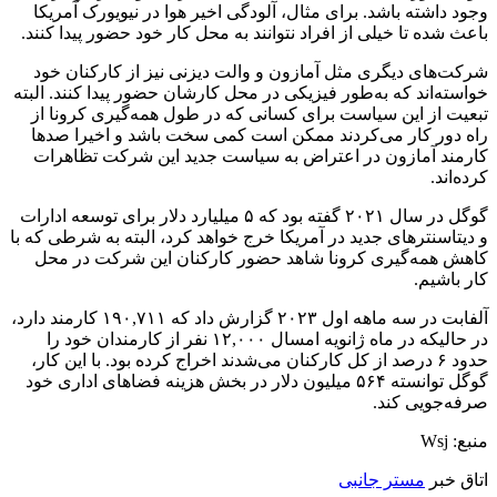
وجود داشته باشد. برای مثال، آلودگی اخیر هوا در نیویورک آمریکا
باعث شده تا خیلی از افراد نتوانند به محل کار خود حضور پیدا کنند.
شرکت‌های دیگری مثل آمازون و والت دیزنی نیز از کارکنان خود
خواسته‌اند که به‌طور فیزیکی در محل کارشان حضور پیدا کنند. البته
تبعیت از این سیاست برای کسانی که در طول همه‌گیری کرونا از
راه دور کار می‌کردند ممکن است کمی سخت باشد و اخیرا صدها
کارمند آمازون در اعتراض به سیاست جدید این شرکت تظاهرات
کرده‌اند.
گوگل در سال ۲۰۲۱ گفته بود که ۵ میلیارد دلار برای توسعه ادارات
و دیتاسنترهای جدید در آمریکا خرج خواهد کرد، البته به شرطی که با
کاهش همه‌گیری کرونا شاهد حضور کارکنان این شرکت در محل
کار باشیم.
آلفابت در سه ماهه اول ۲۰۲۳ گزارش داد که ۱۹۰,۷۱۱ کارمند دارد،
در حالیکه در ماه ژانویه امسال ۱۲,۰۰۰ نفر از کارمندان خود را
حدود ۶ درصد از کل کارکنان می‌شدند اخراج کرده بود. با این کار،
گوگل توانسته ۵۶۴ میلیون دلار در بخش هزینه فضاهای اداری خود
صرفه‌جویی کند.
منبع: Wsj
اتاق خبر
مستر جانبی