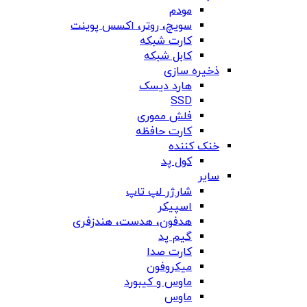
مودم
سویچ، روتر، اکسس پوینت
کارت شبکه
کابل شبکه
ذخیره سازی
هارد دیسک
SSD
فلش مموری
کارت حافظه
خنک کننده
کول پد
سایر
شارژر لپ تاپ
اسپیکر
هدفون، هدست، هندزفری
گیم پد
کارت صدا
میکروفون
ماوس و کیبورد
ماوس