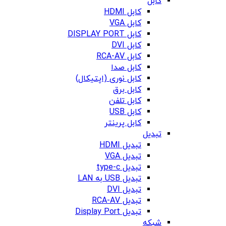
کابل
کابل HDMI
کابل VGA
کابل DISPLAY PORT
کابل DVI
کابل RCA-AV
کابل صدا
کابل نوری (اپتیکال)
کابل برق
کابل تلفن
کابل USB
کابل پرینتر
تبدیل
تبدیل HDMI
تبدیل VGA
تبدیل type-c
تبدیل USB به LAN
تبدیل DVI
تبدیل RCA-AV
تبدیل Display Port
شبکه