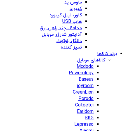
ماوس پد
کیبورد
کاور، لیبل کیبورد
هاب USB
محافظ، چند راهی برق
آداپتور شارژر موبایل
دانگل بلوتوث
تمیز کننده
برند کالاها
کالاهای موبایل
Mcdodo
Powerology
Baseus
joyroom
GreenLion
Porodo
Coteetci
Earldom
SKG
Lepresso