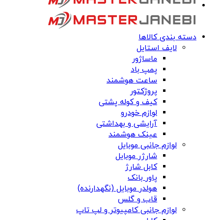
دسته بندی کالاها
لایف استایل
ماساژور
پمپ باد
ساعت هوشمند
پروژکتور
کیف و کوله پشتی
لوازم خودرو
آرایشی و بهداشتی
عینک هوشمند
لوازم جانبی موبایل
شارژر موبایل
کابل شارژ
پاور بانک
هولدر موبایل (نگهدارنده)
قاب و گلس
لوازم جانبی کامپیوتر و لپ تاپ