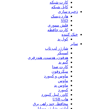
کارت شبکه
کابل شبکه
ذخیره سازی
هارد دیسک
SSD
فلش مموری
کارت حافظه
خنک کننده
کول پد
سایر
شارژر لپ تاپ
اسپیکر
هدفون، هدست، هندزفری
گیم پد
کارت صدا
میکروفون
ماوس و کیبورد
ماوس
ماوس پد
کیبورد
کاور، لیبل کیبورد
هاب USB
محافظ، چند راهی برق
آداپتور شارژر موبایل