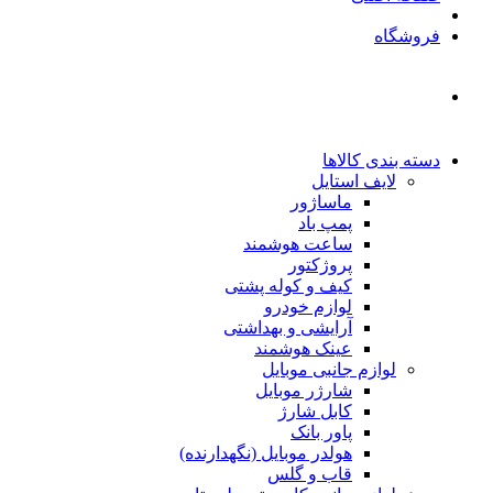
فروشگاه
دسته بندی کالاها
لایف استایل
ماساژور
پمپ باد
ساعت هوشمند
پروژکتور
کیف و کوله پشتی
لوازم خودرو
آرایشی و بهداشتی
عینک هوشمند
لوازم جانبی موبایل
شارژر موبایل
کابل شارژ
پاور بانک
هولدر موبایل (نگهدارنده)
قاب و گلس