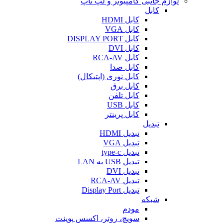
لوازم جانبی کامپیوتر و لپ تاپ
کابل
کابل HDMI
کابل VGA
کابل DISPLAY PORT
کابل DVI
کابل RCA-AV
کابل صدا
کابل نوری (اپتیکال)
کابل برق
کابل تلفن
کابل USB
کابل پرینتر
تبدیل
تبدیل HDMI
تبدیل VGA
تبدیل type-c
تبدیل USB به LAN
تبدیل DVI
تبدیل RCA-AV
تبدیل Display Port
شبکه
مودم
سویچ، روتر، اکسس پوینت