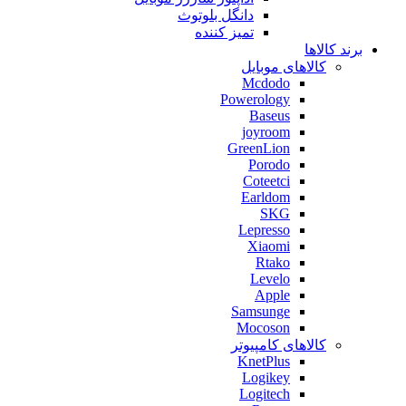
دانگل بلوتوث
تمیز کننده
برند کالاها
کالاهای موبایل
Mcdodo
Powerology
Baseus
joyroom
GreenLion
Porodo
Coteetci
Earldom
SKG
Lepresso
Xiaomi
Rtako
Levelo
Apple
Samsunge
Mocoson
کالاهای کامپیوتر
KnetPlus
Logikey
Logitech