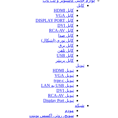
لوازم جانبی کامپیوتر و لپ تاپ
کابل
کابل HDMI
کابل VGA
کابل DISPLAY PORT
کابل DVI
کابل RCA-AV
کابل صدا
کابل نوری (اپتیکال)
کابل برق
کابل تلفن
کابل USB
کابل پرینتر
تبدیل
تبدیل HDMI
تبدیل VGA
تبدیل type-c
تبدیل USB به LAN
تبدیل DVI
تبدیل RCA-AV
تبدیل Display Port
شبکه
مودم
سویچ، روتر، اکسس پوینت