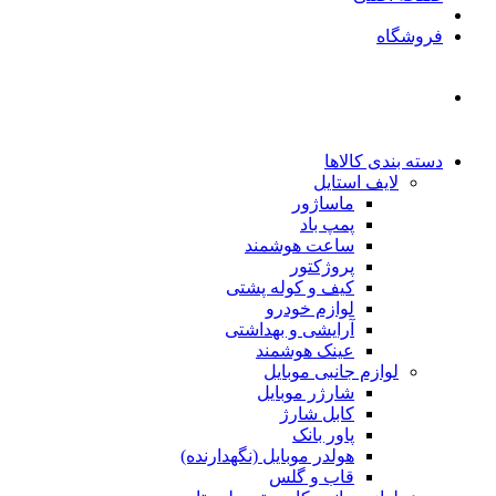
فروشگاه
دسته بندی کالاها
لایف استایل
ماساژور
پمپ باد
ساعت هوشمند
پروژکتور
کیف و کوله پشتی
لوازم خودرو
آرایشی و بهداشتی
عینک هوشمند
لوازم جانبی موبایل
شارژر موبایل
کابل شارژ
پاور بانک
هولدر موبایل (نگهدارنده)
قاب و گلس