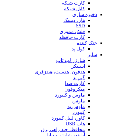
کارت شبکه
کابل شبکه
ذخیره سازی
هارد دیسک
SSD
فلش مموری
کارت حافظه
خنک کننده
کول پد
سایر
شارژر لپ تاپ
اسپیکر
هدفون، هدست، هندزفری
گیم پد
کارت صدا
میکروفون
ماوس و کیبورد
ماوس
ماوس پد
کیبورد
کاور، لیبل کیبورد
هاب USB
محافظ، چند راهی برق
آداپتور شارژر موبایل