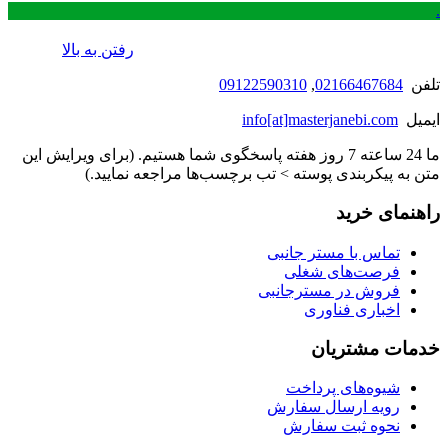
.
رفتن به بالا
تلفن
02166467684
,
09122590310
ایمیل
info[at]masterjanebi.com
ما 24 ساعته 7 روز هفته پاسخگوی شما هستیم. (برای ویرایش این
متن به پیکربندی پوسته > تب برچسب‌ها مراجعه نمایید.)
راهنمای خرید
تماس با مستر جانبی
فرصت‌های شغلی
فروش در مسترجانبی
اخباری فناوری
خدمات مشتریان
شیوه‌های پرداخت
رویه ارسال سفارش
نحوه ثبت سفارش