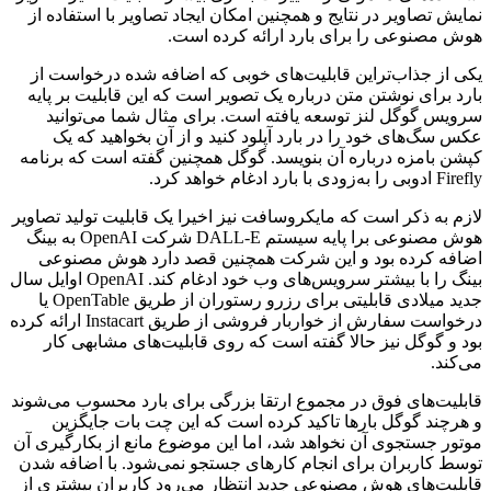
نمایش تصاویر در نتایج و همچنین امکان ایجاد تصاویر با استفاده از
هوش مصنوعی را برای بارد ارائه کرده است.
یکی از جذاب‌تراین قابلیت‌های خوبی که اضافه شده درخواست از
بارد برای نوشتن متن درباره یک تصویر است که این قابلیت بر پایه
سرویس گوگل لنز توسعه یافته است. برای مثال شما می‌توانید
عکس سگ‌های خود را در بارد آپلود کنید و از آن بخواهید که یک
کپشن بامزه درباره آن بنویسد. گوگل همچنین گفته است که برنامه
Firefly ادوبی را به‌زودی با بارد ادغام خواهد کرد.
لازم به ذکر است که مایکروسافت نیز اخیرا یک قابلیت تولید تصاویر
هوش مصنوعی برا پایه سیستم DALL-E شرکت OpenAI به بینگ
اضافه کرده بود و این شرکت همچنین قصد دارد هوش مصنوعی
بینگ را با بیشتر سرویس‌های وب خود ادغام کند. OpenAI اوایل سال
جدید میلادی قابلیتی برای رزرو رستوران از طریق OpenTable یا
درخواست سفارش از خواربار فروشی از طریق Instacart ارائه کرده
بود و گوگل نیز حالا گفته است که روی قابلیت‌های مشابهی کار
می‌کند.
قابلیت‌های فوق در مجموع ارتقا بزرگی برای بارد محسوب می‌شوند
و هرچند گوگل بارها تاکید کرده است که این چت بات جایگزین
موتور جستجوی آن نخواهد شد، اما این موضوع مانع از بکارگیری آن
توسط کاربران برای انجام کارهای جستجو نمی‌شود. با اضافه شدن
قابلیت‌های هوش مصنوعی جدید انتظار می‌رود کاربران بیشتری از