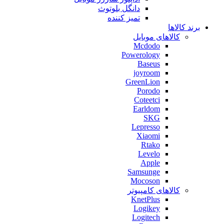
دانگل بلوتوث
تمیز کننده
برند کالاها
کالاهای موبایل
Mcdodo
Powerology
Baseus
joyroom
GreenLion
Porodo
Coteetci
Earldom
SKG
Lepresso
Xiaomi
Rtako
Levelo
Apple
Samsunge
Mocoson
کالاهای کامپیوتر
KnetPlus
Logikey
Logitech