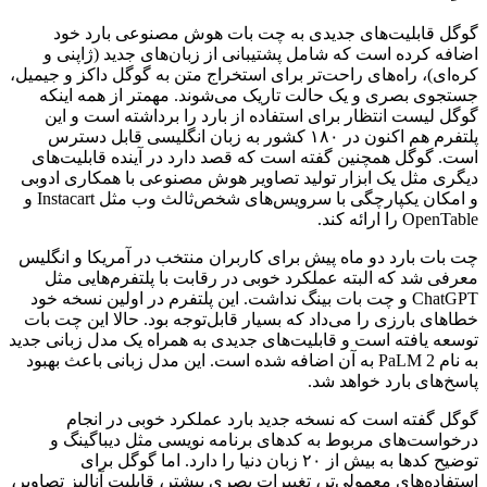
گوگل قابلیت‌های جدیدی به چت بات هوش مصنوعی بارد خود
اضافه کرده است که شامل پشتیبانی از زبان‌های جدید (ژاپنی و
کره‌ای)، راه‌های راحت‌تر برای استخراج متن به گوگل داکز و جیمیل،
جستجوی بصری و یک حالت تاریک می‌شوند. مهمتر از همه اینکه
گوگل لیست انتظار برای استفاده از بارد را برداشته است و این
پلتفرم هم اکنون در ۱۸۰ کشور به زبان انگلیسی قابل دسترس
است. گوگل همچنین گفته است که قصد دارد در آینده قابلیت‌های
دیگری مثل یک ابزار تولید تصاویر هوش مصنوعی با همکاری ادوبی
و امکان یکپارچگی با سرویس‌های شخص‌ثالث وب مثل Instacart و
OpenTable را ارائه کند.
چت بات بارد دو ماه پیش برای کاربران منتخب در آمریکا و انگلیس
معرفی شد که البته عملکرد خوبی در رقابت با پلتفرم‌هایی مثل
ChatGPT و چت بات بینگ نداشت. این پلتفرم در اولین نسخه خود
خطاهای بارزی را می‌داد که بسیار قابل‌توجه بود. حالا این چت بات
توسعه یافته است و قابلیت‌های جدیدی به همراه یک مدل زبانی جدید
به نام PaLM 2 به آن اضافه شده است. این مدل زبانی باعث بهبود
پاسخ‌های بارد خواهد شد.
گوگل گفته است که نسخه جدید بارد عملکرد خوبی در انجام
درخواست‌های مربوط به کدهای برنامه نویسی مثل دیباگینگ و
توضیح کدها به بیش از ۲۰ زبان دنیا را دارد. اما گوگل برای
استفاده‌های معمولی‌تر، تغییرات بصری بیشتر، قابلیت آنالیز تصاویر،