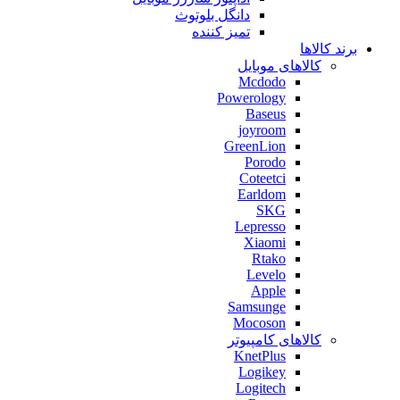
دانگل بلوتوث
تمیز کننده
برند کالاها
کالاهای موبایل
Mcdodo
Powerology
Baseus
joyroom
GreenLion
Porodo
Coteetci
Earldom
SKG
Lepresso
Xiaomi
Rtako
Levelo
Apple
Samsunge
Mocoson
کالاهای کامپیوتر
KnetPlus
Logikey
Logitech