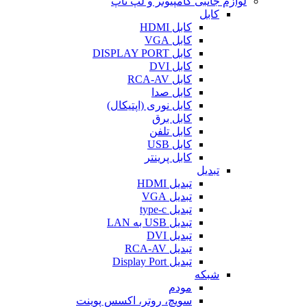
لوازم جانبی کامپیوتر و لپ تاپ
کابل
کابل HDMI
کابل VGA
کابل DISPLAY PORT
کابل DVI
کابل RCA-AV
کابل صدا
کابل نوری (اپتیکال)
کابل برق
کابل تلفن
کابل USB
کابل پرینتر
تبدیل
تبدیل HDMI
تبدیل VGA
تبدیل type-c
تبدیل USB به LAN
تبدیل DVI
تبدیل RCA-AV
تبدیل Display Port
شبکه
مودم
سویچ، روتر، اکسس پوینت