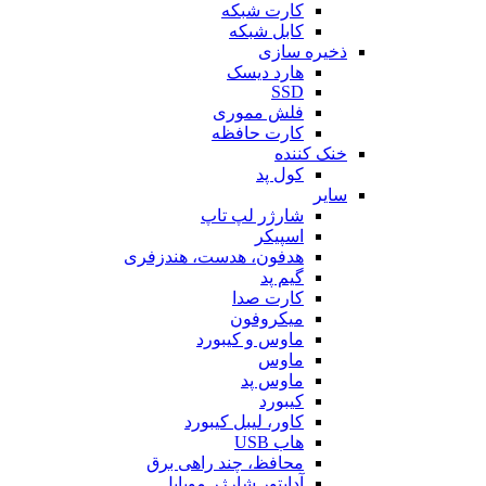
کارت شبکه
کابل شبکه
ذخیره سازی
هارد دیسک
SSD
فلش مموری
کارت حافظه
خنک کننده
کول پد
سایر
شارژر لپ تاپ
اسپیکر
هدفون، هدست، هندزفری
گیم پد
کارت صدا
میکروفون
ماوس و کیبورد
ماوس
ماوس پد
کیبورد
کاور، لیبل کیبورد
هاب USB
محافظ، چند راهی برق
آداپتور شارژر موبایل