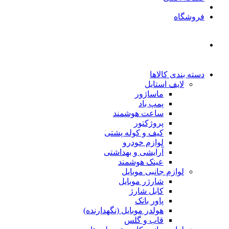
فروشگاه
دسته بندی کالاها
لایف استایل
ماساژور
پمپ باد
ساعت هوشمند
پروژکتور
کیف و کوله پشتی
لوازم خودرو
آرایشی و بهداشتی
عینک هوشمند
لوازم جانبی موبایل
شارژر موبایل
کابل شارژ
پاور بانک
هولدر موبایل (نگهدارنده)
قاب و گلس