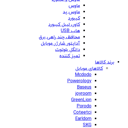
ماوس
ماوس پد
کیبورد
کاور، لیبل کیبورد
هاب USB
محافظ، چند راهی برق
آداپتور شارژر موبایل
دانگل بلوتوث
تمیز کننده
برند کالاها
کالاهای موبایل
Mcdodo
Powerology
Baseus
joyroom
GreenLion
Porodo
Coteetci
Earldom
SKG