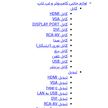
لوازم جانبی کامپیوتر و لپ تاپ
کابل
کابل HDMI
کابل VGA
کابل DISPLAY PORT
کابل DVI
کابل RCA-AV
کابل صدا
کابل نوری (اپتیکال)
کابل برق
کابل تلفن
کابل USB
کابل پرینتر
تبدیل
تبدیل HDMI
تبدیل VGA
تبدیل type-c
تبدیل USB به LAN
تبدیل DVI
تبدیل RCA-AV