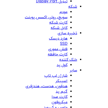
تبدیل Display Port
شبکه
مودم
سویچ، روتر، اکسس پوینت
کارت شبکه
کابل شبکه
ذخیره سازی
هارد دیسک
SSD
فلش مموری
کارت حافظه
خنک کننده
کول پد
سایر
شارژر لپ تاپ
اسپیکر
هدفون، هدست، هندزفری
گیم پد
کارت صدا
میکروفون
ماوس و کیبورد