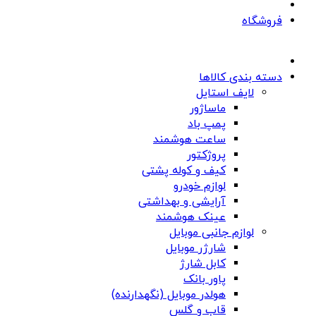
فروشگاه
دسته بندی کالاها
لایف استایل
ماساژور
پمپ باد
ساعت هوشمند
پروژکتور
کیف و کوله پشتی
لوازم خودرو
آرایشی و بهداشتی
عینک هوشمند
لوازم جانبی موبایل
شارژر موبایل
کابل شارژ
پاور بانک
هولدر موبایل (نگهدارنده)
قاب و گلس