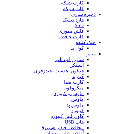
کارت شبکه
کابل شبکه
ذخیره سازی
هارد دیسک
SSD
فلش مموری
کارت حافظه
خنک کننده
کول پد
سایر
شارژر لپ تاپ
اسپیکر
هدفون، هدست، هندزفری
گیم پد
کارت صدا
میکروفون
ماوس و کیبورد
ماوس
ماوس پد
کیبورد
کاور، لیبل کیبورد
هاب USB
محافظ، چند راهی برق
آداپتور شارژر موبایل