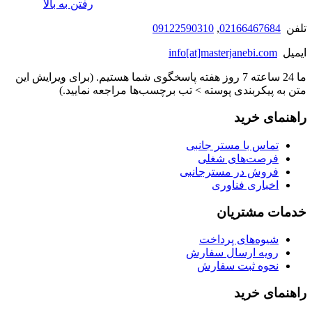
رفتن به بالا
تلفن
02166467684
,
09122590310
ایمیل
info[at]masterjanebi.com
ما 24 ساعته 7 روز هفته پاسخگوی شما هستیم. (برای ویرایش این
متن به پیکربندی پوسته > تب برچسب‌ها مراجعه نمایید.)
راهنمای خرید
تماس با مستر جانبی
فرصت‌های شغلی
فروش در مسترجانبی
اخباری فناوری
خدمات مشتریان
شیوه‌های پرداخت
رویه ارسال سفارش
نحوه ثبت سفارش
راهنمای خرید