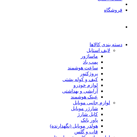
فروشگاه
دسته بندی کالاها
لایف استایل
ماساژور
پمپ باد
ساعت هوشمند
پروژکتور
کیف و کوله پشتی
لوازم خودرو
آرایشی و بهداشتی
عینک هوشمند
لوازم جانبی موبایل
شارژر موبایل
کابل شارژ
پاور بانک
هولدر موبایل (نگهدارنده)
قاب و گلس