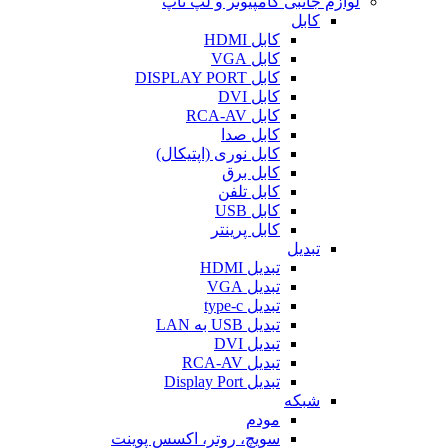
لوازم جانبی کامپیوتر و لپ تاپ
کابل
کابل HDMI
کابل VGA
کابل DISPLAY PORT
کابل DVI
کابل RCA-AV
کابل صدا
کابل نوری (اپتیکال)
کابل برق
کابل تلفن
کابل USB
کابل پرینتر
تبدیل
تبدیل HDMI
تبدیل VGA
تبدیل type-c
تبدیل USB به LAN
تبدیل DVI
تبدیل RCA-AV
تبدیل Display Port
شبکه
مودم
سویچ، روتر، اکسس پوینت