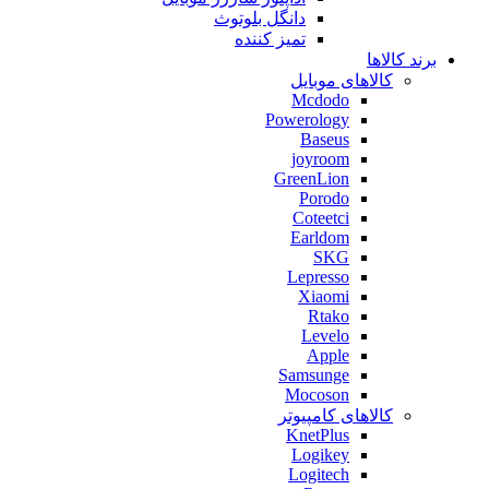
دانگل بلوتوث
تمیز کننده
برند کالاها
کالاهای موبایل
Mcdodo
Powerology
Baseus
joyroom
GreenLion
Porodo
Coteetci
Earldom
SKG
Lepresso
Xiaomi
Rtako
Levelo
Apple
Samsunge
Mocoson
کالاهای کامپیوتر
KnetPlus
Logikey
Logitech