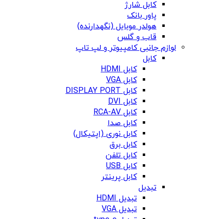
کابل شارژ
پاور بانک
هولدر موبایل (نگهدارنده)
قاب و گلس
لوازم جانبی کامپیوتر و لپ تاپ
کابل
کابل HDMI
کابل VGA
کابل DISPLAY PORT
کابل DVI
کابل RCA-AV
کابل صدا
کابل نوری (اپتیکال)
کابل برق
کابل تلفن
کابل USB
کابل پرینتر
تبدیل
تبدیل HDMI
تبدیل VGA