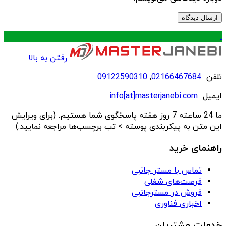
.
رفتن به بالا
تلفن
02166467684
,
09122590310
ایمیل
info[at]masterjanebi.com
ما 24 ساعته 7 روز هفته پاسخگوی شما هستیم. (برای ویرایش
این متن به پیکربندی پوسته > تب برچسب‌ها مراجعه نمایید.)
راهنمای خرید
تماس با مستر جانبی
فرصت‌های شغلی
فروش در مسترجانبی
اخباری فناوری
خدمات مشتریان