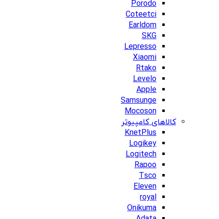
Porodo
Coteetci
Earldom
SKG
Lepresso
Xiaomi
Rtako
Levelo
Apple
Samsunge
Mocoson
کالاهای کامپیوتر
KnetPlus
Logikey
Logitech
Rapoo
Tsco
Eleven
royal
Onikuma