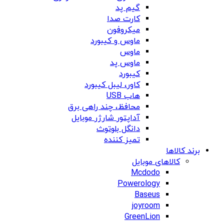
گیم پد
کارت صدا
میکروفون
ماوس و کیبورد
ماوس
ماوس پد
کیبورد
کاور، لیبل کیبورد
هاب USB
محافظ، چند راهی برق
آداپتور شارژر موبایل
دانگل بلوتوث
تمیز کننده
برند کالاها
کالاهای موبایل
Mcdodo
Powerology
Baseus
joyroom
GreenLion