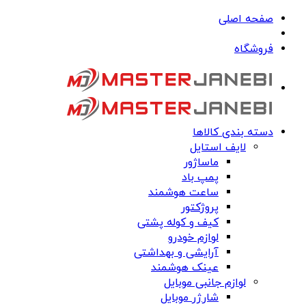
صفحه اصلی
فروشگاه
دسته بندی کالاها
لایف استایل
ماساژور
پمپ باد
ساعت هوشمند
پروژکتور
کیف و کوله پشتی
لوازم خودرو
آرایشی و بهداشتی
عینک هوشمند
لوازم جانبی موبایل
شارژر موبایل