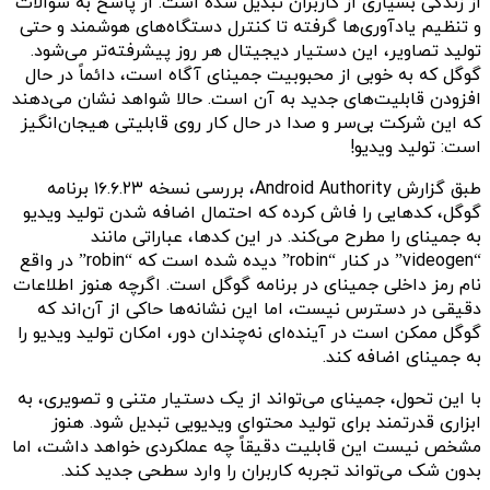
از زندگی بسیاری از کاربران تبدیل شده است. از پاسخ به سؤالات
و تنظیم یادآوری‌ها گرفته تا کنترل دستگاه‌های هوشمند و حتی
تولید تصاویر، این دستیار دیجیتال هر روز پیشرفته‌تر می‌شود.
گوگل که به خوبی از محبوبیت جمینای آگاه است، دائماً در حال
افزودن قابلیت‌های جدید به آن است. حالا شواهد نشان می‌دهند
که این شرکت بی‌سر و صدا در حال کار روی قابلیتی هیجان‌انگیز
است: تولید ویدیو!
طبق گزارش Android Authority، بررسی نسخه ۱۶.۶.۲۳ برنامه
گوگل، کدهایی را فاش کرده که احتمال اضافه شدن تولید ویدیو
به جمینای را مطرح می‌کند. در این کدها، عباراتی مانند
“videogen” در کنار “robin” دیده شده است که “robin” در واقع
نام رمز داخلی جمینای در برنامه گوگل است. اگرچه هنوز اطلاعات
دقیقی در دسترس نیست، اما این نشانه‌ها حاکی از آن‌اند که
گوگل ممکن است در آینده‌ای نه‌چندان دور، امکان تولید ویدیو را
به جمینای اضافه کند.
با این تحول، جمینای می‌تواند از یک دستیار متنی و تصویری، به
ابزاری قدرتمند برای تولید محتوای ویدیویی تبدیل شود. هنوز
مشخص نیست این قابلیت دقیقاً چه عملکردی خواهد داشت، اما
بدون شک می‌تواند تجربه کاربران را وارد سطحی جدید کند.