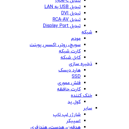
تبدیل type-c
تبدیل USB به LAN
تبدیل DVI
تبدیل RCA-AV
تبدیل Display Port
شبکه
مودم
سویچ، روتر، اکسس پوینت
کارت شبکه
کابل شبکه
ذخیره سازی
هارد دیسک
SSD
فلش مموری
کارت حافظه
خنک کننده
کول پد
سایر
شارژر لپ تاپ
اسپیکر
هدفون، هدست، هندزفری