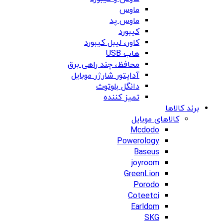
ماوس
ماوس پد
کیبورد
کاور، لیبل کیبورد
هاب USB
محافظ، چند راهی برق
آداپتور شارژر موبایل
دانگل بلوتوث
تمیز کننده
برند کالاها
کالاهای موبایل
Mcdodo
Powerology
Baseus
joyroom
GreenLion
Porodo
Coteetci
Earldom
SKG