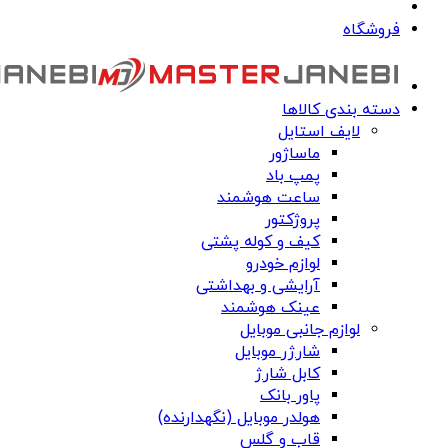
فروشگاه
دسته بندی کالاها
لایف استایل
ماساژور
پمپ باد
ساعت هوشمند
پروژکتور
کیف و کوله پشتی
لوازم خودرو
آرایشی و بهداشتی
عینک هوشمند
لوازم جانبی موبایل
شارژر موبایل
کابل شارژ
پاور بانک
هولدر موبایل (نگهدارنده)
قاب و گلس