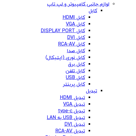
لوازم جانبی کامپیوتر و لپ تاپ
کابل
کابل HDMI
کابل VGA
کابل DISPLAY PORT
کابل DVI
کابل RCA-AV
کابل صدا
کابل نوری (اپتیکال)
کابل برق
کابل تلفن
کابل USB
کابل پرینتر
تبدیل
تبدیل HDMI
تبدیل VGA
تبدیل type-c
تبدیل USB به LAN
تبدیل DVI
تبدیل RCA-AV