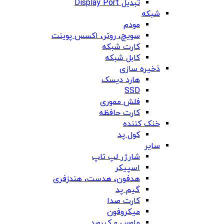
تبدیل Display Port
شبکه
مودم
سویچ، روتر، اکسس پوینت
کارت شبکه
کابل شبکه
ذخیره سازی
هارد دیسک
SSD
فلش مموری
کارت حافظه
خنک کننده
کول پد
سایر
شارژر لپ تاپ
اسپیکر
هدفون، هدست، هندزفری
گیم پد
کارت صدا
میکروفون
ماوس و کیبورد