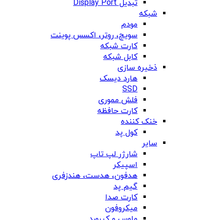
تبدیل Display Port
شبکه
مودم
سویچ، روتر، اکسس پوینت
کارت شبکه
کابل شبکه
ذخیره سازی
هارد دیسک
SSD
فلش مموری
کارت حافظه
خنک کننده
کول پد
سایر
شارژر لپ تاپ
اسپیکر
هدفون، هدست، هندزفری
گیم پد
کارت صدا
میکروفون
ماوس و کیبورد