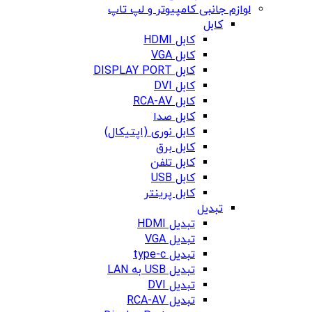
لوازم جانبی کامپیوتر و لپ تاپ
کابل
کابل HDMI
کابل VGA
کابل DISPLAY PORT
کابل DVI
کابل RCA-AV
کابل صدا
کابل نوری (اپتیکال)
کابل برق
کابل تلفن
کابل USB
کابل پرینتر
تبدیل
تبدیل HDMI
تبدیل VGA
تبدیل type-c
تبدیل USB به LAN
تبدیل DVI
تبدیل RCA-AV