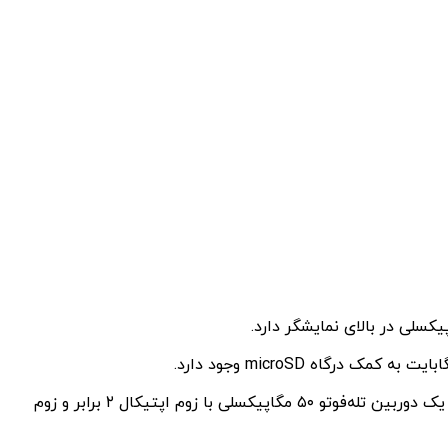
گوشی HMD Skyline در قاب پشتی خود یک دوربین اصلی ۱۰۸ مگاپیکسلی با لرزشگیر اپتیکال، یک دوربین فوق‌‌عریض ۱۳ مگاپیکسلی و یک دوربین تله‌فوتو ۵۰ مگاپیکسلی با زوم اپتیکال ۲ برابر و زوم