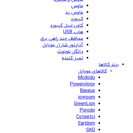
ماوس
ماوس پد
کیبورد
کاور، لیبل کیبورد
هاب USB
محافظ، چند راهی برق
آداپتور شارژر موبایل
دانگل بلوتوث
تمیز کننده
برند کالاها
کالاهای موبایل
Mcdodo
Powerology
Baseus
joyroom
GreenLion
Porodo
Coteetci
Earldom
SKG