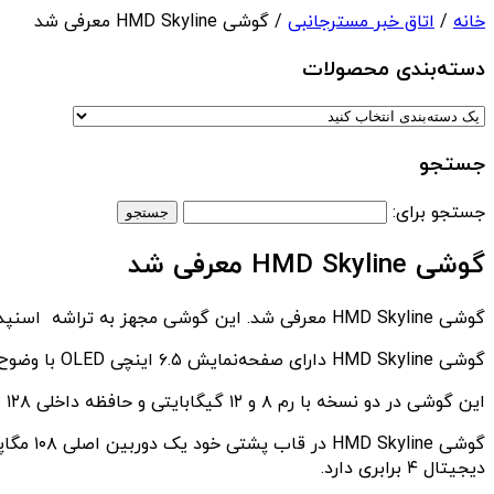
خانه
/
اتاق خبر مسترجانبی
/ گوشی HMD Skyline معرفی شد
دسته‌بندی‌ محصولات
جستجو
جستجو برای:
گوشی HMD Skyline معرفی شد
گوشی HMD Skyline معرفی شد. این گوشی مجهز به تراشه اسنپدراگون ۷s نسل ۲ است.
گوشی HMD Skyline دارای صفحه‌نمایش ۶.۵ اینچی OLED با وضوح FullHD+ و نرخ نوسازی ۱۴۴ هرتز است و یک دوربین سلفی ۵۰ مگاپیکسلی در بالای نمایشگر دارد.
این گوشی در دو نسخه‌ با رم ۸ و ۱۲ گیگابایتی و حافظه داخلی ۱۲۸ یا ۲۵۶ گیگابایتی ارائه شده است و امکان افزایش حافظه تا ۵۱۲ گیگابایت به کمک درگاه microSD وجود دارد.
دیجیتال ۴ برابری دارد.