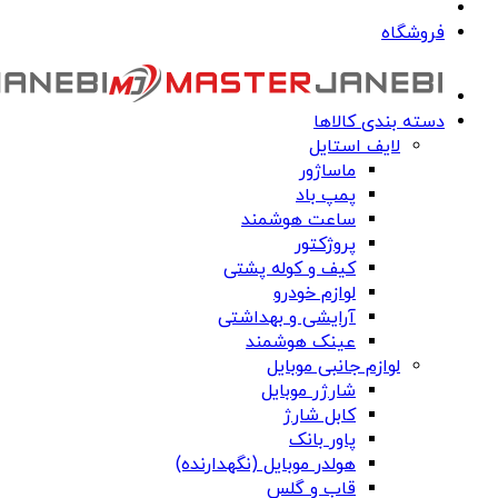
فروشگاه
دسته بندی کالاها
لایف استایل
ماساژور
پمپ باد
ساعت هوشمند
پروژکتور
کیف و کوله پشتی
لوازم خودرو
آرایشی و بهداشتی
عینک هوشمند
لوازم جانبی موبایل
شارژر موبایل
کابل شارژ
پاور بانک
هولدر موبایل (نگهدارنده)
قاب و گلس