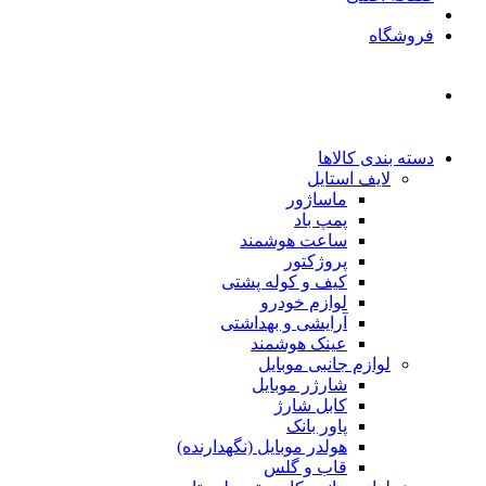
فروشگاه
دسته بندی کالاها
لایف استایل
ماساژور
پمپ باد
ساعت هوشمند
پروژکتور
کیف و کوله پشتی
لوازم خودرو
آرایشی و بهداشتی
عینک هوشمند
لوازم جانبی موبایل
شارژر موبایل
کابل شارژ
پاور بانک
هولدر موبایل (نگهدارنده)
قاب و گلس