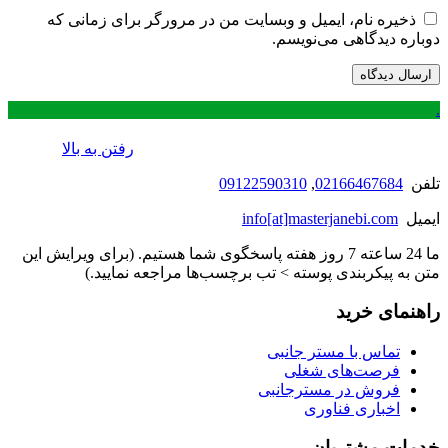
ذخیره نام، ایمیل و وبسایت من در مرورگر برای زمانی که
دوباره دیدگاهی می‌نویسم.
.
رفتن به بالا
تلفن
02166467684
,
09122590310
ایمیل
info[at]masterjanebi.com
ما 24 ساعته 7 روز هفته پاسخگوی شما هستیم. (برای ویرایش این
متن به پیکربندی پوسته > تب برچسب‌ها مراجعه نمایید.)
راهنمای خرید
تماس با مستر جانبی
فرصت‌های شغلی
فروش در مسترجانبی
اخباری فناوری
خدمات مشتریان