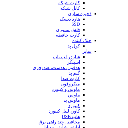
کارت شبکه
کابل شبکه
ذخیره سازی
هارد دیسک
SSD
فلش مموری
کارت حافظه
خنک کننده
کول پد
سایر
شارژر لپ تاپ
اسپیکر
هدفون، هدست، هندزفری
گیم پد
کارت صدا
میکروفون
ماوس و کیبورد
ماوس
ماوس پد
کیبورد
کاور، لیبل کیبورد
هاب USB
محافظ، چند راهی برق
آداپتور شارژر موبایل