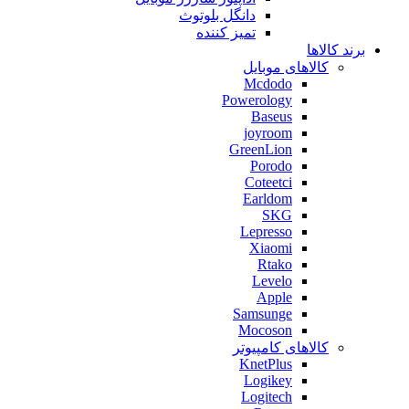
دانگل بلوتوث
تمیز کننده
برند کالاها
کالاهای موبایل
Mcdodo
Powerology
Baseus
joyroom
GreenLion
Porodo
Coteetci
Earldom
SKG
Lepresso
Xiaomi
Rtako
Levelo
Apple
Samsunge
Mocoson
کالاهای کامپیوتر
KnetPlus
Logikey
Logitech