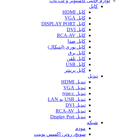
لوازم جانبی کامپیوتر و لپ تاپ
کابل
کابل HDMI
کابل VGA
کابل DISPLAY PORT
کابل DVI
کابل RCA-AV
کابل صدا
کابل نوری (اپتیکال)
کابل برق
کابل تلفن
کابل USB
کابل پرینتر
تبدیل
تبدیل HDMI
تبدیل VGA
تبدیل type-c
تبدیل USB به LAN
تبدیل DVI
تبدیل RCA-AV
تبدیل Display Port
شبکه
مودم
سویچ، روتر، اکسس پوینت