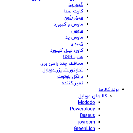
گیم پد
کارت صدا
میکروفون
ماوس و کیبورد
ماوس
ماوس پد
کیبورد
کاور، لیبل کیبورد
هاب USB
محافظ، چند راهی برق
آداپتور شارژر موبایل
دانگل بلوتوث
تمیز کننده
برند کالاها
کالاهای موبایل
Mcdodo
Powerology
Baseus
joyroom
GreenLion