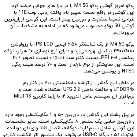
پوکو امروز گوشی پوکو ‌M4 5G را در بازارهای جهانی عرضه کرد.
این گوشی در واقع نسخه تغییر نام یافته ردمی نوت 11E با
طراحی نسبتا متفاوت و دوربین بهتر است. این گوشی ارزان‌ترین
گوشی 5G پوکو محسوب می‌شود که در ادامه به مشخصات آن
می‌پردازیم.
پوکو‌ M4 5G از یک نمایشگر ۶.۵۸ اینچی IPS LCD با رزولوشن
۲۴۰۰x۱۰۸۰ پیکسل بهره می‌برد و‌ دارای نرخ نوسازی ۹۰ هرتز، تراکم
پیکسلی ۴۰۱ PPI، نسبت کنتراست ۱۵۰۰:۱ و نسبت تصویر ۲۰:۹
است. این نمایشگر از نوع ناچ‌دار است و ۷۰ درصد طیف رنگی
NTSC را پوشش می‌دهد.
در داخل این گوشی از تراشه دایمنسیتی ۷۰۰ در کنار رم
LPDDR4x و حافظه داخلی UFS 2.2 استفاده شده است و
نرم‌افزار آن سیستم عامل اندروید ۱۲ با رابط کاربری MIUI 13
است.
در پنل پشت این گوشی دو‌ دوربین ۵۰ و ۲ مگاپیکسلی وجود دارد
و دوربین سلفی یک سنسور ۸ مگاپیکسلی است. سایر مشخصات
این گوشی شامل سیم‌کارت دوگانه، اتصال 5G، وای‌فای دوبانده،
بلوتوث ۵.۱ و درگاه USB-C می‌شوند. یک سنسور اثر انگشت کناری،