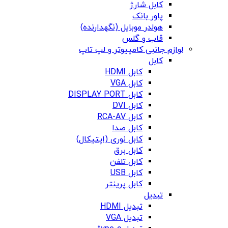
کابل شارژ
پاور بانک
هولدر موبایل (نگهدارنده)
قاب و گلس
لوازم جانبی کامپیوتر و لپ تاپ
کابل
کابل HDMI
کابل VGA
کابل DISPLAY PORT
کابل DVI
کابل RCA-AV
کابل صدا
کابل نوری (اپتیکال)
کابل برق
کابل تلفن
کابل USB
کابل پرینتر
تبدیل
تبدیل HDMI
تبدیل VGA