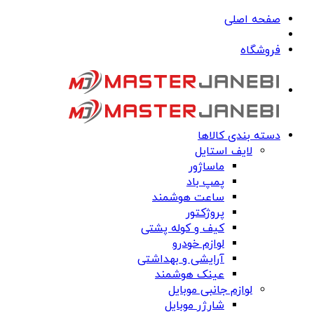
صفحه اصلی
فروشگاه
دسته بندی کالاها
لایف استایل
ماساژور
پمپ باد
ساعت هوشمند
پروژکتور
کیف و کوله پشتی
لوازم خودرو
آرایشی و بهداشتی
عینک هوشمند
لوازم جانبی موبایل
شارژر موبایل