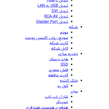
تبدیل type-c
تبدیل USB به LAN
تبدیل DVI
تبدیل RCA-AV
تبدیل Display Port
شبکه
مودم
سویچ، روتر، اکسس پوینت
کارت شبکه
کابل شبکه
ذخیره سازی
هارد دیسک
SSD
فلش مموری
کارت حافظه
خنک کننده
کول پد
سایر
شارژر لپ تاپ
اسپیکر
هدفون، هدست، هندزفری