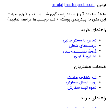
ایمیل
info[at]masterjanebi.com
ما 24 ساعته 7 روز هفته پاسخگوی شما هستیم. (برای ویرایش
این متن به پیکربندی پوسته > تب برچسب‌ها مراجعه نمایید.)
راهنمای خرید
تماس با مستر جانبی
فرصت‌های شغلی
فروش در مسترجانبی
اخباری فناوری
خدمات مشتریان
شیوه‌های پرداخت
رویه ارسال سفارش
نحوه ثبت سفارش
راهنمای خرید