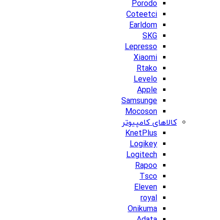
Porodo
Coteetci
Earldom
SKG
Lepresso
Xiaomi
Rtako
Levelo
Apple
Samsunge
Mocoson
کالاهای کامپیوتر
KnetPlus
Logikey
Logitech
Rapoo
Tsco
Eleven
royal
Onikuma