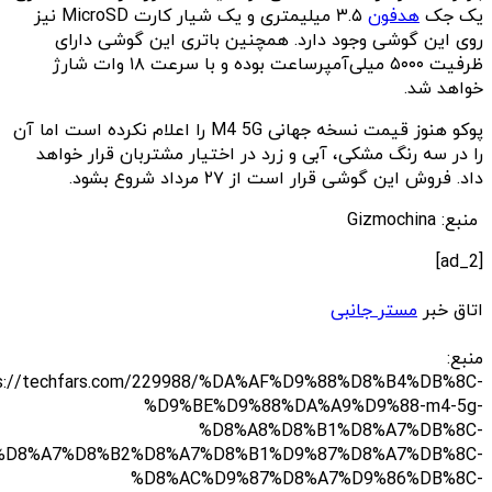
یک جک
هدفون
۳.۵ میلیمتری و یک شیار کارت MicroSD نیز
روی این گوشی وجود دارد. همچنین باتری این گوشی دارای
ظرفیت ۵۰۰۰ میلی‌آمپرساعت بوده و با سرعت ۱۸ وات شارژ
خواهد شد.
پوکو هنوز قیمت نسخه جهانی M4 5G را اعلام نکرده است اما آن
را در سه رنگ مشکی، آبی و زرد در اختیار مشتربان قرار خواهد
داد. فروش این گوشی قرار است از ۲۷ مرداد شروع بشود.
منبع: Gizmochina
[ad_2]
اتاق خبر
مستر جانبی
منبع:
s://techfars.com/229988/%DA%AF%D9%88%D8%B4%DB%8C-
%D9%BE%D9%88%DA%A9%D9%88-m4-5g-
%D8%A8%D8%B1%D8%A7%DB%8C-
%D8%A7%D8%B2%D8%A7%D8%B1%D9%87%D8%A7%DB%8C-
%D8%AC%D9%87%D8%A7%D9%86%DB%8C-