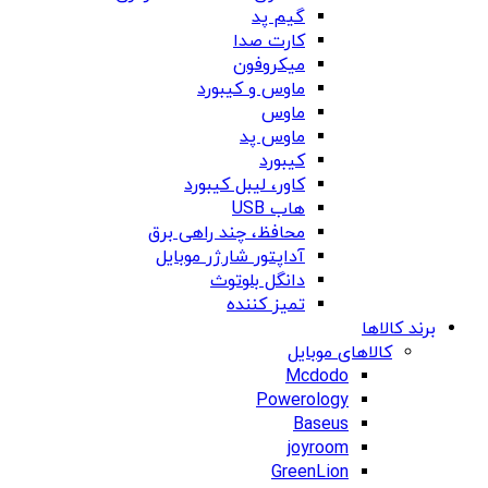
گیم پد
کارت صدا
میکروفون
ماوس و کیبورد
ماوس
ماوس پد
کیبورد
کاور، لیبل کیبورد
هاب USB
محافظ، چند راهی برق
آداپتور شارژر موبایل
دانگل بلوتوث
تمیز کننده
برند کالاها
کالاهای موبایل
Mcdodo
Powerology
Baseus
joyroom
GreenLion