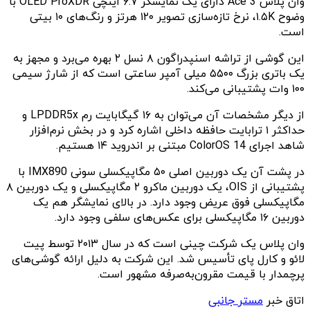
وان پلاس Ace 3 دارای یک نمایشگر ۶.۷ اینچی OLED ProXDR با
وضوح ۱.۵K، نرخ تازه‌سازی تصویر ۱۲۰ هرتز و رنگ‌های ۱۰ بیتی
است.
این گوشی از تراشه اسنپدراگون ۸ نسل ۲ بهره می‌برد و مجهز به
یک باتری بزرگ ۵۵۰۰ میلی آمپر ساعتی است که از شارژ سیمی
۱۰۰ وات پشتیبانی می‌کند.
از دیگر مشخصات آن می‌توان به ۱۶ گیگابایت رم LPDDR5x و
حداکثر ۱ ترابایت حافظه داخلی اشاره کرد و در بخش نرم‌افزار
شاهد اجرای ColorOS 14 مبتنی بر اندروید ۱۴ هستیم.
در پشت آن یک دوربین اصلی ۵۰ مگاپیکسلی سونی IMX890 با
پشتیبانی از OIS، یک دوربین ماکرو ۲ مگاپیکسلی و یک دوربین ۸
مگاپیکسلی فوق عریض وجود دارد. در بالای نمایشگر هم یک
دوربین ۱۶ مگاپیکسلی برای عکس‌های سلفی وجود دارد.
وان پلاس یک شرکت چینی است که در سال ۲۰۱۳ توسط پیت
لائو و کارل پای تأسیس شد. این شرکت به دلیل ارائه گوشی‌های
پرچمدار با قیمت مقرون‌به‌صرفه مشهور است.
اتاق خبر
مستر جانبی