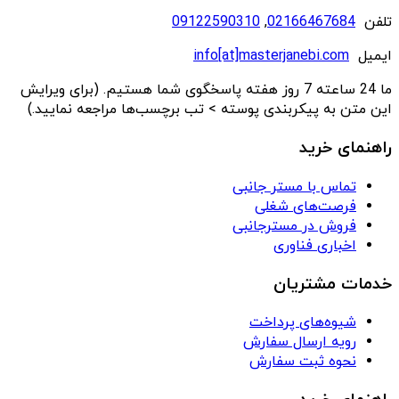
تلفن
02166467684
,
09122590310
ایمیل
info[at]masterjanebi.com
ما 24 ساعته 7 روز هفته پاسخگوی شما هستیم. (برای ویرایش
این متن به پیکربندی پوسته > تب برچسب‌ها مراجعه نمایید.)
راهنمای خرید
تماس با مستر جانبی
فرصت‌های شغلی
فروش در مسترجانبی
اخباری فناوری
خدمات مشتریان
شیوه‌های پرداخت
رویه ارسال سفارش
نحوه ثبت سفارش