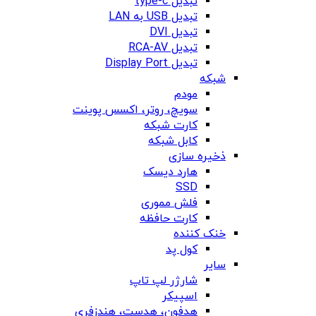
تبدیل type-c
تبدیل USB به LAN
تبدیل DVI
تبدیل RCA-AV
تبدیل Display Port
شبکه
مودم
سویچ، روتر، اکسس پوینت
کارت شبکه
کابل شبکه
ذخیره سازی
هارد دیسک
SSD
فلش مموری
کارت حافظه
خنک کننده
کول پد
سایر
شارژر لپ تاپ
اسپیکر
هدفون، هدست، هندزفری