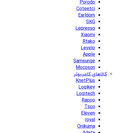
Porodo
Coteetci
Earldom
SKG
Lepresso
Xiaomi
Rtako
Levelo
Apple
Samsunge
Mocoson
کالاهای کامپیوتر
KnetPlus
Logikey
Logitech
Rapoo
Tsco
Eleven
royal
Onikuma