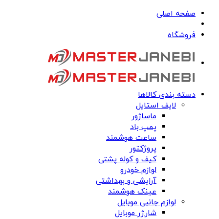
صفحه اصلی
فروشگاه
دسته بندی کالاها
لایف استایل
ماساژور
پمپ باد
ساعت هوشمند
پروژکتور
کیف و کوله پشتی
لوازم خودرو
آرایشی و بهداشتی
عینک هوشمند
لوازم جانبی موبایل
شارژر موبایل