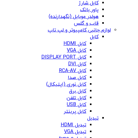
کابل شارژ
پاور بانک
هولدر موبایل (نگهدارنده)
قاب و گلس
لوازم جانبی کامپیوتر و لپ تاپ
کابل
کابل HDMI
کابل VGA
کابل DISPLAY PORT
کابل DVI
کابل RCA-AV
کابل صدا
کابل نوری (اپتیکال)
کابل برق
کابل تلفن
کابل USB
کابل پرینتر
تبدیل
تبدیل HDMI
تبدیل VGA