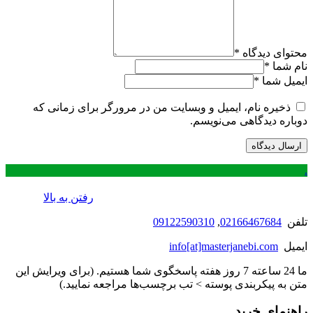
محتوای دیدگاه
*
نام شما
*
ایمیل شما
*
ذخیره نام، ایمیل و وبسایت من در مرورگر برای زمانی که
دوباره دیدگاهی می‌نویسم.
.
رفتن به بالا
تلفن
02166467684
,
09122590310
ایمیل
info[at]masterjanebi.com
ما 24 ساعته 7 روز هفته پاسخگوی شما هستیم. (برای ویرایش این
متن به پیکربندی پوسته > تب برچسب‌ها مراجعه نمایید.)
راهنمای خرید