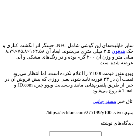
سایر قابلیت‌های این گوشی شامل NFC، حسگر اثر انگشت کناری و
جک
هدفون
۳.۵ میلی متری می‌شوند. ابعاد آن ۱۶۴.۵۸×۷۵.۸×۸.۷۹
میلی متر و وزن آن ۲۰۰ گرم بوده و در رنگ‌های مشکی و آبی
عرضه شده است.
ویوو هنوز قیمت Y100t را اعلام نکرده است، اما انتظار می‌رود
قیمت آن در ۲۳ فوریه تایید شود، یعنی روزی که پیش فروش آن در
چین از طریق پلتفرم‌هایی مانند وب‌سایت ویوو چین، JD.com و
Tmall شروع می‌شود.
اتاق خبر
مستر جانبی
منبع: https://techfars.com/275199/y100t-vivo/
دیدگاه‌های نوشته