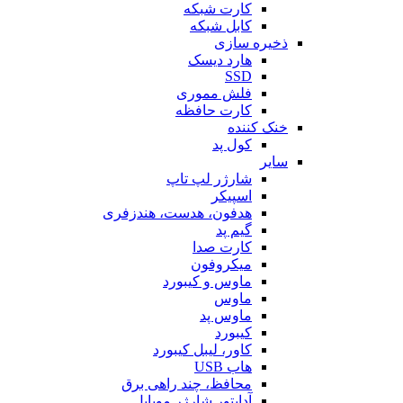
کارت شبکه
کابل شبکه
ذخیره سازی
هارد دیسک
SSD
فلش مموری
کارت حافظه
خنک کننده
کول پد
سایر
شارژر لپ تاپ
اسپیکر
هدفون، هدست، هندزفری
گیم پد
کارت صدا
میکروفون
ماوس و کیبورد
ماوس
ماوس پد
کیبورد
کاور، لیبل کیبورد
هاب USB
محافظ، چند راهی برق
آداپتور شارژر موبایل