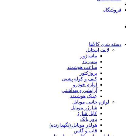
فروشگاه
دسته بندی کالاها
لایف استایل
ماساژور
پمپ باد
ساعت هوشمند
پروژکتور
کیف و کوله پشتی
لوازم خودرو
آرایشی و بهداشتی
عینک هوشمند
لوازم جانبی موبایل
شارژر موبایل
کابل شارژ
پاور بانک
هولدر موبایل (نگهدارنده)
قاب و گلس