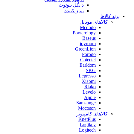
دانگل بلوتوث
تمیز کننده
برند کالاها
کالاهای موبایل
Mcdodo
Powerology
Baseus
joyroom
GreenLion
Porodo
Coteetci
Earldom
SKG
Lepresso
Xiaomi
Rtako
Levelo
Apple
Samsunge
Mocoson
کالاهای کامپیوتر
KnetPlus
Logikey
Logitech