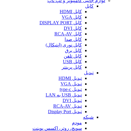
لوازم جانبی کامپیوتر و لپ تاپ
کابل
کابل HDMI
کابل VGA
کابل DISPLAY PORT
کابل DVI
کابل RCA-AV
کابل صدا
کابل نوری (اپتیکال)
کابل برق
کابل تلفن
کابل USB
کابل پرینتر
تبدیل
تبدیل HDMI
تبدیل VGA
تبدیل type-c
تبدیل USB به LAN
تبدیل DVI
تبدیل RCA-AV
تبدیل Display Port
شبکه
مودم
سویچ، روتر، اکسس پوینت