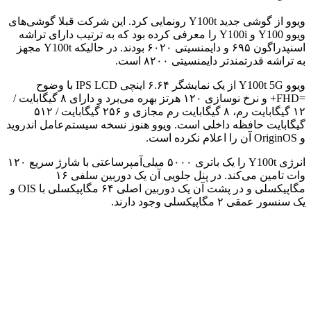
ویوو از گوشی جدید Y100t رونمایی کرد. این شرکت قبلا گوشی‌های
ویوو Y100 و Y100i را معرفی کرده بود که به ترتیب دارای تراشه
اسنپدراگون ۶۹۵ و دایمنسیتی ۶۰۲۰ بودند. در حالیکه Y100t مجهز
به تراشه قدرتمندتر دایمنسیتی ۸۲۰۰ است.
ویوو Y100t 5G از یک نمایشگر ۶.۶۴ اینچی IPS LCD با وضوح
=FHD+ و نرخ نوسازی ۱۲۰ هرتز بهره می‌برد و دارای ۸ گیگابایت /
۱۲ گیگابایت رم، ۸ گیگابایت رم مجازی و ۲۵۶ گیگابایت / ۵۱۲
گیگابایت حافظه داخلی است. ویوو هنوز نسخه سیستم‌عامل اندروید
و OriginOS آن را اعلام نکرده است.
انرژی Y100t را یک باتری ۵۰۰۰ میلی‌آمپرساعتی با شارژ سریع ۱۲۰
وات تامین می‌کند. در پنل جلویی آن یک دوربین سلفی ۱۶
مگاپیکسلی و در پشت آن یک دوربین اصلی ۶۴ مگاپیکسلی با OIS و
یک سنسور عمقی ۲ مگاپیکسلی وجود دارند.