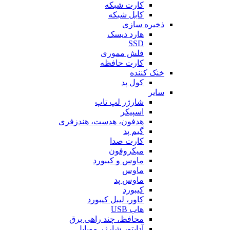
کارت شبکه
کابل شبکه
ذخیره سازی
هارد دیسک
SSD
فلش مموری
کارت حافظه
خنک کننده
کول پد
سایر
شارژر لپ تاپ
اسپیکر
هدفون، هدست، هندزفری
گیم پد
کارت صدا
میکروفون
ماوس و کیبورد
ماوس
ماوس پد
کیبورد
کاور، لیبل کیبورد
هاب USB
محافظ، چند راهی برق
آداپتور شارژر موبایل