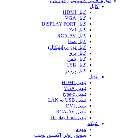
لوازم جانبی کامپیوتر و لپ تاپ
کابل
کابل HDMI
کابل VGA
کابل DISPLAY PORT
کابل DVI
کابل RCA-AV
کابل صدا
کابل نوری (اپتیکال)
کابل برق
کابل تلفن
کابل USB
کابل پرینتر
تبدیل
تبدیل HDMI
تبدیل VGA
تبدیل type-c
تبدیل USB به LAN
تبدیل DVI
تبدیل RCA-AV
تبدیل Display Port
شبکه
مودم
سویچ، روتر، اکسس پوینت