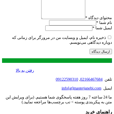
محتوای دیدگاه
*
نام شما
*
ایمیل شما
*
ذخیره نام، ایمیل و وبسایت من در مرورگر برای زمانی که
دوباره دیدگاهی می‌نویسم.
.
رفتن به بالا
تلفن
02166467684
,
09122590310
ایمیل
info[at]masterjanebi.com
ما 24 ساعته 7 روز هفته پاسخگوی شما هستیم. (برای ویرایش این
متن به پیکربندی پوسته > تب برچسب‌ها مراجعه نمایید.)
راهنمای خرید