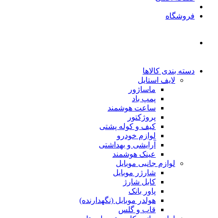
فروشگاه
دسته بندی کالاها
لایف استایل
ماساژور
پمپ باد
ساعت هوشمند
پروژکتور
کیف و کوله پشتی
لوازم خودرو
آرایشی و بهداشتی
عینک هوشمند
لوازم جانبی موبایل
شارژر موبایل
کابل شارژ
پاور بانک
هولدر موبایل (نگهدارنده)
قاب و گلس