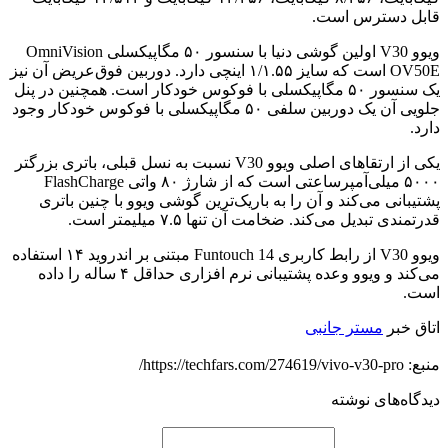
قابل دسترس است.
ویوو V30 اولین گوشی دنیا با سنسور ۵۰ مگاپیکسلی OmniVision
OV50E است که سایز ۱/۱.۵۵ اینچی دارد. دوربین فوق‌عریض آن نیز
یک سنسور ۵۰ مگاپیکسلی با فوکوس خودکار است. همچنین در پنل
جلویی آن یک دوربین سلفی ۵۰ مگاپیکسلی با فوکوس خودکار وجود
دارد.
یکی از ارتقاهای اصلی ویوو V30 نسبت به نسل قبلی، باتری بزرگتر
۵۰۰۰ میلی‌آمپرساعتی است که از شارژ ۸۰ واتی FlashCharge
پشتیبانی می‌کند و آن را به باریک‌ترین گوشی ویوو با چنین باتری
قدرتمندی تبدیل می‌کند. ضخامت آن تنها ۷.۵ میلیمتر است.
ویوو V30 از رابط کاربری Funtouch 14 مبتنی بر اندروید ۱۴ استفاده
می‌کند و ویوو وعده‌ پشتیبانی نرم افزاری حداقل ۴ ساله را داده
است.
اتاق خبر
مستر جانبی
منبع: https://techfars.com/274619/vivo-v30-pro/
دیدگاه‌های نوشته