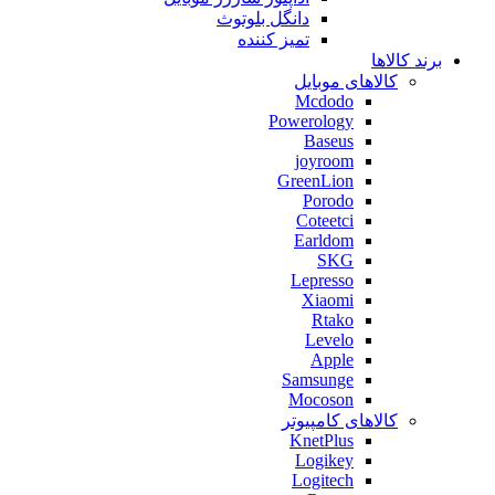
دانگل بلوتوث
تمیز کننده
برند کالاها
کالاهای موبایل
Mcdodo
Powerology
Baseus
joyroom
GreenLion
Porodo
Coteetci
Earldom
SKG
Lepresso
Xiaomi
Rtako
Levelo
Apple
Samsunge
Mocoson
کالاهای کامپیوتر
KnetPlus
Logikey
Logitech