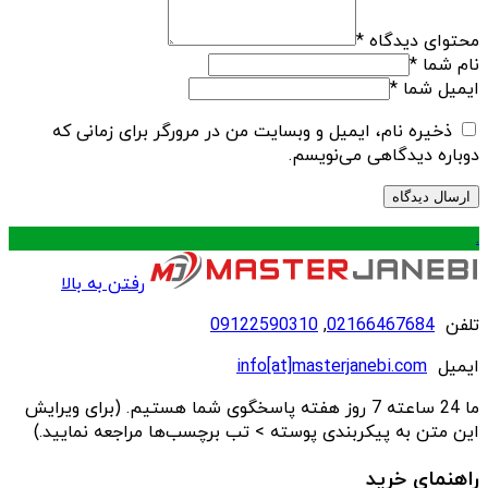
محتوای دیدگاه
*
نام شما
*
ایمیل شما
*
ذخیره نام، ایمیل و وبسایت من در مرورگر برای زمانی که
دوباره دیدگاهی می‌نویسم.
.
رفتن به بالا
تلفن
02166467684
,
09122590310
ایمیل
info[at]masterjanebi.com
ما 24 ساعته 7 روز هفته پاسخگوی شما هستیم. (برای ویرایش
این متن به پیکربندی پوسته > تب برچسب‌ها مراجعه نمایید.)
راهنمای خرید