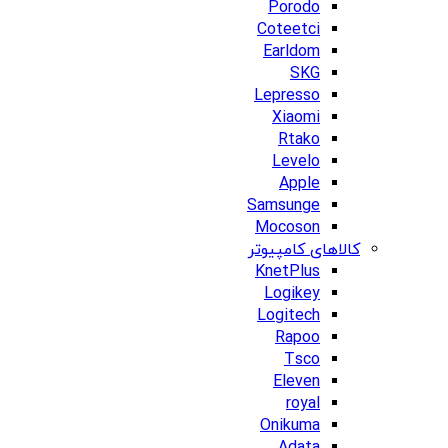
Porodo
Coteetci
Earldom
SKG
Lepresso
Xiaomi
Rtako
Levelo
Apple
Samsunge
Mocoson
کالاهای کامپیوتر
KnetPlus
Logikey
Logitech
Rapoo
Tsco
Eleven
royal
Onikuma