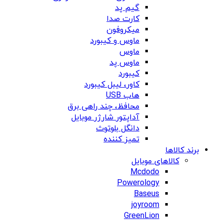
گیم پد
کارت صدا
میکروفون
ماوس و کیبورد
ماوس
ماوس پد
کیبورد
کاور، لیبل کیبورد
هاب USB
محافظ، چند راهی برق
آداپتور شارژر موبایل
دانگل بلوتوث
تمیز کننده
برند کالاها
کالاهای موبایل
Mcdodo
Powerology
Baseus
joyroom
GreenLion