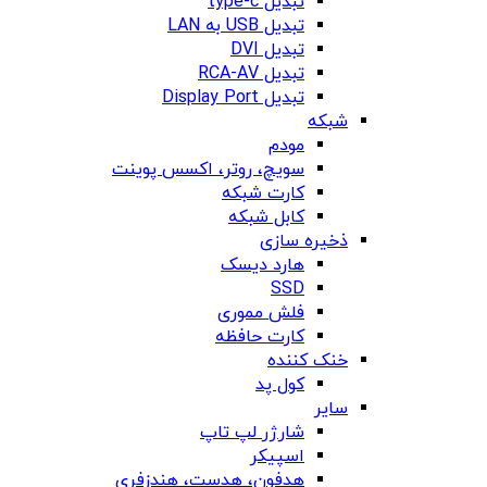
تبدیل type-c
تبدیل USB به LAN
تبدیل DVI
تبدیل RCA-AV
تبدیل Display Port
شبکه
مودم
سویچ، روتر، اکسس پوینت
کارت شبکه
کابل شبکه
ذخیره سازی
هارد دیسک
SSD
فلش مموری
کارت حافظه
خنک کننده
کول پد
سایر
شارژر لپ تاپ
اسپیکر
هدفون، هدست، هندزفری