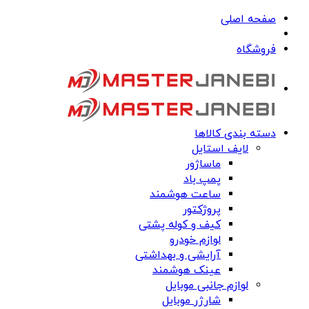
صفحه اصلی
فروشگاه
دسته بندی کالاها
لایف استایل
ماساژور
پمپ باد
ساعت هوشمند
پروژکتور
کیف و کوله پشتی
لوازم خودرو
آرایشی و بهداشتی
عینک هوشمند
لوازم جانبی موبایل
شارژر موبایل