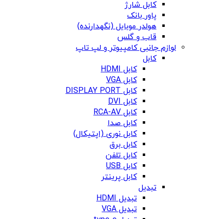
کابل شارژ
پاور بانک
هولدر موبایل (نگهدارنده)
قاب و گلس
لوازم جانبی کامپیوتر و لپ تاپ
کابل
کابل HDMI
کابل VGA
کابل DISPLAY PORT
کابل DVI
کابل RCA-AV
کابل صدا
کابل نوری (اپتیکال)
کابل برق
کابل تلفن
کابل USB
کابل پرینتر
تبدیل
تبدیل HDMI
تبدیل VGA