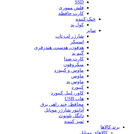
SSD
فلش مموری
کارت حافظه
خنک کننده
کول پد
سایر
شارژر لپ تاپ
اسپیکر
هدفون، هدست، هندزفری
گیم پد
کارت صدا
میکروفون
ماوس و کیبورد
ماوس
ماوس پد
کیبورد
کاور، لیبل کیبورد
هاب USB
محافظ، چند راهی برق
آداپتور شارژر موبایل
دانگل بلوتوث
تمیز کننده
برند کالاها
کالاهای موبایل