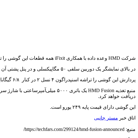
شرکت HMD وعده داده با همکاری iFixit همه قطعات این گوشی را تا هفت سال ارائه کند. این گوشی دارای نمایشگر ۶.۵۶ اینچی IPS LCD با نرخ ۹۰ هرتز است.
در بالای نمایشگر یک دوربین سلفی ۵۰ مگاپیکسلی و در پنل پشتی آن یک دوربین اصلی ۱۰۸ مگاپیکسلی در کنار یک دوربین عمق‌سنج ۲ مگاپیکسلی وجود دارد.
پردازش این گوشی را تراشه اسنپدراگون ۴ نسل ۲ در کنار ۶/۸ گیگابایت رم و ۱۲۸/۲۵۶ گیگابایت حافظه داخلی بر عهده دارد.
دریافت خواهد کرد.
این گوشی دارای قیمت پایه ۲۴۹ یورو است.
اتاق خبر
مستر جانبی
منبع: https://techfars.com/299124/hmd-fusion-announced/