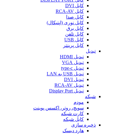
کابل DVI
کابل RCA-AV
کابل صدا
کابل نوری (اپتیکال)
کابل برق
کابل تلفن
کابل USB
کابل پرینتر
تبدیل
تبدیل HDMI
تبدیل VGA
تبدیل type-c
تبدیل USB به LAN
تبدیل DVI
تبدیل RCA-AV
تبدیل Display Port
شبکه
مودم
سویچ، روتر، اکسس پوینت
کارت شبکه
کابل شبکه
ذخیره سازی
هارد دیسک