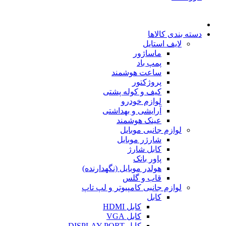
دسته بندی کالاها
لایف استایل
ماساژور
پمپ باد
ساعت هوشمند
پروژکتور
کیف و کوله پشتی
لوازم خودرو
آرایشی و بهداشتی
عینک هوشمند
لوازم جانبی موبایل
شارژر موبایل
کابل شارژ
پاور بانک
هولدر موبایل (نگهدارنده)
قاب و گلس
لوازم جانبی کامپیوتر و لپ تاپ
کابل
کابل HDMI
کابل VGA
کابل DISPLAY PORT