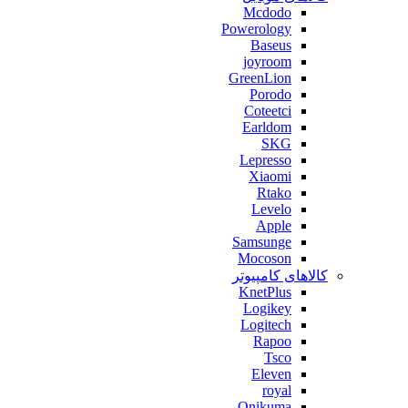
Mcdodo
Powerology
Baseus
joyroom
GreenLion
Porodo
Coteetci
Earldom
SKG
Lepresso
Xiaomi
Rtako
Levelo
Apple
Samsunge
Mocoson
کالاهای کامپیوتر
KnetPlus
Logikey
Logitech
Rapoo
Tsco
Eleven
royal
Onikuma