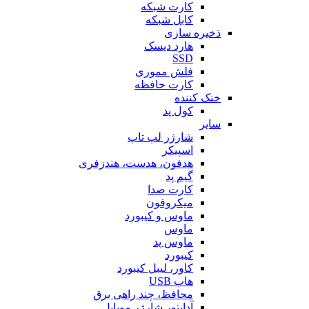
کارت شبکه
کابل شبکه
ذخیره سازی
هارد دیسک
SSD
فلش مموری
کارت حافظه
خنک کننده
کول پد
سایر
شارژر لپ تاپ
اسپیکر
هدفون، هدست، هندزفری
گیم پد
کارت صدا
میکروفون
ماوس و کیبورد
ماوس
ماوس پد
کیبورد
کاور، لیبل کیبورد
هاب USB
محافظ، چند راهی برق
آداپتور شارژر موبایل