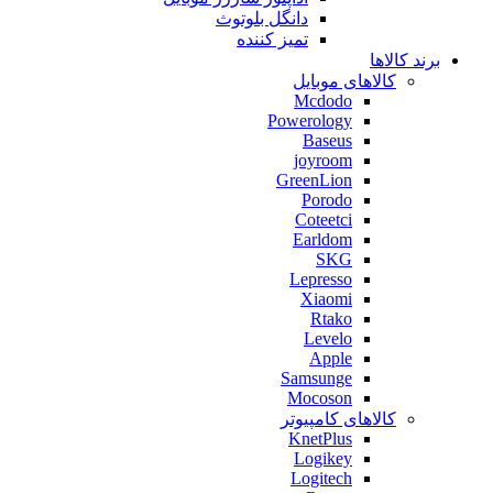
دانگل بلوتوث
تمیز کننده
برند کالاها
کالاهای موبایل
Mcdodo
Powerology
Baseus
joyroom
GreenLion
Porodo
Coteetci
Earldom
SKG
Lepresso
Xiaomi
Rtako
Levelo
Apple
Samsunge
Mocoson
کالاهای کامپیوتر
KnetPlus
Logikey
Logitech