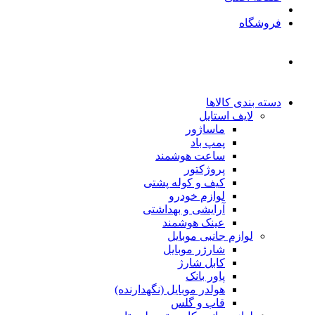
فروشگاه
دسته بندی کالاها
لایف استایل
ماساژور
پمپ باد
ساعت هوشمند
پروژکتور
کیف و کوله پشتی
لوازم خودرو
آرایشی و بهداشتی
عینک هوشمند
لوازم جانبی موبایل
شارژر موبایل
کابل شارژ
پاور بانک
هولدر موبایل (نگهدارنده)
قاب و گلس