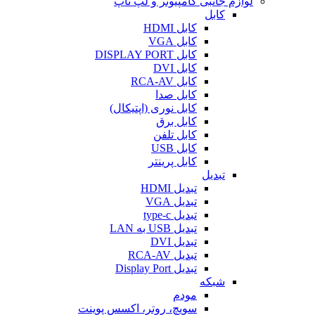
لوازم جانبی کامپیوتر و لپ تاپ
کابل
کابل HDMI
کابل VGA
کابل DISPLAY PORT
کابل DVI
کابل RCA-AV
کابل صدا
کابل نوری (اپتیکال)
کابل برق
کابل تلفن
کابل USB
کابل پرینتر
تبدیل
تبدیل HDMI
تبدیل VGA
تبدیل type-c
تبدیل USB به LAN
تبدیل DVI
تبدیل RCA-AV
تبدیل Display Port
شبکه
مودم
سویچ، روتر، اکسس پوینت