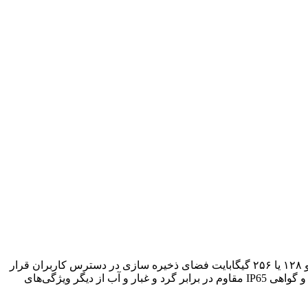
ریلمی P1 اسپید به طور پیش فرض با رابط کاربری realme UI 5.0 و اندروید ۱۴ عرضه می‌شود. این دستگاه در مدل‌های ۸ یا ۱۲ گیگابایت رم و ۱۲۸ یا ۲۵۶ گیگابایت فضای ذخیره سازی در دسترس کاربران قرار
خواهد گرفت و از افزایش فضای ذخیره سازی از طریق کارت microSD داخلی پشتیبانی می‌کند. جک ۳.۵ میلی متری صدا، بلندگوهای استریو و گواهی IP65 مقاوم در برابر گرد و غبار و آب از دیگر ویژگی‌های