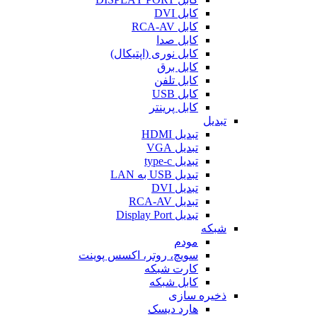
کابل DVI
کابل RCA-AV
کابل صدا
کابل نوری (اپتیکال)
کابل برق
کابل تلفن
کابل USB
کابل پرینتر
تبدیل
تبدیل HDMI
تبدیل VGA
تبدیل type-c
تبدیل USB به LAN
تبدیل DVI
تبدیل RCA-AV
تبدیل Display Port
شبکه
مودم
سویچ، روتر، اکسس پوینت
کارت شبکه
کابل شبکه
ذخیره سازی
هارد دیسک