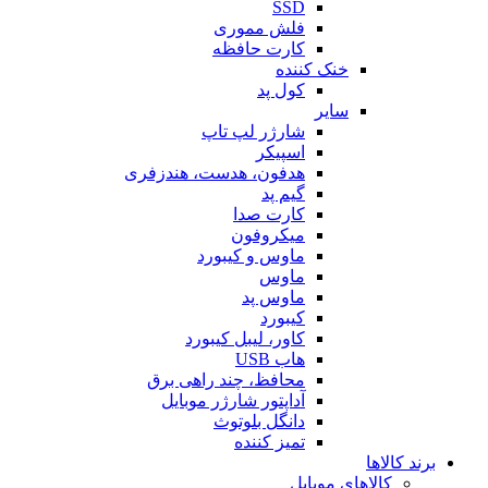
SSD
فلش مموری
کارت حافظه
خنک کننده
کول پد
سایر
شارژر لپ تاپ
اسپیکر
هدفون، هدست، هندزفری
گیم پد
کارت صدا
میکروفون
ماوس و کیبورد
ماوس
ماوس پد
کیبورد
کاور، لیبل کیبورد
هاب USB
محافظ، چند راهی برق
آداپتور شارژر موبایل
دانگل بلوتوث
تمیز کننده
برند کالاها
کالاهای موبایل