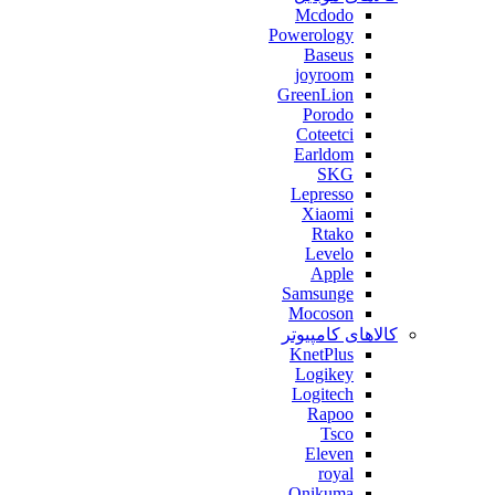
Mcdodo
Powerology
Baseus
joyroom
GreenLion
Porodo
Coteetci
Earldom
SKG
Lepresso
Xiaomi
Rtako
Levelo
Apple
Samsunge
Mocoson
کالاهای کامپیوتر
KnetPlus
Logikey
Logitech
Rapoo
Tsco
Eleven
royal
Onikuma