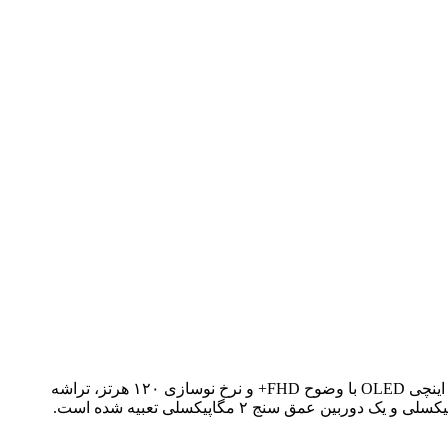
ریلمی P1 اسپید ​​سومین عضو از سری ریلمی P می‌باشد که دیروز به طور رسمی در هند معرفی شد. این گوشی مجهز به صفحه نمایش ۶.۶۷ اینچی OLED با وضوح FHD+ و نرخ نوسازی ۱۲۰ هرتز، تراشه
دیمنسیتی ۷۳۰۰ Energy و باتری ۵۰۰۰ میلی آمپر ساعتی با شارژ ۴۵ واتی است. در قسمت پشتی این گوشی هوشمند، دوربین اصلی ۵۰ مگاپیکسلی و یک دوربین عمق سنج ۲ مگاپیکسلی تعبیه شده است.