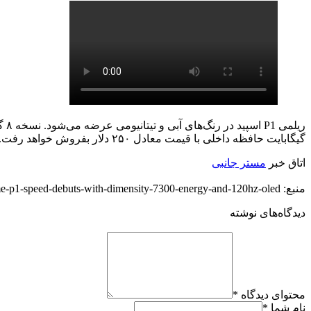
گیگابایت حافظه داخلی با قیمت معادل ۲۵۰ دلار بفروش خواهد رفت. این گوشی هوشمند ابتدا در هند در مورخ ۲۰ اکتبر مصادف با ۲۹ مهر ماه از فروشگاه آنلاین رسمی Realme و Flipkart قابل خرید خواهد بود.
اتاق خبر
مستر جانبی
منبع: https://techfars.com/303392/realme-p1-speed-debuts-with-dimensity-7300-energy-and-120hz-oled/
دیدگاه‌های نوشته
محتوای دیدگاه
*
نام شما
*