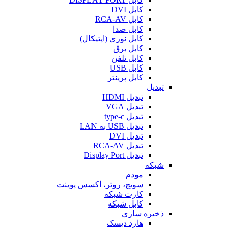
کابل DVI
کابل RCA-AV
کابل صدا
کابل نوری (اپتیکال)
کابل برق
کابل تلفن
کابل USB
کابل پرینتر
تبدیل
تبدیل HDMI
تبدیل VGA
تبدیل type-c
تبدیل USB به LAN
تبدیل DVI
تبدیل RCA-AV
تبدیل Display Port
شبکه
مودم
سویچ، روتر، اکسس پوینت
کارت شبکه
کابل شبکه
ذخیره سازی
هارد دیسک