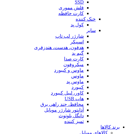
SSD
فلش مموری
کارت حافظه
خنک کننده
کول پد
سایر
شارژر لپ تاپ
اسپیکر
هدفون، هدست، هندزفری
گیم پد
کارت صدا
میکروفون
ماوس و کیبورد
ماوس
ماوس پد
کیبورد
کاور، لیبل کیبورد
هاب USB
محافظ، چند راهی برق
آداپتور شارژر موبایل
دانگل بلوتوث
تمیز کننده
برند کالاها
کالاهای موبایل