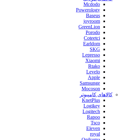
Mcdodo
Powerology
Baseus
joyroom
GreenLion
Porodo
Coteetci
Earldom
SKG
Lepresso
Xiaomi
Rtako
Levelo
Apple
Samsunge
Mocoson
کالاهای کامپیوتر
KnetPlus
Logikey
Logitech
Rapoo
Tsco
Eleven
royal
Onikuma