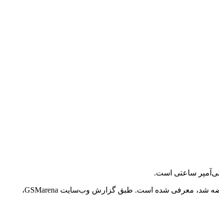
این گوشی عضو جدیدی از سری ردمی ۱۳ شیائومی محسوب می‌شود و به عنوان مدل جایگزین گوشی ردمی ۱۲ ۴G که در سال گذشته عرضه شد، معرفی شده است. طبق گزارش وب‌سایت GSMarena،