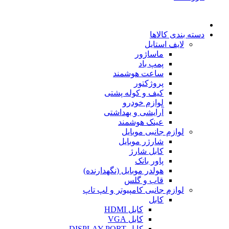
دسته بندی کالاها
لایف استایل
ماساژور
پمپ باد
ساعت هوشمند
پروژکتور
کیف و کوله پشتی
لوازم خودرو
آرایشی و بهداشتی
عینک هوشمند
لوازم جانبی موبایل
شارژر موبایل
کابل شارژ
پاور بانک
هولدر موبایل (نگهدارنده)
قاب و گلس
لوازم جانبی کامپیوتر و لپ تاپ
کابل
کابل HDMI
کابل VGA
کابل DISPLAY PORT