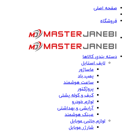
صفحه اصلی
فروشگاه
دسته بندی کالاها
لایف استایل
ماساژور
پمپ باد
ساعت هوشمند
پروژکتور
کیف و کوله پشتی
لوازم خودرو
آرایشی و بهداشتی
عینک هوشمند
لوازم جانبی موبایل
شارژر موبایل