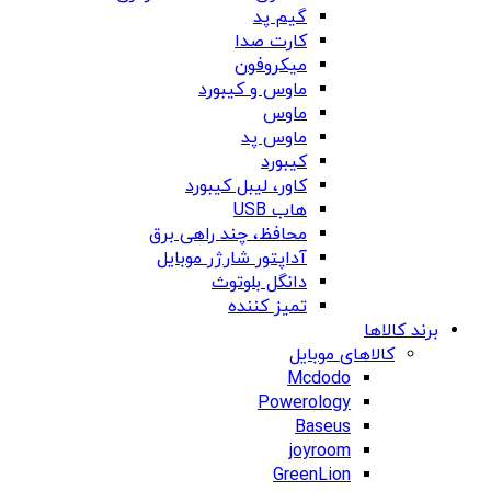
گیم پد
کارت صدا
میکروفون
ماوس و کیبورد
ماوس
ماوس پد
کیبورد
کاور، لیبل کیبورد
هاب USB
محافظ، چند راهی برق
آداپتور شارژر موبایل
دانگل بلوتوث
تمیز کننده
برند کالاها
کالاهای موبایل
Mcdodo
Powerology
Baseus
joyroom
GreenLion