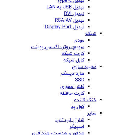
تبدیل type-c
تبدیل USB به LAN
تبدیل DVI
تبدیل RCA-AV
تبدیل Display Port
شبکه
مودم
سویچ، روتر، اکسس پوینت
کارت شبکه
کابل شبکه
ذخیره سازی
هارد دیسک
SSD
فلش مموری
کارت حافظه
خنک کننده
کول پد
سایر
شارژر لپ تاپ
اسپیکر
هدفون، هدست، هندزفری