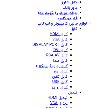
کابل شارژ
پاور بانک
هولدر موبایل (نگهدارنده)
قاب و گلس
لوازم جانبی کامپیوتر و لپ تاپ
کابل
کابل HDMI
کابل VGA
کابل DISPLAY PORT
کابل DVI
کابل RCA-AV
کابل صدا
کابل نوری (اپتیکال)
کابل برق
کابل تلفن
کابل USB
کابل پرینتر
تبدیل
تبدیل HDMI
تبدیل VGA