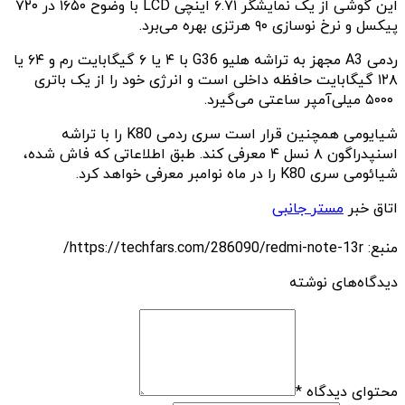
این گوشی از یک نمایشگر ۶.۷۱ اینچی LCD با وضوح ۱۶۵۰ در ۷۲۰
پیکسل و نرخ نوسازی ۹۰ هرتزی بهره می‌برد.
ردمی A3 مجهز به تراشه هلیو G36 با ۴ یا ۶ گیگابایت رم و ۶۴ یا
۱۲۸ گیگابایت حافظه داخلی است و انرژی خود را از یک باتری
۵۰۰۰ میلی‌آمپر ساعتی می‌گیرد.
شیایومی همچنین قرار است سری ردمی K80 را با تراشه
اسنپدراگون ۸ نسل ۴ معرفی کند. طبق اطلاعاتی که فاش شده،
شیائومی سری K80 را در ماه نوامبر معرفی خواهد کرد.
اتاق خبر
مستر جانبی
منبع: https://techfars.com/286090/redmi-note-13r/
دیدگاه‌های نوشته
محتوای دیدگاه
*