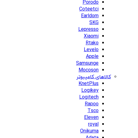
Porodo
Coteetci
Earldom
SKG
Lepresso
Xiaomi
Rtako
Levelo
Apple
Samsunge
Mocoson
کالاهای کامپیوتر
KnetPlus
Logikey
Logitech
Rapoo
Tsco
Eleven
royal
Onikuma