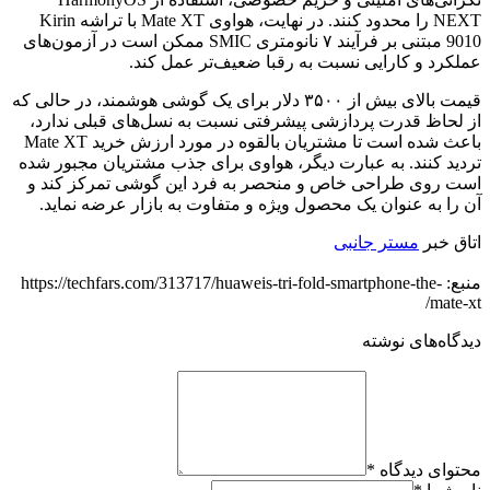
NEXT را محدود کنند. در نهایت، هواوی Mate XT با تراشه Kirin
9010 مبتنی بر فرآیند ۷ نانومتری SMIC ممکن است در آزمون‌های
عملکرد و کارایی نسبت به رقبا ضعیف‌تر عمل کند.
قیمت بالای بیش از ۳۵۰۰ دلار برای یک گوشی هوشمند، در حالی که
از لحاظ قدرت پردازشی پیشرفتی نسبت به نسل‌های قبلی ندارد،
باعث شده است تا مشتریان بالقوه در مورد ارزش خرید Mate XT
تردید کنند. به عبارت دیگر، هواوی برای جذب مشتریان مجبور شده
است روی طراحی خاص و منحصر به فرد این گوشی تمرکز کند و
آن را به عنوان یک محصول ویژه و متفاوت به بازار عرضه نماید.
اتاق خبر
مستر جانبی
منبع: https://techfars.com/313717/huaweis-tri-fold-smartphone-the-
mate-xt/
دیدگاه‌های نوشته
محتوای دیدگاه
*