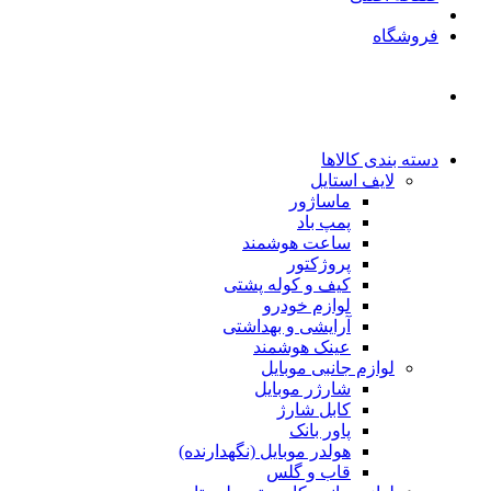
فروشگاه
دسته بندی کالاها
لایف استایل
ماساژور
پمپ باد
ساعت هوشمند
پروژکتور
کیف و کوله پشتی
لوازم خودرو
آرایشی و بهداشتی
عینک هوشمند
لوازم جانبی موبایل
شارژر موبایل
کابل شارژ
پاور بانک
هولدر موبایل (نگهدارنده)
قاب و گلس