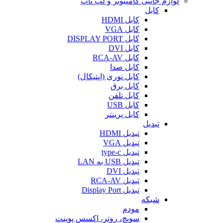
لوازم جانبی کامپیوتر و لپ تاپ
کابل
کابل HDMI
کابل VGA
کابل DISPLAY PORT
کابل DVI
کابل RCA-AV
کابل صدا
کابل نوری (اپتیکال)
کابل برق
کابل تلفن
کابل USB
کابل پرینتر
تبدیل
تبدیل HDMI
تبدیل VGA
تبدیل type-c
تبدیل USB به LAN
تبدیل DVI
تبدیل RCA-AV
تبدیل Display Port
شبکه
مودم
سویچ، روتر، اکسس پوینت