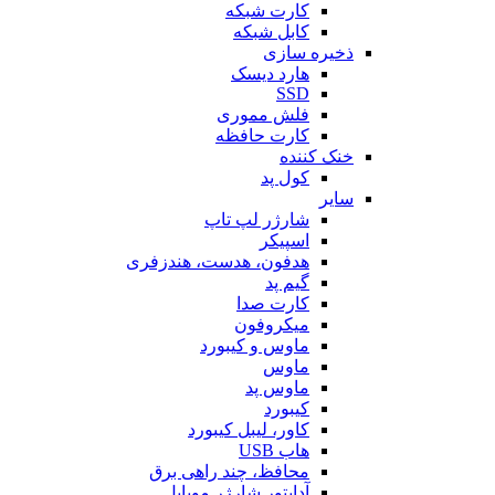
کارت شبکه
کابل شبکه
ذخیره سازی
هارد دیسک
SSD
فلش مموری
کارت حافظه
خنک کننده
کول پد
سایر
شارژر لپ تاپ
اسپیکر
هدفون، هدست، هندزفری
گیم پد
کارت صدا
میکروفون
ماوس و کیبورد
ماوس
ماوس پد
کیبورد
کاور، لیبل کیبورد
هاب USB
محافظ، چند راهی برق
آداپتور شارژر موبایل