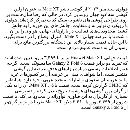
هواوی سپتامبر ۲۰۲۴ از گوشی تاشو Mate XT به عنوان اولین
گوشی سه لایه جهان رونمایی کرد. در حالی که رقبا سال‌هاست بر
روی طراحی گوشی‌های تاشو به سبک کتاب تمرکز کرده‌اند، هواوی
با رویکردی نوآورانه و متفاوت، چالش‌های این حوزه را به چالش
کشید. محدودیت‌های فعالیت در بازارهای جهانی، هواوی را بر آن
داشت تا با عرضه جهانی Mate XT، کنترل اوضاع را در دست بگیرد.
با این حال، قیمت بسیار بالای این دستگاه، بزرگترین مانع برای
رسیدن آن به دست عموم مردم است.
قیمت جهانی Huawei Mate XT برابر با ۳,۴۹۹ یورو تعیین شده است
که تقریباً دو برابر قیمت Galaxy Z Fold 6 سامسونگ است. اگرچه
هنوز اطلاعات رسمی درباره بازارهای هدف عرضه این گوشی
منتشر نشده، اما شواهدی مبنی بر عرضه آن در کشورهای عربی
مانند عربستان سعودی و امارات متحده عربی وجود دارد. همانطور
که CNBC گزارش کرده است، قیمت بالای Mate XT، آن را به یکی
از گران‌ترین گوشی‌های هوشمند تاریخ تبدیل کرده و دسترسی
بسیاری از کاربران به این فناوری نوآورانه را محدود می‌کند. با قیمت
شروع از ۳,۴۹۹ یورو یا ۳,۶۶۰ دلار، Mate XT تقریباً دو برابر گران‌تر
از Galaxy Z Fold 6 است.