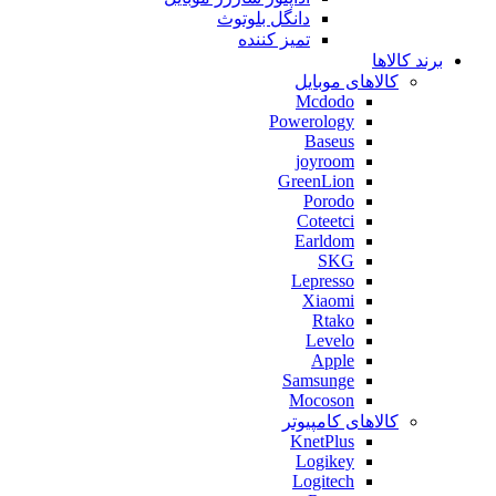
دانگل بلوتوث
تمیز کننده
برند کالاها
کالاهای موبایل
Mcdodo
Powerology
Baseus
joyroom
GreenLion
Porodo
Coteetci
Earldom
SKG
Lepresso
Xiaomi
Rtako
Levelo
Apple
Samsunge
Mocoson
کالاهای کامپیوتر
KnetPlus
Logikey
Logitech