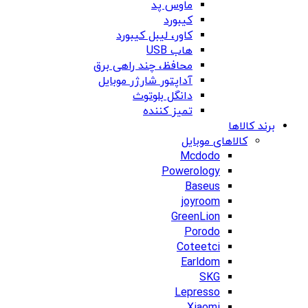
ماوس پد
کیبورد
کاور، لیبل کیبورد
هاب USB
محافظ، چند راهی برق
آداپتور شارژر موبایل
دانگل بلوتوث
تمیز کننده
برند کالاها
کالاهای موبایل
Mcdodo
Powerology
Baseus
joyroom
GreenLion
Porodo
Coteetci
Earldom
SKG
Lepresso