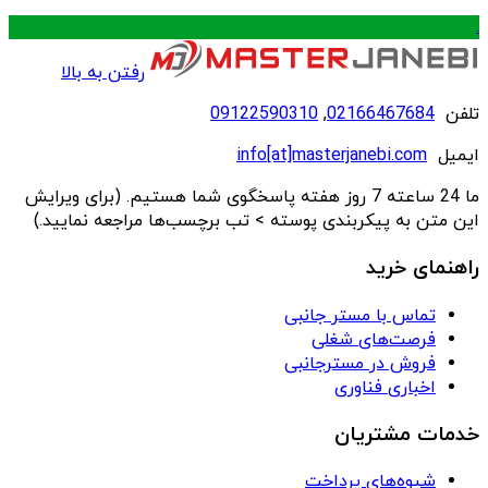
.
رفتن به بالا
تلفن
02166467684
,
09122590310
ایمیل
info[at]masterjanebi.com
ما 24 ساعته 7 روز هفته پاسخگوی شما هستیم. (برای ویرایش
این متن به پیکربندی پوسته > تب برچسب‌ها مراجعه نمایید.)
راهنمای خرید
تماس با مستر جانبی
فرصت‌های شغلی
فروش در مسترجانبی
اخباری فناوری
خدمات مشتریان
شیوه‌های پرداخت