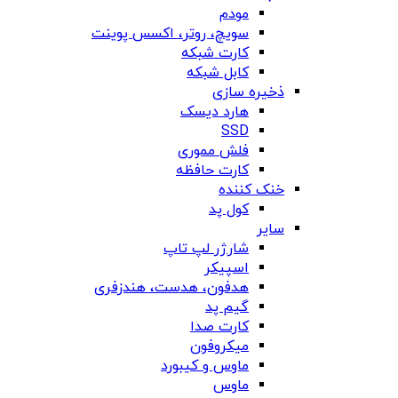
مودم
سویچ، روتر، اکسس پوینت
کارت شبکه
کابل شبکه
ذخیره سازی
هارد دیسک
SSD
فلش مموری
کارت حافظه
خنک کننده
کول پد
سایر
شارژر لپ تاپ
اسپیکر
هدفون، هدست، هندزفری
گیم پد
کارت صدا
میکروفون
ماوس و کیبورد
ماوس