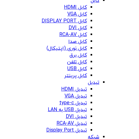
کابل
کابل HDMI
کابل VGA
کابل DISPLAY PORT
کابل DVI
کابل RCA-AV
کابل صدا
کابل نوری (اپتیکال)
کابل برق
کابل تلفن
کابل USB
کابل پرینتر
تبدیل
تبدیل HDMI
تبدیل VGA
تبدیل type-c
تبدیل USB به LAN
تبدیل DVI
تبدیل RCA-AV
تبدیل Display Port
شبکه