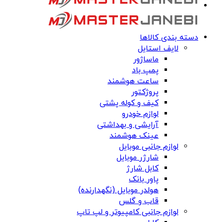
دسته بندی کالاها
لایف استایل
ماساژور
پمپ باد
ساعت هوشمند
پروژکتور
کیف و کوله پشتی
لوازم خودرو
آرایشی و بهداشتی
عینک هوشمند
لوازم جانبی موبایل
شارژر موبایل
کابل شارژ
پاور بانک
هولدر موبایل (نگهدارنده)
قاب و گلس
لوازم جانبی کامپیوتر و لپ تاپ