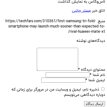
لاس‌وگاس به نمایش گذاشت.
اتاق خبر
مستر جانبی
منبع: https://techfars.com/310361/first-samsung-tri-fold-
smartphone-may-launch-much-sooner-than-expected-to-
rival-huawei-mate-xt/
دیدگاه‌های نوشته
محتوای دیدگاه
*
نام شما
*
ایمیل شما
*
ذخیره نام، ایمیل و وبسایت من در مرورگر برای زمانی که
دوباره دیدگاهی می‌نویسم.