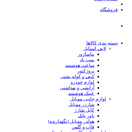
فروشگاه
دسته بندی کالاها
لایف استایل
ماساژور
پمپ باد
ساعت هوشمند
پروژکتور
کیف و کوله پشتی
لوازم خودرو
آرایشی و بهداشتی
عینک هوشمند
لوازم جانبی موبایل
شارژر موبایل
کابل شارژ
پاور بانک
هولدر موبایل (نگهدارنده)
قاب و گلس