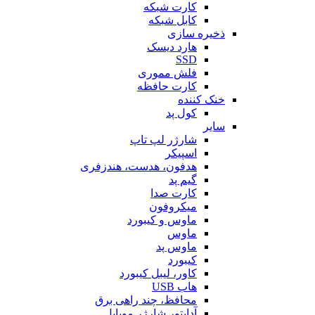
کارت شبکه
کابل شبکه
ذخیره سازی
هارد دیسک
SSD
فلش مموری
کارت حافظه
خنک کننده
کول پد
سایر
شارژر لپ تاپ
اسپیکر
هدفون، هدست، هندزفری
گیم پد
کارت صدا
میکروفون
ماوس و کیبورد
ماوس
ماوس پد
کیبورد
کاور، لیبل کیبورد
هاب USB
محافظ، چند راهی برق
آداپتور شارژر موبایل