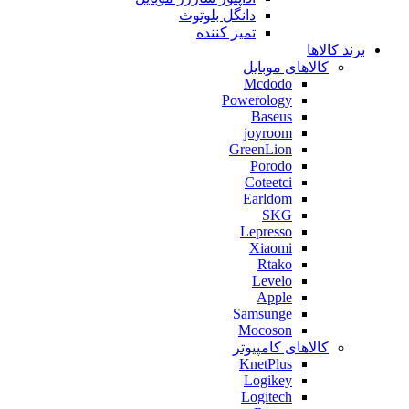
دانگل بلوتوث
تمیز کننده
برند کالاها
کالاهای موبایل
Mcdodo
Powerology
Baseus
joyroom
GreenLion
Porodo
Coteetci
Earldom
SKG
Lepresso
Xiaomi
Rtako
Levelo
Apple
Samsunge
Mocoson
کالاهای کامپیوتر
KnetPlus
Logikey
Logitech