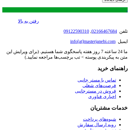
.
رفتن به بالا
تلفن
02166467684
,
09122590310
ایمیل
info[at]masterjanebi.com
ما 24 ساعته 7 روز هفته پاسخگوی شما هستیم. (برای ویرایش این
متن به پیکربندی پوسته > تب برچسب‌ها مراجعه نمایید.)
راهنمای خرید
تماس با مستر جانبی
فرصت‌های شغلی
فروش در مسترجانبی
اخباری فناوری
خدمات مشتریان
شیوه‌های پرداخت
رویه ارسال سفارش