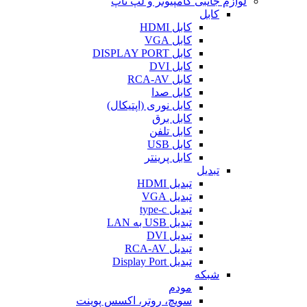
لوازم جانبی کامپیوتر و لپ تاپ
کابل
کابل HDMI
کابل VGA
کابل DISPLAY PORT
کابل DVI
کابل RCA-AV
کابل صدا
کابل نوری (اپتیکال)
کابل برق
کابل تلفن
کابل USB
کابل پرینتر
تبدیل
تبدیل HDMI
تبدیل VGA
تبدیل type-c
تبدیل USB به LAN
تبدیل DVI
تبدیل RCA-AV
تبدیل Display Port
شبکه
مودم
سویچ، روتر، اکسس پوینت