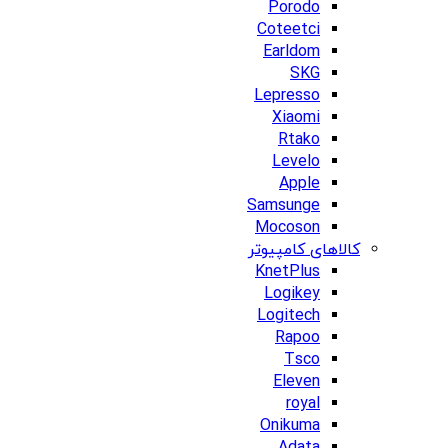
Porodo
Coteetci
Earldom
SKG
Lepresso
Xiaomi
Rtako
Levelo
Apple
Samsunge
Mocoson
کالاهای کامپیوتر
KnetPlus
Logikey
Logitech
Rapoo
Tsco
Eleven
royal
Onikuma