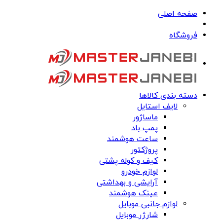
صفحه اصلی
فروشگاه
دسته بندی کالاها
لایف استایل
ماساژور
پمپ باد
ساعت هوشمند
پروژکتور
کیف و کوله پشتی
لوازم خودرو
آرایشی و بهداشتی
عینک هوشمند
لوازم جانبی موبایل
شارژر موبایل