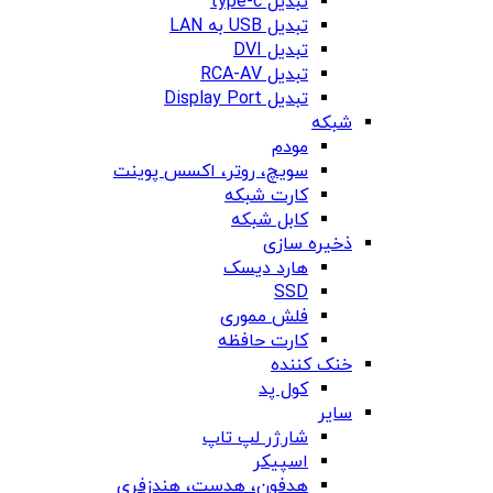
تبدیل type-c
تبدیل USB به LAN
تبدیل DVI
تبدیل RCA-AV
تبدیل Display Port
شبکه
مودم
سویچ، روتر، اکسس پوینت
کارت شبکه
کابل شبکه
ذخیره سازی
هارد دیسک
SSD
فلش مموری
کارت حافظه
خنک کننده
کول پد
سایر
شارژر لپ تاپ
اسپیکر
هدفون، هدست، هندزفری