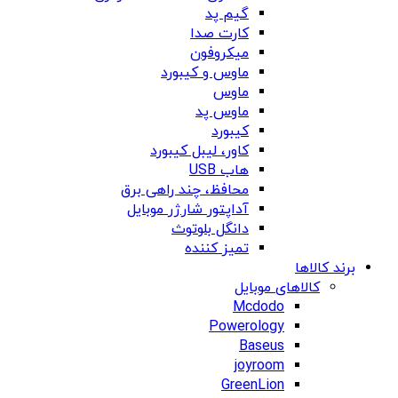
گیم پد
کارت صدا
میکروفون
ماوس و کیبورد
ماوس
ماوس پد
کیبورد
کاور، لیبل کیبورد
هاب USB
محافظ، چند راهی برق
آداپتور شارژر موبایل
دانگل بلوتوث
تمیز کننده
برند کالاها
کالاهای موبایل
Mcdodo
Powerology
Baseus
joyroom
GreenLion