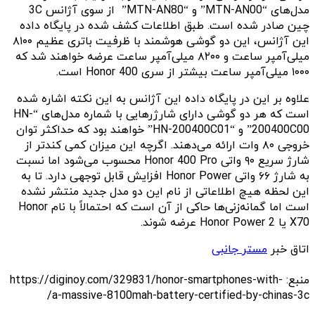
مدل‌های “MTN-AN00” و “MTN-AN80” از سوی آژانس 3C
چین صادر شده است. طبق اطلاعات کشف شده در پایگاه داده
این آژانس، این دو گوشی هوشمند با ظرفیت باتری عظیم ۸۱۰۰
میلی‌آمپر ساعت و ۸۲۰۰ میلی‌آمپر ساعت عرضه خواهند شد که
۱۰۰۰ میلی‌آمپر ساعت بیشتر از سری Honor 400 است.
علاوه بر این در پایگاه داده این آژانس به این نکته اشاره شده
است که هر دو گوشی دارای شارژرهایی با شماره مدل‌های “HN-
200400C00” و “HN-200400C01” خواهند بود که حداکثر توان
خروجی ۸۰ وات ارائه می‌دهند. اگرچه این میزان کمی کندتر از
شارژ سریع ۹۰ واتی Honor 400 Pro محسوب می‌شود اما نسبت
به شارژ ۶۶ واتی Honor Power افزایش قابل توجهی دارد. تا به
این لحظه هیچ اطلاعاتی از نام این دو مدل جدید منتشر نشده
است اما گمانه‌زنی‌ها حاکی از آن است که احتمالاً با نام Honor
X70 یا Honor Power 2 عرضه شوند.
اتاق خبر
مستر جانبی
منبع: https://diginoy.com/329831/honor-smartphones-with-
a-massive-8100mah-battery-certified-by-chinas-3c/