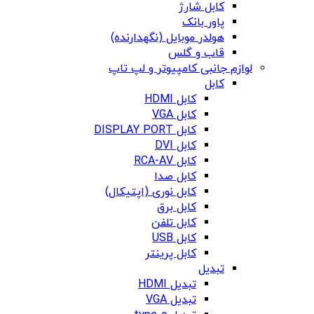
کابل شارژ
پاور بانک
هولدر موبایل (نگهدارنده)
قاب و گلس
لوازم جانبی کامپیوتر و لپ تاپ
کابل
کابل HDMI
کابل VGA
کابل DISPLAY PORT
کابل DVI
کابل RCA-AV
کابل صدا
کابل نوری (اپتیکال)
کابل برق
کابل تلفن
کابل USB
کابل پرینتر
تبدیل
تبدیل HDMI
تبدیل VGA