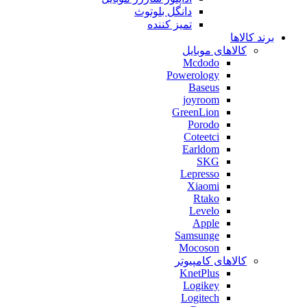
دانگل بلوتوث
تمیز کننده
برند کالاها
کالاهای موبایل
Mcdodo
Powerology
Baseus
joyroom
GreenLion
Porodo
Coteetci
Earldom
SKG
Lepresso
Xiaomi
Rtako
Levelo
Apple
Samsunge
Mocoson
کالاهای کامپیوتر
KnetPlus
Logikey
Logitech