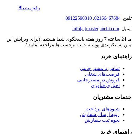
رفتن به بالا
تلفن
02166467684
,
09122590310
ایمیل
info[at]masterjanebi.com
ما 24 ساعته 7 روز هفته پاسخگوی شما هستیم. (برای ویرایش این
متن به پیکربندی پوسته > تب برچسب‌ها مراجعه نمایید.)
راهنمای خرید
تماس با مستر جانبی
فرصت‌های شغلی
فروش در مسترجانبی
اخباری فناوری
خدمات مشتریان
شیوه‌های پرداخت
رویه ارسال سفارش
نحوه ثبت سفارش
راهنمای خرید