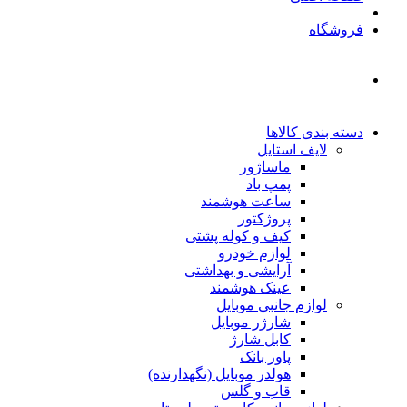
فروشگاه
دسته بندی کالاها
لایف استایل
ماساژور
پمپ باد
ساعت هوشمند
پروژکتور
کیف و کوله پشتی
لوازم خودرو
آرایشی و بهداشتی
عینک هوشمند
لوازم جانبی موبایل
شارژر موبایل
کابل شارژ
پاور بانک
هولدر موبایل (نگهدارنده)
قاب و گلس