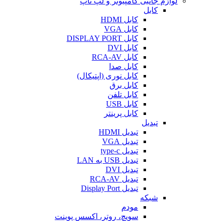
لوازم جانبی کامپیوتر و لپ تاپ
کابل
کابل HDMI
کابل VGA
کابل DISPLAY PORT
کابل DVI
کابل RCA-AV
کابل صدا
کابل نوری (اپتیکال)
کابل برق
کابل تلفن
کابل USB
کابل پرینتر
تبدیل
تبدیل HDMI
تبدیل VGA
تبدیل type-c
تبدیل USB به LAN
تبدیل DVI
تبدیل RCA-AV
تبدیل Display Port
شبکه
مودم
سویچ، روتر، اکسس پوینت