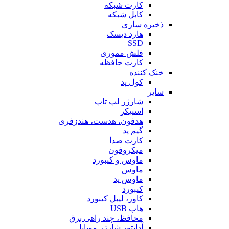
کارت شبکه
کابل شبکه
ذخیره سازی
هارد دیسک
SSD
فلش مموری
کارت حافظه
خنک کننده
کول پد
سایر
شارژر لپ تاپ
اسپیکر
هدفون، هدست، هندزفری
گیم پد
کارت صدا
میکروفون
ماوس و کیبورد
ماوس
ماوس پد
کیبورد
کاور، لیبل کیبورد
هاب USB
محافظ، چند راهی برق
آداپتور شارژر موبایل