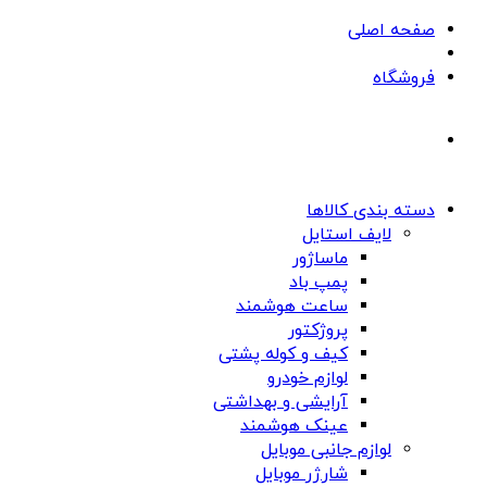
صفحه اصلی
فروشگاه
دسته بندی کالاها
لایف استایل
ماساژور
پمپ باد
ساعت هوشمند
پروژکتور
کیف و کوله پشتی
لوازم خودرو
آرایشی و بهداشتی
عینک هوشمند
لوازم جانبی موبایل
شارژر موبایل