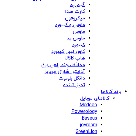
گیم پد
کارت صدا
میکروفون
ماوس و کیبورد
ماوس
ماوس پد
کیبورد
کاور، لیبل کیبورد
هاب USB
محافظ، چند راهی برق
آداپتور شارژر موبایل
دانگل بلوتوث
تمیز کننده
برند کالاها
کالاهای موبایل
Mcdodo
Powerology
Baseus
joyroom
GreenLion