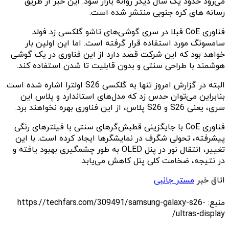
می‌رود حدود یک سال دیگر روانه بازار شود. این خبر از طریق
رسانه های کره جنوبی منتشر شده است.
فناوری CoE قبلا در سری گوشی‌های تاشو گلکسی زد فولد
سامسونگ مورد استفاده قرار گرفته است. اما این اولین بار
خواهد بود که این شرکت قصد دارد از این فناوری در یک گوشی
هوشمند با طراحی سنتی و بدون قابلیت تا شدن استفاده کند.
البته در گزارش امروز تنها به گلکسی S26 اولترا اشاره شده است.
بنابراین می‌توان حدس زد که مدل‌های استاندارد و پلاس این
سری، یعنی S26 و S26 پلاس، از این فناوری بهره نخواهند برد.
فناوری CoE با جایگزینی قطبش‌گرهای سنتی با فیلترهای رنگی
پیشرفته، تحولی شگرف در نمایشگرها ایجاد کرده است. با این
تغییر، انتقال نور در پنل OLED به طور چشمگیری بهبود یافته و
در نتیجه، ضخامت کلی پنل کاهش می‌یابد.
اتاق خبر
مستر جانبی
منبع: https://techfars.com/309491/samsung-galaxy-s26-
ultras-display/