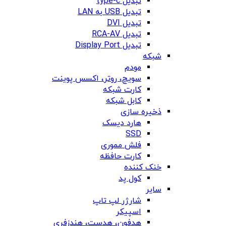
تبدیل type-c
تبدیل USB به LAN
تبدیل DVI
تبدیل RCA-AV
تبدیل Display Port
شبکه
مودم
سویچ، روتر، اکسس پوینت
کارت شبکه
کابل شبکه
ذخیره سازی
هارد دیسک
SSD
فلش مموری
کارت حافظه
خنک کننده
کول پد
سایر
شارژر لپ تاپ
اسپیکر
هدفون، هدست، هندزفری