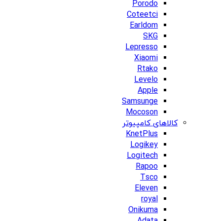
Porodo
Coteetci
Earldom
SKG
Lepresso
Xiaomi
Rtako
Levelo
Apple
Samsunge
Mocoson
کالاهای کامپیوتر
KnetPlus
Logikey
Logitech
Rapoo
Tsco
Eleven
royal
Onikuma