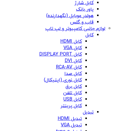
کابل شارژ
پاور بانک
هولدر موبایل (نگهدارنده)
قاب و گلس
لوازم جانبی کامپیوتر و لپ تاپ
کابل
کابل HDMI
کابل VGA
کابل DISPLAY PORT
کابل DVI
کابل RCA-AV
کابل صدا
کابل نوری (اپتیکال)
کابل برق
کابل تلفن
کابل USB
کابل پرینتر
تبدیل
تبدیل HDMI
تبدیل VGA