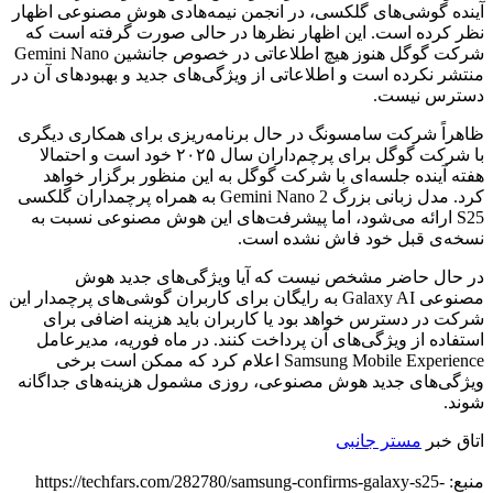
آینده گوشی‌های گلکسی، در انجمن نیمه‌هادی هوش مصنوعی اظهار
نظر کرده است. این اظهار نظرها در حالی صورت گرفته است که
شرکت گوگل هنوز هیچ اطلاعاتی در خصوص جانشین Gemini Nano
منتشر نکرده است و اطلاعاتی از ویژگی‌های جدید و بهبود‌های آن در
دسترس نیست.
ظاهراً شرکت سامسونگ در حال برنامه‌ریزی برای همکاری دیگری
با شرکت گوگل برای پرچم‌داران سال ۲۰۲۵ خود است و احتمالا
هفته آینده جلسه‌ای با شرکت گوگل به این منظور برگزار خواهد
کرد. مدل زبانی بزرگ Gemini Nano 2 به همراه پرچمداران گلکسی
S25 ارائه می‌شود، اما پیشرفت‌های این هوش مصنوعی نسبت به
نسخه‌ی قبل خود فاش نشده است.
در حال حاضر مشخص نیست که آیا ویژگی‌های جدید هوش
مصنوعی Galaxy AI به رایگان برای کاربران گوشی‌های پرچمدار این
شرکت در دسترس خواهد بود یا کاربران باید هزینه اضافی برای
استفاده از ویژگی‌های آن پرداخت کنند. در ماه فوریه، مدیرعامل
Samsung Mobile Experience اعلام کرد که ممکن است برخی
ویژگی‌های جدید هوش مصنوعی، روزی مشمول هزینه‌های جداگانه
شوند.
اتاق خبر
مستر جانبی
منبع: https://techfars.com/282780/samsung-confirms-galaxy-s25-