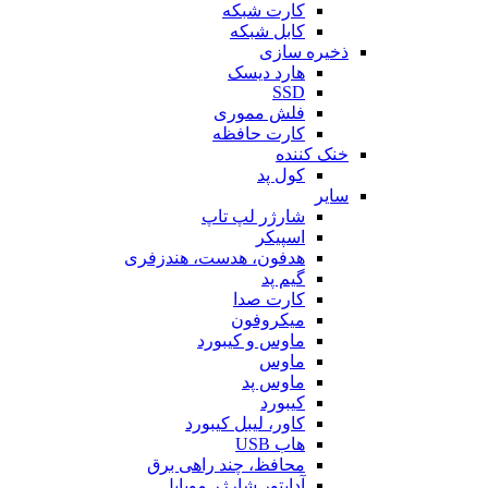
کارت شبکه
کابل شبکه
ذخیره سازی
هارد دیسک
SSD
فلش مموری
کارت حافظه
خنک کننده
کول پد
سایر
شارژر لپ تاپ
اسپیکر
هدفون، هدست، هندزفری
گیم پد
کارت صدا
میکروفون
ماوس و کیبورد
ماوس
ماوس پد
کیبورد
کاور، لیبل کیبورد
هاب USB
محافظ، چند راهی برق
آداپتور شارژر موبایل