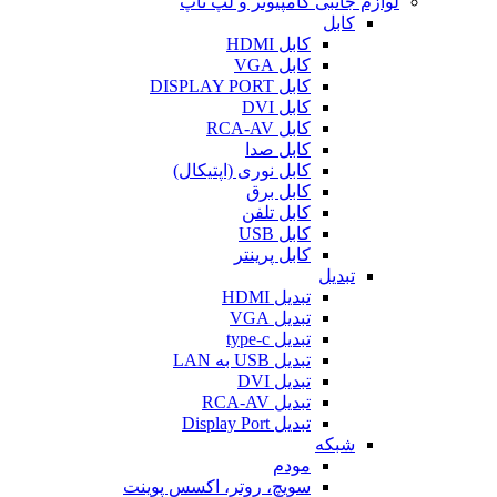
لوازم جانبی کامپیوتر و لپ تاپ
کابل
کابل HDMI
کابل VGA
کابل DISPLAY PORT
کابل DVI
کابل RCA-AV
کابل صدا
کابل نوری (اپتیکال)
کابل برق
کابل تلفن
کابل USB
کابل پرینتر
تبدیل
تبدیل HDMI
تبدیل VGA
تبدیل type-c
تبدیل USB به LAN
تبدیل DVI
تبدیل RCA-AV
تبدیل Display Port
شبکه
مودم
سویچ، روتر، اکسس پوینت