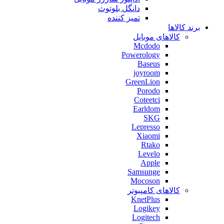
دانگل بلوتوث
تمیز کننده
برند کالاها
کالاهای موبایل
Mcdodo
Powerology
Baseus
joyroom
GreenLion
Porodo
Coteetci
Earldom
SKG
Lepresso
Xiaomi
Rtako
Levelo
Apple
Samsunge
Mocoson
کالاهای کامپیوتر
KnetPlus
Logikey
Logitech