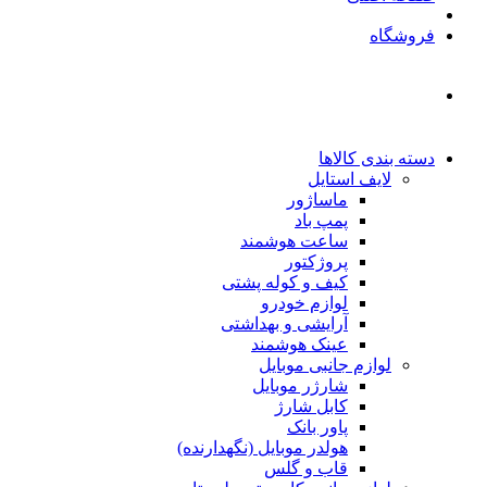
فروشگاه
دسته بندی کالاها
لایف استایل
ماساژور
پمپ باد
ساعت هوشمند
پروژکتور
کیف و کوله پشتی
لوازم خودرو
آرایشی و بهداشتی
عینک هوشمند
لوازم جانبی موبایل
شارژر موبایل
کابل شارژ
پاور بانک
هولدر موبایل (نگهدارنده)
قاب و گلس