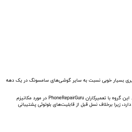
جداسازی باتری، تعمیرپذیری بسیار خوبی نسبت به سایر گوشی‌های سامسونگ در یک دهه
یکی از کارشناسان گروه iFixit معتقد است که طراحی ارتقایافته Galaxy S25 Ultra، تعمیرپذیری آن را آسان‌تر از رقیب خود کرده است. این گروه با تعمیرکاران PhoneRepairGuru در مورد مکانیزم
JerryR معتقدند که قلم S Pen در گوشی نام‌برده کاربرد کمتری دارد، زیرا برخلاف نسل قبل از قابلیت‌های بلوتوثی پشتیبانی