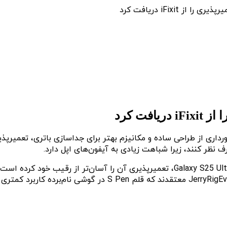
دعی شده که گلکسی S25 اولترا به لطف برخورداری از طراحی ساده و مکانیزم بهتر برای 
رف نظر کنند، زیرا شباهت زیادی به آیفون‌های اپل دارد.
جداسازی باتری هم نظر است. همچنین آن‌ها مانند کانال igEverything