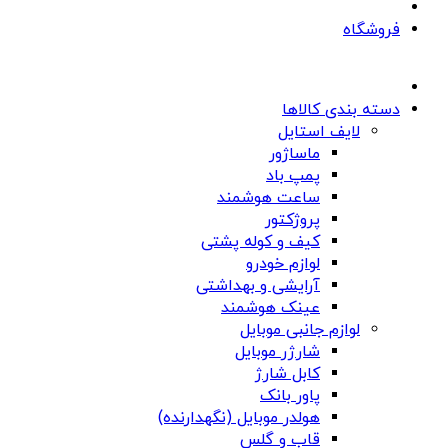
فروشگاه
دسته بندی کالاها
لایف استایل
ماساژور
پمپ باد
ساعت هوشمند
پروژکتور
کیف و کوله پشتی
لوازم خودرو
آرایشی و بهداشتی
عینک هوشمند
لوازم جانبی موبایل
شارژر موبایل
کابل شارژ
پاور بانک
هولدر موبایل (نگهدارنده)
قاب و گلس