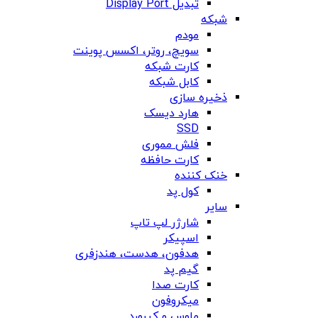
تبدیل Display Port
شبکه
مودم
سویچ، روتر، اکسس پوینت
کارت شبکه
کابل شبکه
ذخیره سازی
هارد دیسک
SSD
فلش مموری
کارت حافظه
خنک کننده
کول پد
سایر
شارژر لپ تاپ
اسپیکر
هدفون، هدست، هندزفری
گیم پد
کارت صدا
میکروفون
ماوس و کیبورد