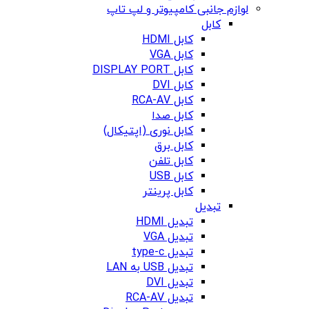
لوازم جانبی کامپیوتر و لپ تاپ
کابل
کابل HDMI
کابل VGA
کابل DISPLAY PORT
کابل DVI
کابل RCA-AV
کابل صدا
کابل نوری (اپتیکال)
کابل برق
کابل تلفن
کابل USB
کابل پرینتر
تبدیل
تبدیل HDMI
تبدیل VGA
تبدیل type-c
تبدیل USB به LAN
تبدیل DVI
تبدیل RCA-AV