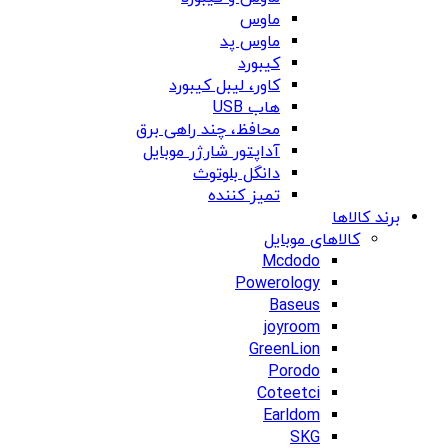
ماوس
ماوس پد
کیبورد
کاور، لیبل کیبورد
هاب USB
محافظ، چند راهی برق
آداپتور شارژر موبایل
دانگل بلوتوث
تمیز کننده
برند کالاها
کالاهای موبایل
Mcdodo
Powerology
Baseus
joyroom
GreenLion
Porodo
Coteetci
Earldom
SKG