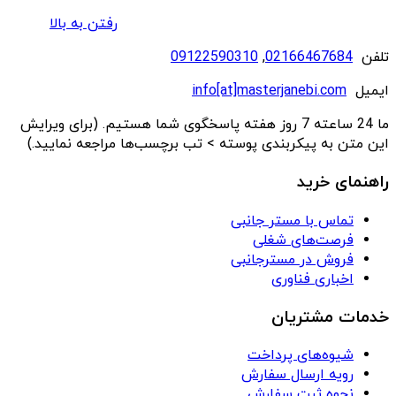
رفتن به بالا
تلفن
02166467684
,
09122590310
ایمیل
info[at]masterjanebi.com
ما 24 ساعته 7 روز هفته پاسخگوی شما هستیم. (برای ویرایش
این متن به پیکربندی پوسته > تب برچسب‌ها مراجعه نمایید.)
راهنمای خرید
تماس با مستر جانبی
فرصت‌های شغلی
فروش در مسترجانبی
اخباری فناوری
خدمات مشتریان
شیوه‌های پرداخت
رویه ارسال سفارش
نحوه ثبت سفارش