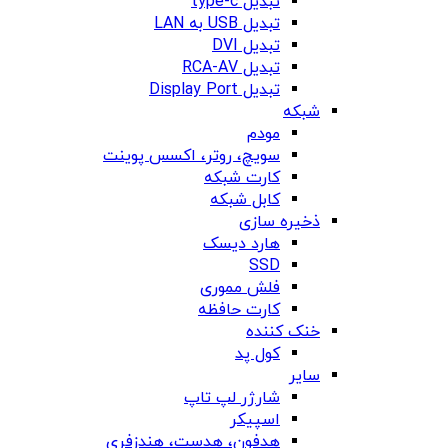
تبدیل type-c
تبدیل USB به LAN
تبدیل DVI
تبدیل RCA-AV
تبدیل Display Port
شبکه
مودم
سویچ، روتر، اکسس پوینت
کارت شبکه
کابل شبکه
ذخیره سازی
هارد دیسک
SSD
فلش مموری
کارت حافظه
خنک کننده
کول پد
سایر
شارژر لپ تاپ
اسپیکر
هدفون، هدست، هندزفری