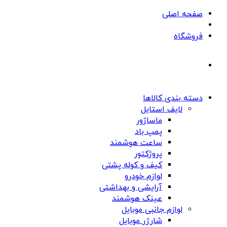
صفحه اصلی
فروشگاه
دسته بندی کالاها
لایف استایل
ماساژور
پمپ باد
ساعت هوشمند
پروژکتور
کیف و کوله پشتی
لوازم خودرو
آرایشی و بهداشتی
عینک هوشمند
لوازم جانبی موبایل
شارژر موبایل