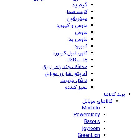
گیم پد
کارت صدا
میکروفون
ماوس و کیبورد
ماوس
ماوس پد
کیبورد
کاور، لیبل کیبورد
هاب USB
محافظ، چند راهی برق
آداپتور شارژر موبایل
دانگل بلوتوث
تمیز کننده
برند کالاها
کالاهای موبایل
Mcdodo
Powerology
Baseus
joyroom
GreenLion