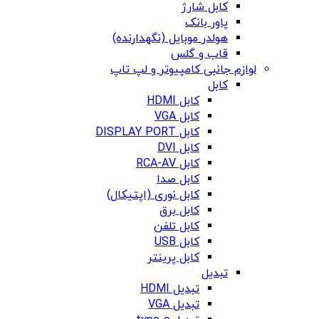
کابل شارژ
پاور بانک
هولدر موبایل (نگهدارنده)
قاب و گلس
لوازم جانبی کامپیوتر و لپ تاپ
کابل
کابل HDMI
کابل VGA
کابل DISPLAY PORT
کابل DVI
کابل RCA-AV
کابل صدا
کابل نوری (اپتیکال)
کابل برق
کابل تلفن
کابل USB
کابل پرینتر
تبدیل
تبدیل HDMI
تبدیل VGA