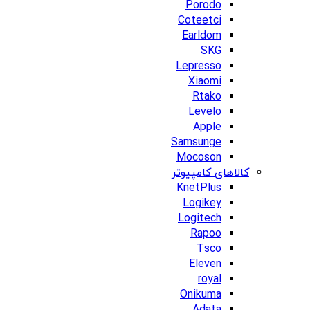
Porodo
Coteetci
Earldom
SKG
Lepresso
Xiaomi
Rtako
Levelo
Apple
Samsunge
Mocoson
کالاهای کامپیوتر
KnetPlus
Logikey
Logitech
Rapoo
Tsco
Eleven
royal
Onikuma